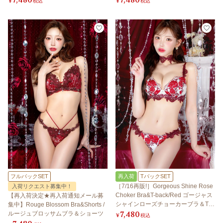
¥
税込
¥
税込
フルバックSET
再入荷
TバックSET
［7/16再販!］Gorgeous Shine Rose
入荷リクエスト募集中！
Choker Bra&T-back/Red ゴージャス
【再入荷決定★再入荷通知メール募
シャインローズチョーカーブラ＆Tバ
集中】Rouge Blossom Bra&Shorts /
7,480
ック/レッド
ルージュブロッサムブラ＆ショーツ
¥
税込