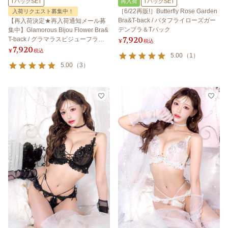
TバックSET
再入荷
TバックSET
［6/22再販!］Butterfly Rose Garden
入荷リクエスト募集中！
Bra&T-back / バタフライローズガー
【再入荷決定★再入荷通知メール募
デンブラ＆Tバック
集中】Glamorous Bijou Flower Bra&
7,920
T-back / グラマラスビジューフラワ
¥
税込
7,920
ーブラ＆Tバック
¥
税込
5.00
（
1
）
5.00
（
3
）