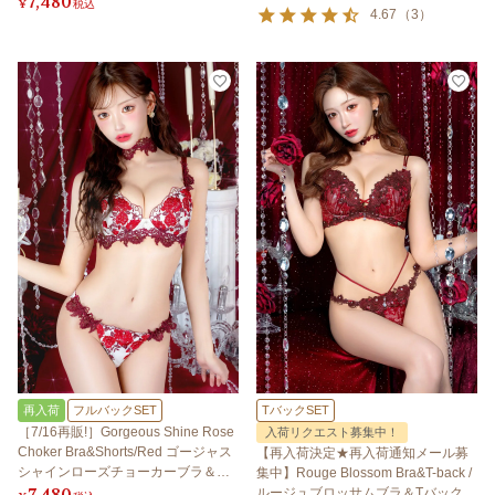
7,480
¥
税込
4.67
（
3
）
再入荷
フルバックSET
TバックSET
［7/16再販!］Gorgeous Shine Rose
入荷リクエスト募集中！
Choker Bra&Shorts/Red ゴージャス
【再入荷決定★再入荷通知メール募
シャインローズチョーカーブラ＆シ
集中】Rouge Blossom Bra&T-back /
7,480
ョーツ/レッド
ルージュブロッサムブラ＆Tバック