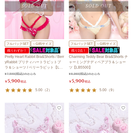
SOLD OUT
SOLD OUT
フルバックSET
～G85サイズ
フルバックSET
～G85サイズ
残りわずか！
残り2点！
Pretty Heart Rabbit Bra&Shorts / Berr
Charming Teddy Bear Bra&Shorts チ
yRabbit プリティハートラビットブ
ャーミングテディベアブラ＆ショー
ラ＆ショーツ / ベリーラビット【LB5
ツ【LB5500】
500】
¥
7,590
のところ
¥
8,360
のところ
5,900
5,900
¥
税込
¥
税込
5.00
（
2
）
5.00
（
9
）