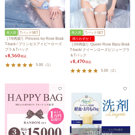
再入荷
TバックSET
再入荷
TバックSET
［7/9再販!］Princess Ivy Rose Bra&
残りわずか！
T-back / プリンセスアイビーローズ
［3/9再販!］Queen Rose Bijou Bra&
ブラ＆Tバック
T-back/ クイーンローズビジューブラ
8,360
＆Tバック
¥
税込
8,470
¥
税込
5.00
（
1
）
5.00
（
2
）
SOLD OUT