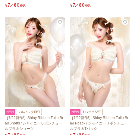
7,480
7,480
¥
税込
¥
税込
NEW
フルバックSET
NEW
TバックSET
［7/22新作!］Shiny Ribbon Tulle Br
［7/22新作!］Shiny Ribbon Tulle Br
a&Shorts / シャイニーリボンチュー
a&T-back / シャイニーリボンチュー
ルブラ＆ショーツ
ルブラ＆Tバック
7,480
7,480