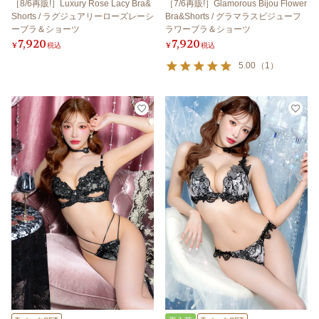
［8/6再販!］Luxury Rose Lacy Bra&
［7/6再販!］Glamorous Bijou Flower
Shorts / ラグジュアリーローズレーシ
Bra&Shorts / グラマラスビジューフ
ーブラ＆ショーツ
ラワーブラ＆ショーツ
7,920
7,920
¥
税込
¥
税込
5.00
（
1
）