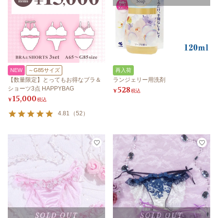
NEW
～G85サイズ
再入荷
【数量限定】とってもお得なブラ＆
ランジェリー用洗剤
528
ショーツ3点 HAPPYBAG
¥
税込
15,000
¥
税込
4.81
（
52
）
SOLD OUT
SOLD OUT