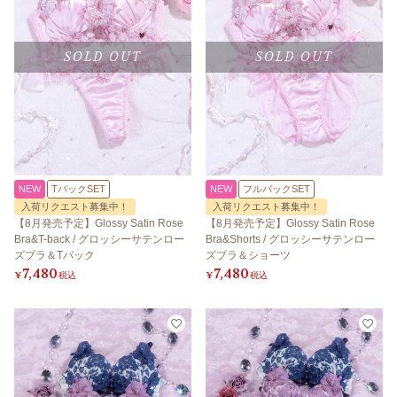
SOLD OUT
SOLD OUT
NEW
TバックSET
NEW
フルバックSET
入荷リクエスト募集中！
入荷リクエスト募集中！
【8月発売予定】Glossy Satin Rose
【8月発売予定】Glossy Satin Rose
Bra&T-back / グロッシーサテンロー
Bra&Shorts / グロッシーサテンロー
ズブラ＆Tバック
ズブラ＆ショーツ
7,480
7,480
¥
税込
¥
税込