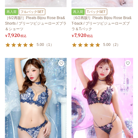
再入荷
フルバックSET
再入荷
TバックSET
［6/2再販!］Pleats Bijou Rose Bra&
［6/2再販!］Pleats Bijou Rose Bra&
Shorts / プリーツビジューローズブラ
T-back / プリーツビジューローズブ
＆ショーツ
ラ＆Tバック
7,920
7,920
¥
税込
¥
税込
5.00
（
1
）
5.00
（
2
）