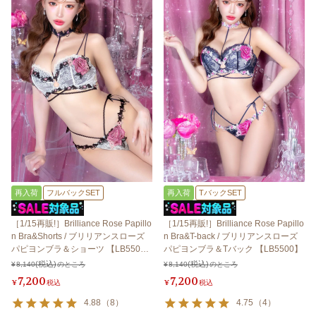
再入荷
フルバックSET
再入荷
TバックSET
［1/15再販!］Brilliance Rose Papillo
［1/15再販!］Brilliance Rose Papillo
n Bra&Shorts / ブリリアンスローズ
n Bra&T-back / ブリリアンスローズ
パピヨンブラ＆ショーツ 【LB550
パピヨンブラ＆Tバック 【LB5500】
0】
¥
8,140
のところ
¥
8,140
のところ
7,200
7,200
¥
税込
¥
税込
4.88
（
8
）
4.75
（
4
）