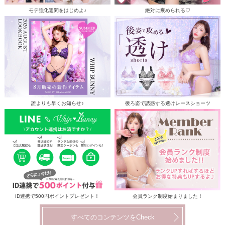
モテ強化週間をはじめよ♪
絶対に褒められる♡
誰よりも早くお知らせ♪
後ろ姿で誘惑する透けレースショーツ
ID連携で500円ポイントプレゼント！
会員ランク制度始まりました！
すべてのコンテンツをCheck