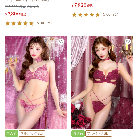
7,920
¥
税込
¥
15,180
のところ
7,800
¥
税込
5.00
（
1
）
5.00
（
5
）
再入荷
フルバックSET
再入荷
フルバックSET