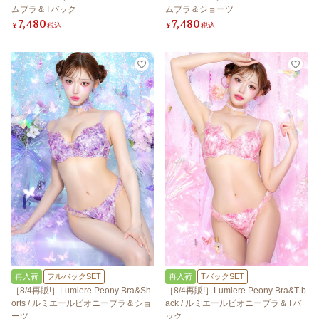
ムブラ＆Tバック
ムブラ＆ショーツ
7,480
7,480
¥
税込
¥
税込
再入荷
フルバックSET
再入荷
TバックSET
［8/4再販!］Lumiere Peony Bra&Sh
［8/4再販!］Lumiere Peony Bra&T-b
orts / ルミエールピオニーブラ＆ショ
ack / ルミエールピオニーブラ＆Tバ
ーツ
ック