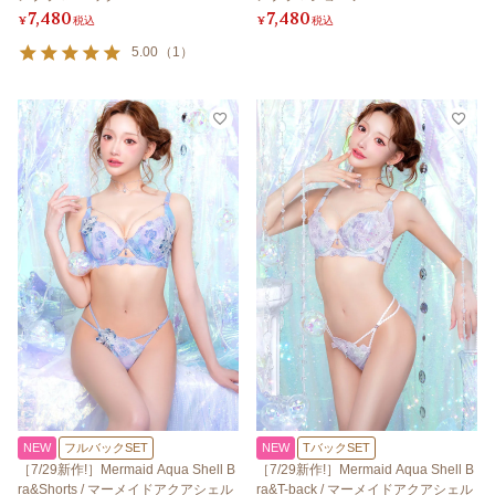
7,480
7,480
¥
税込
¥
税込
5.00
（
1
）
NEW
フルバックSET
NEW
TバックSET
［7/29新作!］Mermaid Aqua Shell B
［7/29新作!］Mermaid Aqua Shell B
ra&Shorts / マーメイドアクアシェル
ra&T-back / マーメイドアクアシェル