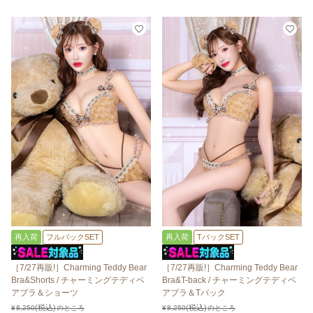
再入荷
フルバックSET
再入荷
TバックSET
［7/27再販!］Charming Teddy Bear
［7/27再販!］Charming Teddy Bear
Bra&Shorts / チャーミングテディベ
Bra&T-back / チャーミングテディベ
アブラ＆ショーツ
アブラ＆Tバック
¥
8,250
のところ
¥
8,250
のところ