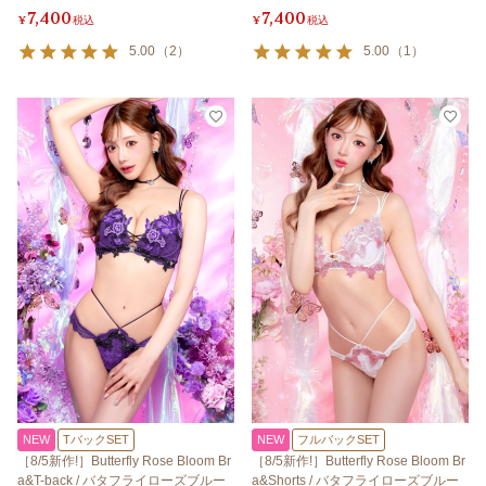
7,400
7,400
¥
税込
¥
税込
5.00
（
2
）
5.00
（
1
）
NEW
TバックSET
NEW
フルバックSET
［8/5新作!］Butterfly Rose Bloom Br
［8/5新作!］Butterfly Rose Bloom Br
a&T-back / バタフライローズブルー
a&Shorts / バタフライローズブルー