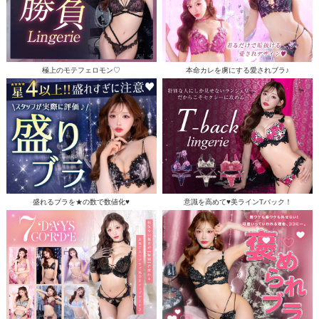
極上のモテフェロモン♡
本命カレを虜にする愛されブラ♪
盛れるブラを★の数で数値化♥
意識を高めて♥美ラインTバック！