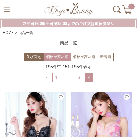
0
⏰平日16:00/土日祝15:00までのご注文は即日発送♡
HOME
商品一覧
商品一覧
並び替え
価格が安い順
価格が高い順
新着順
195
件中
151
-
195
件表示
1
…
3
4