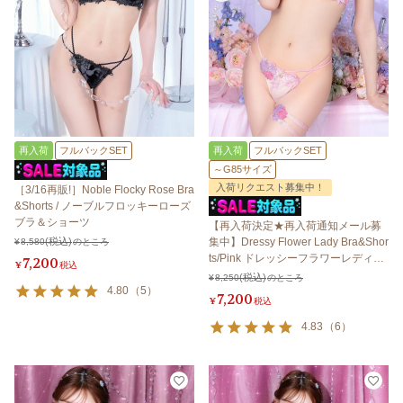
再入荷
フルバックSET
再入荷
フルバックSET
～G85サイズ
入荷リクエスト募集中！
［3/16再販!］Noble Flocky Rose Bra
&Shorts / ノーブルフロッキーローズ
ブラ＆ショーツ
【再入荷決定★再入荷通知メール募
集中】Dressy Flower Lady Bra&Shor
¥
8,580
のところ
ts/Pink ドレッシーフラワーレディブ
7,200
¥
税込
ラ＆ショーツ /ピンク
¥
8,250
のところ
4.80
（
5
）
7,200
¥
税込
4.83
（
6
）