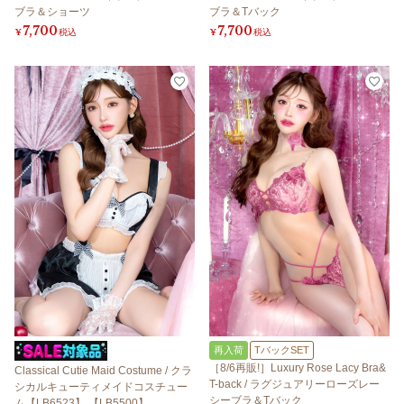
ブラ＆ショーツ
ブラ＆Tバック
7,700
7,700
¥
税込
¥
税込
再入荷
TバックSET
［8/6再販!］Luxury Rose Lacy Bra&
Classical Cutie Maid Costume / クラ
T-back / ラグジュアリーローズレー
シカルキューティメイドコスチュー
シーブラ＆Tバック
ム【LB6523】 【LB5500】