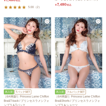
¥
税込
7,480
¥
税込
5.00
（
2
）
再入荷
TバックSET
再入荷
フルバックSET
［6/4再販!］Princess Lame Chiffon
［6/4再販!］Princess Lame Chiffon
Bra&T-back / プリンセスラメシフォ
Bra&Shorts / プリンセスラメシフォ
ンブラ＆Tバック
ンブラ＆ショーツ