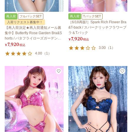
再入荷
フルバックSET
再入荷
TバックSET
［6/18再販!］Spark Rich Flower Bra
入荷リクエスト募集中！
&T-back / スパークリッチフラワーブ
【再入荷決定★再入荷通知メール募
ラ＆Tバック
集中】Butterfly Rose Garden Bra&S
7,920
horts / バタフライローズガーデンブ
¥
税込
7,920
ラ＆ショーツ
¥
税込
3.00
（
1
）
4.00
（
1
）