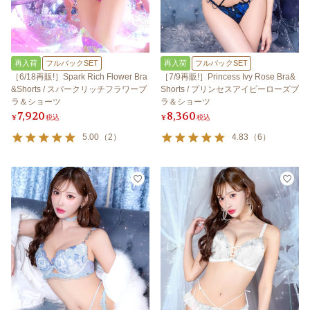
再入荷
フルバックSET
再入荷
フルバックSET
［6/18再販!］Spark Rich Flower Bra
［7/9再販!］Princess Ivy Rose Bra&
&Shorts / スパークリッチフラワーブ
Shorts / プリンセスアイビーローズブ
ラ＆ショーツ
ラ＆ショーツ
7,920
8,360
¥
税込
¥
税込
5.00
（
2
）
4.83
（
6
）