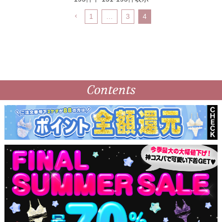
1
…
3
4
Contents