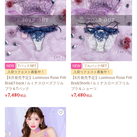
SOLD OUT
SOLD OUT
NEW
TバックSET
NEW
フルバックSET
入荷リクエスト募集中！
入荷リクエスト募集中！
【8月発売予定】Luminous Rose Frill
【8月発売予定】Luminous Rose Frill
Bra&T-back / ルミナスローズフリル
Bra&Shorts / ルミナスローズフリル
ブラ＆Tバック
ブラ＆ショーツ
7,480
7,480
¥
税込
¥
税込