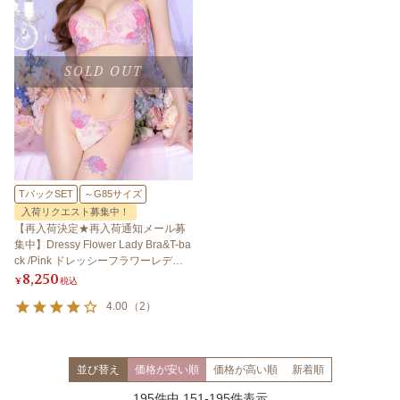
SOLD OUT
TバックSET
～G85サイズ
入荷リクエスト募集中！
【再入荷決定★再入荷通知メール募
集中】Dressy Flower Lady Bra&T-ba
ck /Pink ドレッシーフラワーレディ
8,250
ブラ＆Tバック /ピンク
¥
税込
4.00
（
2
）
並び替え
価格が安い順
価格が高い順
新着順
195
件中
151
-
195
件表示