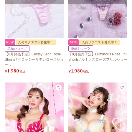
NEW
入荷リクエスト募集中！
NEW
入荷リクエスト募集中！
単品ショーツ
単品ショーツ
【8月発売予定】Glossy Satin Rose
【8月発売予定】Luminous Rose Frill
Shorts / グロッシーサテンローズショ
Shorts / ルミナスローズフリルショー
ーツ
ツ
1,980
1,980
¥
税込
¥
税込