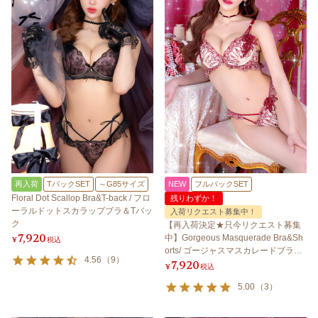
再入荷
TバックSET
～G85サイズ
NEW
フルバックSET
Floral Dot Scallop Bra&T-back / フロ
残りわずか！
ーラルドットスカラップブラ＆Tバッ
入荷リクエスト募集中！
ク
【再入荷決定★只今リクエスト募集
7,920
中】Gorgeous Masquerade Bra&Sh
¥
税込
orts/ ゴージャスマスカレードブラ＆
4.56
（
9
）
7,920
ショーツ 【LB5500】
¥
税込
5.00
（
3
）