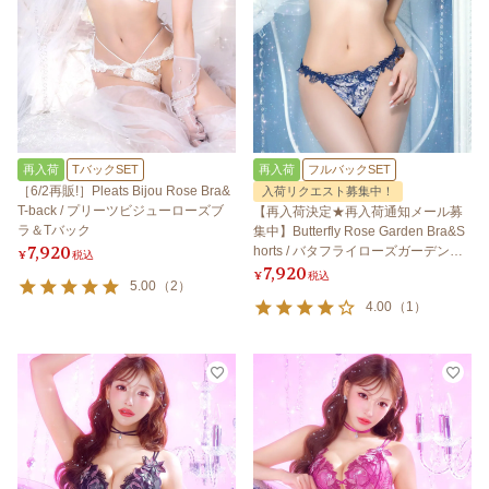
再入荷
TバックSET
再入荷
フルバックSET
［6/2再販!］Pleats Bijou Rose Bra&
入荷リクエスト募集中！
T-back / プリーツビジューローズブ
【再入荷決定★再入荷通知メール募
ラ＆Tバック
集中】Butterfly Rose Garden Bra&S
7,920
horts / バタフライローズガーデンブ
¥
税込
7,920
ラ＆ショーツ
¥
税込
5.00
（
2
）
4.00
（
1
）