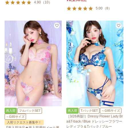
¥
税込
4.90
（
10
）
5.00
（
8
）
再入荷
フルバックSET
再入荷
TバックSET
～G85サイズ
［3/26再販!］Dressy Flower Lady Br
～G85サイズ
a&T-back / Blue ドレッシーフラワー
入荷リクエスト募集中！
レディブラ＆Tバック / ブルー
【再入荷決定★再入荷通知メール募