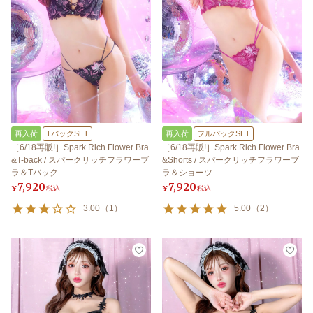
再入荷
TバックSET
再入荷
フルバックSET
［6/18再販!］Spark Rich Flower Bra
［6/18再販!］Spark Rich Flower Bra
&T-back / スパークリッチフラワーブ
&Shorts / スパークリッチフラワーブ
ラ＆Tバック
ラ＆ショーツ
7,920
7,920
¥
税込
¥
税込
3.00
（
1
）
5.00
（
2
）