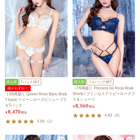
再入荷
TバックSET
再入荷
フルバックSET
［7/9再販!］Princess Ivy Rose Bra&
残りわずか！
Shorts / プリンセスアイビーローズブ
［3/9再販!］Queen Rose Bijou Bra&
ラ＆ショーツ
T-back/ クイーンローズビジューブラ
8,360
＆Tバック
¥
税込
8,470
¥
税込
4.83
（
6
）
5.00
（
2
）