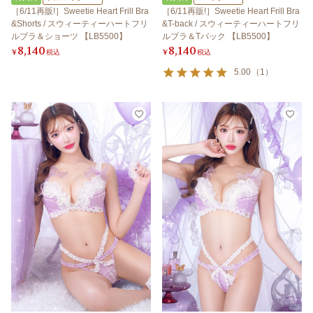
［6/11再販!］Sweetie Heart Frill Bra
［6/11再販!］Sweetie Heart Frill Bra
&Shorts / スウィーティーハートフリ
&T-back / スウィーティーハートフリ
ルブラ＆ショーツ 【LB5500】
ルブラ＆Tバック 【LB5500】
8,140
8,140
¥
税込
¥
税込
5.00
（
1
）