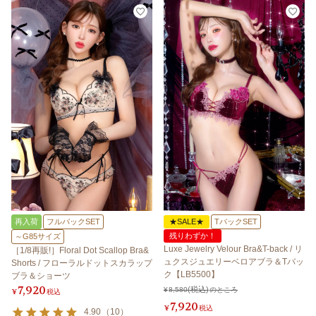
再入荷
フルバックSET
★SALE★
TバックSET
残りわずか！
～G85サイズ
Luxe Jewelry Velour Bra&T-back / リ
［1/8再販!］Floral Dot Scallop Bra&
ュクスジュエリーベロアブラ＆Tバッ
Shorts / フローラルドットスカラップ
ク【LB5500】
ブラ＆ショーツ
7,920
¥
8,580
のところ
¥
税込
7,920
¥
税込
4.90
（
10
）