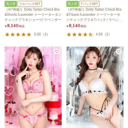
再入荷
フルバックSET
再入荷
TバックSET
［4/7再販!］Dolly Tartan Check Bra
［4/7再販!］Dolly Tartan Check Bra
&Shorts /Lavender ドーリータータン
&T-back /Lavender ドーリータータ
チェックブラ＆ショーツ/ ラベンダー
ンチェックブラ＆Tバック / ラベンダ
8,140
8,140
ー
¥
税込
¥
税込
5.00
（
3
）
4.50
（
2
）