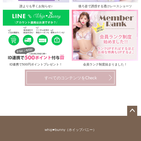
誰よりも早くお知らせ♪
後ろ姿で誘惑する透けレースショーツ
ID連携で500円ポイントプレゼント！
会員ランク制度始まりました！
すべてのコンテンツをCheck
ペー
ジト
whip♥bunny（ホイップバニー）
ップ
へ