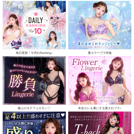
毎日更新！今売れRanking♪
夏カラーブラ特集
極上のモテフェロモン♡
本命カレを虜にする愛されブラ♪