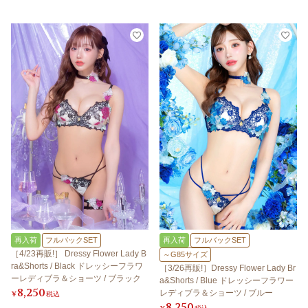
再入荷
フルバックSET
再入荷
フルバックSET
［4/23再販!］ Dressy Flower Lady B
～G85サイズ
ra&Shorts / Black ドレッシーフラワ
［3/26再販!］Dressy Flower Lady Br
ーレディブラ＆ショーツ / ブラック
a&Shorts / Blue ドレッシーフラワー
8,250
レディブラ＆ショーツ / ブルー
¥
税込
8,250