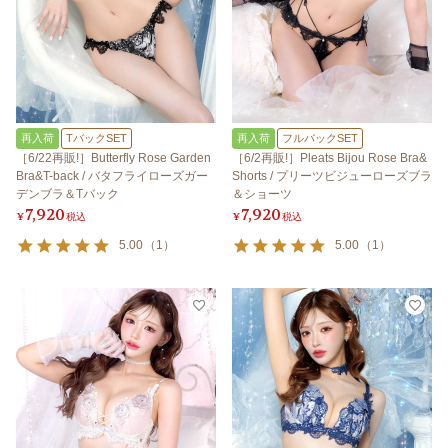
再入荷
TバックSET
再入荷
フルバックSET
［6/22再販!］Butterfly Rose Garden
［6/2再販!］Pleats Bijou Rose Bra&
Bra&T-back / バタフライローズガー
Shorts / プリーツビジューローズブラ
デンブラ＆Tバック
＆ショーツ
7,920
7,920
¥
税込
¥
税込
5.00
（
1
）
5.00
（
1
）