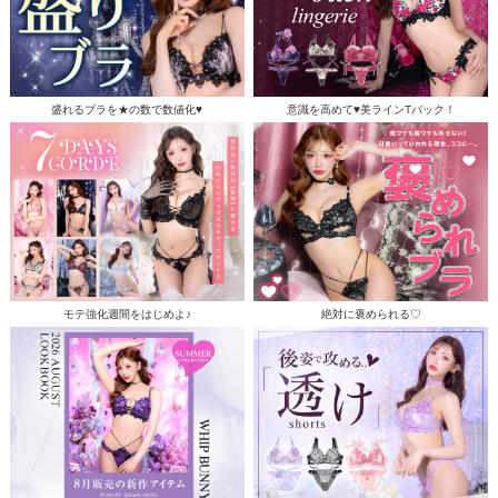
盛れるブラを★の数で数値化♥
意識を高めて♥美ラインTバック！
モテ強化週間をはじめよ♪
絶対に褒められる♡