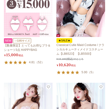
★SALE★
NEW
～G85サイズ
Classical Cutie Maid Costume / クラ
【数量限定】とってもお得なブラ＆
シカルキューティメイドコスチュー
ショーツ3点 HAPPYBAG
ム【LB6523】 【LB5500】
15,000
¥
税込
¥
15,180
のところ
4.81
（
52
）
10,620
¥
税込
5.00
（
5
）