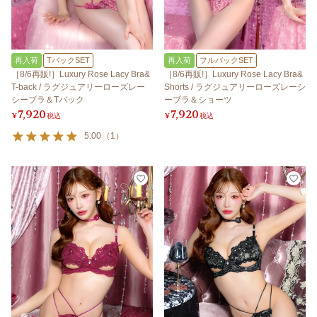
再入荷
TバックSET
再入荷
フルバックSET
［8/6再販!］Luxury Rose Lacy Bra&
［8/6再販!］Luxury Rose Lacy Bra&
T-back / ラグジュアリーローズレー
Shorts / ラグジュアリーローズレーシ
シーブラ＆Tバック
ーブラ＆ショーツ
7,920
7,920
¥
税込
¥
税込
5.00
（
1
）