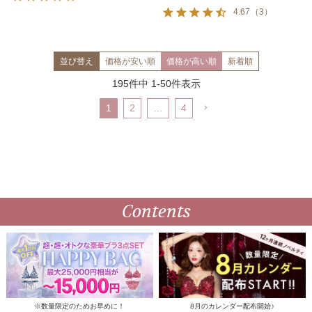
4.67
（
3
）
並び替え
価格が安い順
価格が高い順
新着順
195
件中
1
-
50
件表示
1
2
…
4
Contents
※数量限定のためお早めに！
8月のカレンダー配布開始♪