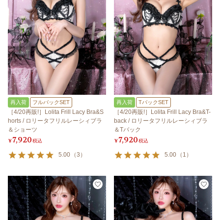
再入荷
フルバックSET
再入荷
TバックSET
［4/20再販!］Lolita Frill Lacy Bra&S
［4/20再販!］Lolita Frill Lacy Bra&T-
horts / ロリータフリルレーシィブラ
back / ロリータフリルレーシィブラ
＆ショーツ
＆Tバック
7,920
7,920
¥
税込
¥
税込
5.00
（
3
）
5.00
（
1
）