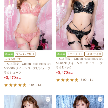
再入荷
フルバックSET
再入荷
TバックSET
～G85サイズ
［5/18再販!］Queen Rose Bijou Bra
～G85サイズ
&T-back/ クイーンローズビジューブ
［5/18再販!］Queen Rose Bijou Bra
ラ＆Tバック
&Shorts/ クイーンローズビジューブ
8,470
ラ＆ショーツ
¥
税込
8,470
¥
税込
5.00
（
11
）
4.85
（
13
）