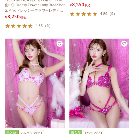
8,250
集中】Dressy Flower Lady Bra&Shor
¥
税込
ts/Pink ドレッシーフラワーレディブ
4.89
（
9
）
8,250
ラ＆ショーツ /ピンク
¥
税込
4.83
（
6
）
再入荷
フルバックSET
再入荷
TバックSET