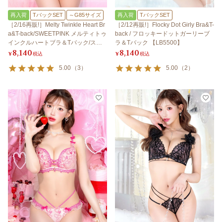
再入荷
TバックSET
～G85サイズ
再入荷
TバックSET
［2/16再販!］Melty Twinkle Heart Br
［2/12再販!］Flocky Dot Girly Bra&T-
a&T-back/SWEETPINK メルティトゥ
back / フロッキードットガーリーブ
インクルハートブラ＆Tバック/スイ
ラ＆Tバック 【LB5500】
8,140
8,140
ートピンク 【LB5500】
¥
税込
¥
税込
5.00
（
3
）
5.00
（
2
）