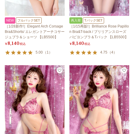
NEW
フルバックSET
再入荷
TバックSET
［1/28新作!］Elegant Arch Corsage
［1/15再販!］Brilliance Rose Papillo
Bra&Shorts/ エレガントアーチコサー
n Bra&T-back / ブリリアンスローズ
ジュブラ＆ショーツ 【LB5500】
パピヨンブラ＆Tバック 【LB5500】
8,140
8,140
¥
税込
¥
税込
5.00
（
1
）
4.75
（
4
）