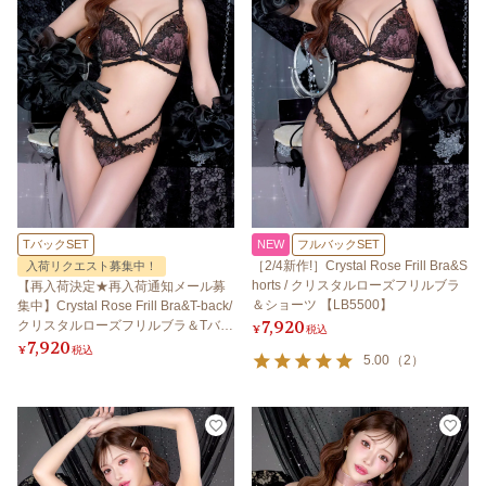
TバックSET
NEW
フルバックSET
［2/4新作!］Crystal Rose Frill Bra&S
入荷リクエスト募集中！
horts / クリスタルローズフリルブラ
【再入荷決定★再入荷通知メール募
＆ショーツ 【LB5500】
集中】Crystal Rose Frill Bra&T-back/
7,920
クリスタルローズフリルブラ＆Tバッ
¥
税込
7,920
ク 【LB5500】
¥
税込
5.00
（
2
）