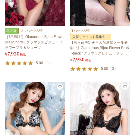
再入荷
フルバックSET
TバックSET
［7/6再販!］Glamorous Bijou Flower
入荷リクエスト募集中！
Bra&Shorts / グラマラスビジューフ
【再入荷決定★再入荷通知メール募
ラワーブラ＆ショーツ
集中】Glamorous Bijou Flower Bra&
7,920
T-back / グラマラスビジューフラワ
¥
税込
7,920
ーブラ＆Tバック
¥
税込
5.00
（
1
）
5.00
（
3
）