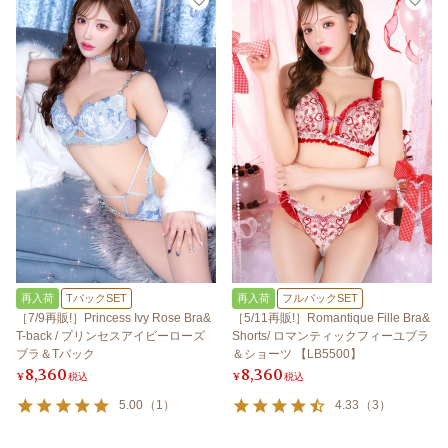
再入荷
TバックSET
再入荷
フルバックSET
［7/9再販!］Princess Ivy Rose Bra&
［5/11再販!］Romantique Fille Bra&
T-back / プリンセスアイビーローズ
Shorts/ ロマンティックフィーユブラ
ブラ＆Tバック
＆ショーツ 【LB5500】
8,360
8,360
¥
税込
¥
税込
5.00
（
1
）
4.33
（
3
）