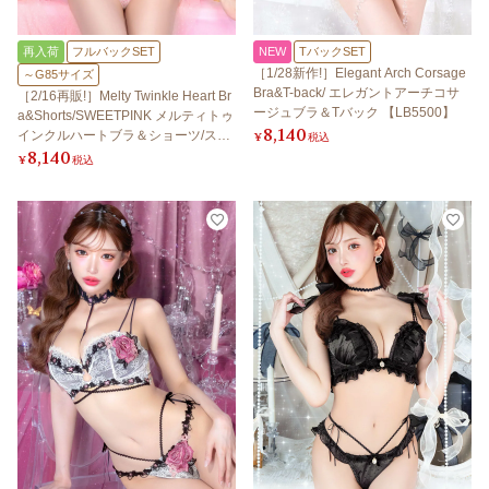
再入荷
フルバックSET
NEW
TバックSET
［1/28新作!］Elegant Arch Corsage
～G85サイズ
Bra&T-back/ エレガントアーチコサ
［2/16再販!］Melty Twinkle Heart Br
ージュブラ＆Tバック 【LB5500】
a&Shorts/SWEETPINK メルティトゥ
8,140
インクルハートブラ＆ショーツ/スイ
¥
税込
8,140
ートピンク 【LB5500】
¥
税込