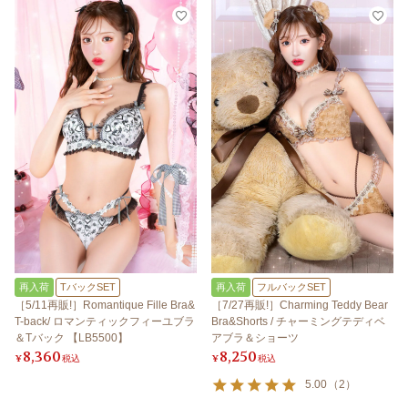
再入荷
TバックSET
再入荷
フルバックSET
［5/11再販!］Romantique Fille Bra&
［7/27再販!］Charming Teddy Bear
T-back/ ロマンティックフィーユブラ
Bra&Shorts / チャーミングテディベ
＆Tバック 【LB5500】
アブラ＆ショーツ
8,360
8,250
¥
税込
¥
税込
5.00
（
2
）