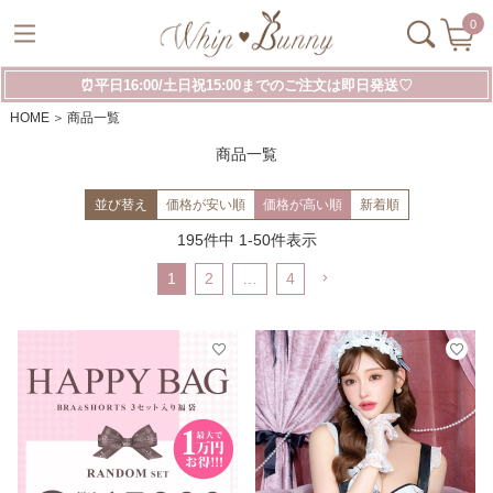
0
⏰平日16:00/土日祝15:00までのご注文は即日発送♡
HOME
商品一覧
商品一覧
並び替え
価格が安い順
価格が高い順
新着順
195
件中
1
-
50
件表示
1
2
…
4