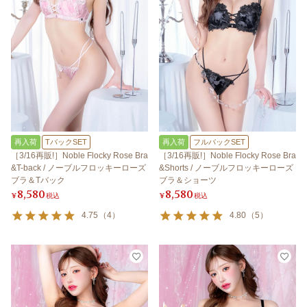
再入荷
TバックSET
再入荷
フルバックSET
［3/16再販!］Noble Flocky Rose Bra
［3/16再販!］Noble Flocky Rose Bra
&T-back / ノーブルフロッキーローズ
&Shorts / ノーブルフロッキーローズ
ブラ＆Tバック
ブラ＆ショーツ
8,580
8,580
¥
税込
¥
税込
4.75
（
4
）
4.80
（
5
）