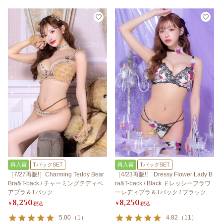
再入荷
TバックSET
再入荷
TバックSET
［7/27再販!］Charming Teddy Bear
［4/23再販!］ Dressy Flower Lady B
Bra&T-back / チャーミングテディベ
ra&T-back / Black ドレッシーフラワ
アブラ＆Tバック
ーレディブラ＆Tバック / ブラック
8,250
8,250
¥
税込
¥
税込
5.00
（
1
）
4.82
（
11
）