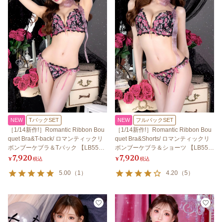
NEW
TバックSET
NEW
フルバックSET
［1/14新作!］Romantic Ribbon Bou
［1/14新作!］Romantic Ribbon Bou
quet Bra&T-back/ ロマンティックリ
quet Bra&Shorts/ ロマンティックリ
ボンブーケブラ＆Tバック 【LB550
ボンブーケブラ＆ショーツ 【LB550
7,920
7,920
0】
0】
¥
税込
¥
税込
5.00
（
1
）
4.20
（
5
）