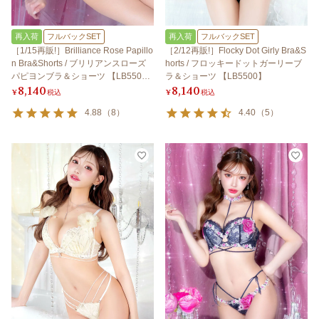
再入荷
フルバックSET
再入荷
フルバックSET
［1/15再販!］Brilliance Rose Papillo
［2/12再販!］Flocky Dot Girly Bra&S
n Bra&Shorts / ブリリアンスローズ
horts / フロッキードットガーリーブ
パピヨンブラ＆ショーツ 【LB550
ラ＆ショーツ 【LB5500】
8,140
8,140
0】
¥
税込
¥
税込
4.88
（
8
）
4.40
（
5
）