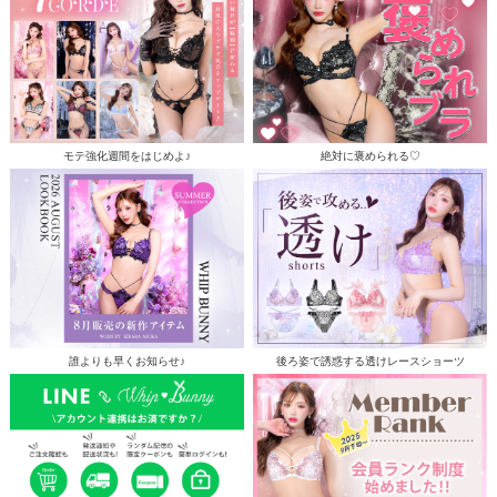
モテ強化週間をはじめよ♪
絶対に褒められる♡
誰よりも早くお知らせ♪
後ろ姿で誘惑する透けレースショーツ