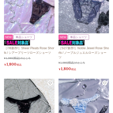
NEW
単品ショーツ
NEW
単品ショーツ
［7/8新作!］Sheer Pleats Rose Shor
［5/27新作!］Noble Jewel Rose Sho
ts / シアープリーツローズショーツ
rts / ノーブルジュエルローズショー
ツ
¥
1,980
のところ
¥
1,980
のところ
1,800
¥
税込
1,800
¥
税込