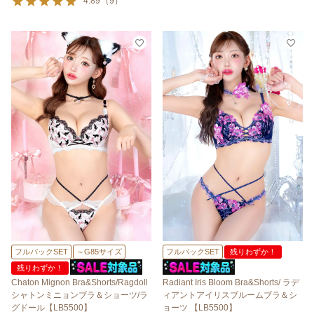
4.89
（
9
）
フルバックSET
～G85サイズ
フルバックSET
残りわずか！
残りわずか！
Chaton Mignon Bra&Shorts/Ragdoll
Radiant Iris Bloom Bra&Shorts/ ラデ
シャトンミニョンブラ＆ショーツ/ラ
ィアントアイリスブルームブラ＆シ
グドール【LB5500】
ョーツ 【LB5500】