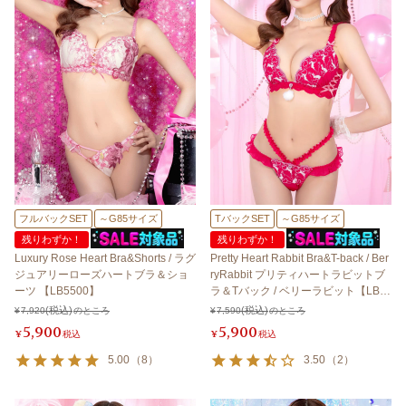
フルバックSET
～G85サイズ
TバックSET
～G85サイズ
残りわずか！
残りわずか！
Luxury Rose Heart Bra&Shorts / ラグ
Pretty Heart Rabbit Bra&T-back / Ber
ジュアリーローズハートブラ＆ショ
ryRabbit プリティハートラビットブ
ーツ 【LB5500】
ラ＆Tバック / ベリーラビット【LB5
500】
¥
7,920
のところ
¥
7,590
のところ
5,900
5,900
¥
税込
¥
税込
5.00
（
8
）
3.50
（
2
）