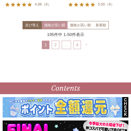
4.88
（
8
）
5.00
（
9
）
並び替え
価格が安い順
価格が高い順
新着順
195
件中
1
-
50
件表示
1
2
…
4
Contents