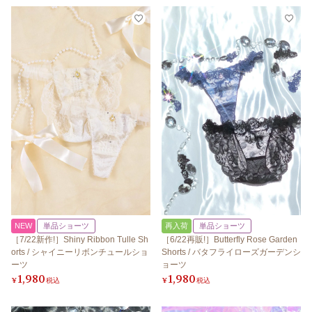
NEW
単品ショーツ
再入荷
単品ショーツ
［7/22新作!］Shiny Ribbon Tulle Sh
［6/22再販!］Butterfly Rose Garden
orts / シャイニーリボンチュールショ
Shorts / バタフライローズガーデンシ
ーツ
ョーツ
1,980
1,980
¥
税込
¥
税込