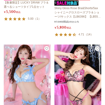
【数量限定】LUCKY DRAW ブラ＆
選べるショーツタイプ1点セット
Shiny Gloss Rose Bra&Shorts/Sax
5,500
¥
税込
シャイニーグロスローズブラ＆ショ
ーツ/サックス【LB6396】 【LB550
5.00
（
1
）
0】
¥
7,040
のところ
5,800
¥
税込
4.71
（
14
）