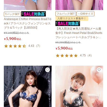
フルバックSET
～G85サイズ
TバックSET
入荷リクエスト募集中！
Arabesque Chiffon Princess Bra&T-b
ack / アラベスクシフォンプリンセス
ブラ＆Tバック【LB5500】
【再入荷決定★再入荷通知メール募
集中】Fresh Heart Petal Bra&Shorts
¥
8,140
のところ
フレッシュハートペタルブラ＆ショ
5,900
¥
税込
ーツ 【LB5500】
¥
8,250
のところ
4.43
（
7
）
5,900
¥
税込
4.75
（
4
）