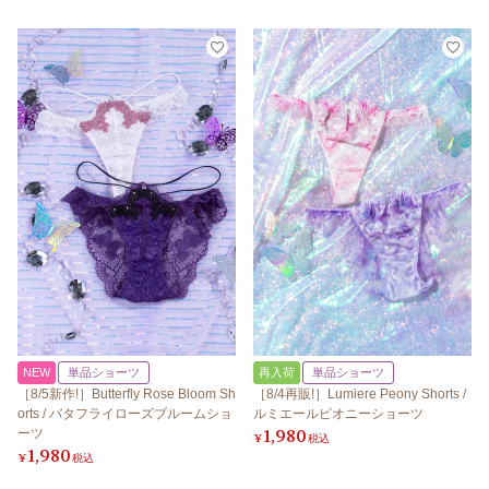
NEW
単品ショーツ
再入荷
単品ショーツ
［8/5新作!］Butterfly Rose Bloom Sh
［8/4再販!］Lumiere Peony Shorts /
orts / バタフライローズブルームショ
ルミエールピオニーショーツ
1,980
ーツ
¥
税込
1,980
¥
税込