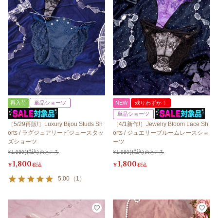
再入荷
単品ショーツ
NEW
残りわずか！
単品ショーツ
［5/29再販!］Luxury Bijou Studs Sh
［4/1新作!］Jewelry Bloom Lace Sh
orts / ラグジュアリービジュースタッ
orts / ジュエリーブルームレースショ
ズショーツ
ーツ
¥
1,980
のところ
¥
1,980
のところ
1,800
1,800
¥
税込
¥
税込
5.00
（
1
）