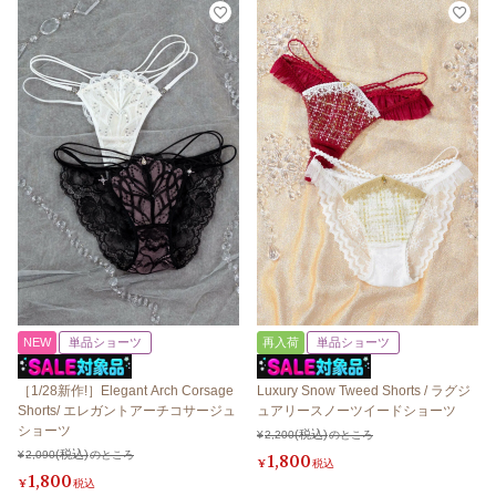
NEW
単品ショーツ
再入荷
単品ショーツ
［1/28新作!］Elegant Arch Corsage
Luxury Snow Tweed Shorts / ラグジ
Shorts/ エレガントアーチコサージュ
ュアリースノーツイードショーツ
ショーツ
¥
2,200
のところ
¥
2,090
のところ
1,800
¥
税込
1,800
¥
税込