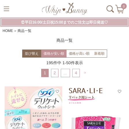
0
⏰平日16:00/土日祝15:00までのご注文は即日発送♡
HOME
商品一覧
商品一覧
並び替え
価格が安い順
価格が高い順
新着順
195
件中
1
-
50
件表示
1
2
…
4