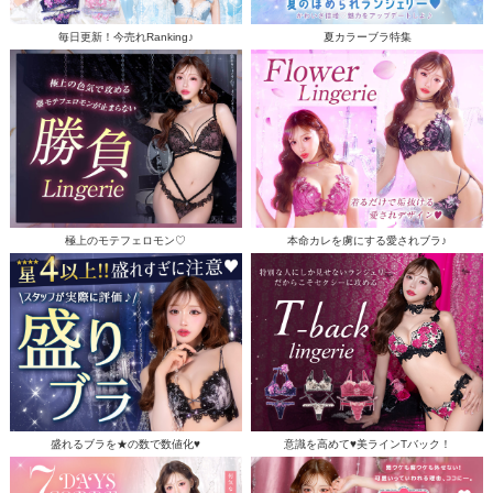
毎日更新！今売れRanking♪
夏カラーブラ特集
極上のモテフェロモン♡
本命カレを虜にする愛されブラ♪
盛れるブラを★の数で数値化♥
意識を高めて♥美ラインTバック！