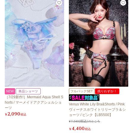
NEW
単品ショーツ
フルバックSET
残りわずか！
［7/29新作!］Mermaid Aqua Shell S
horts / マーメイドアクアシェルショ
Venus White Lily Bra&Shorts / Pink
ーツ
ヴィーナスホワイトリリーブラ＆シ
2,090
¥
税込
ョーツ / ピンク【LB5500】
¥
7,040
のところ
4,400
¥
税込