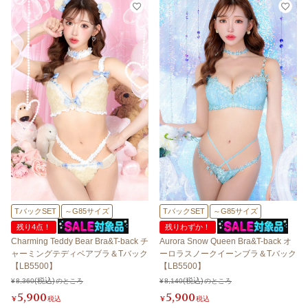
TバックSET
～G85サイズ
TバックSET
～G85サイズ
残り4点！
残りわずか！
Charming Teddy Bear Bra&T-back チ
Aurora Snow Queen Bra&T-back オ
ャーミングテディベアブラ＆Tバック
ーロラスノークイーンブラ＆Tバック
【LB5500】
【LB5500】
¥
8,360
のところ
¥
8,140
のところ
5,900
5,900
¥
税込
¥
税込