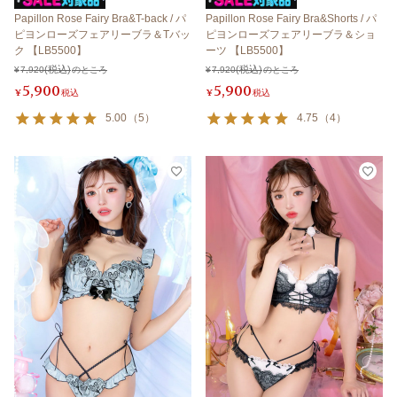
Papillon Rose Fairy Bra&T-back / パ
Papillon Rose Fairy Bra&Shorts / パ
ピヨンローズフェアリーブラ＆Tバッ
ピヨンローズフェアリーブラ＆ショ
ク 【LB5500】
ーツ 【LB5500】
¥
7,920
のところ
¥
7,920
のところ
5,900
5,900
¥
税込
¥
税込
5.00
（
5
）
4.75
（
4
）