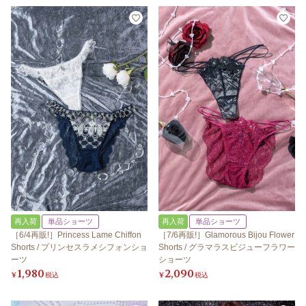
再入荷
単品ショーツ
再入荷
単品ショーツ
［6/4再販!］Princess Lame Chiffon
［7/6再販!］Glamorous Bijou Flower
Shorts / プリンセスラメシフォンショ
Shorts / グラマラスビジューフラワー
ーツ
ショーツ
1,980
2,090
¥
税込
¥
税込