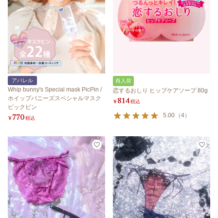
アパレル
再入荷
Whip bunny's Special mask PicPin /
恋するおしり ヒップケアソープ 80g
ホイップバニーズスペシャルマスク
814
¥
税込
ピックピン
770
5.00
（
4
）
¥
税込