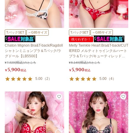
TバックSET
～G85サイズ
TバックSET
～G85サイズ
残りわずか！
Chaton Mignon Bra&T-back/Ragdoll
Melty Twinkle Heart Bra&T-back/CUT
シャトンミニョンブラ＆Tバック/ラ
IERED メルティトゥインクルハート
グドール【LB5500】
ブラ＆Tバック/キューティレッド【L
B5500】
¥
7,920
のところ
¥
8,140
のところ
5,900
5,900
¥
税込
¥
税込
5.00
（
2
）
5.00
（
4
）