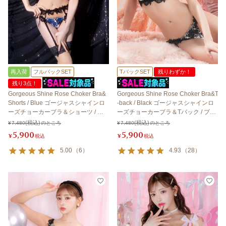
再入荷
フルバックSET
TバックSET
残りわずか！
残り3点！
Gorgeous Shine Rose Choker Bra&
Gorgeous Shine Rose Choker Bra&T
Shorts / Blue ゴージャスシャインロ
-back / Black ゴージャスシャインロ
ーズチョーカーブラ＆ショーツ / ブ
ーズチョーカーブラ＆Tバック / ブラ
ルー【LB5500】
ック【LB5500】
¥
7,480
のところ
¥
7,480
のところ
5,900
5,900
¥
税込
¥
税込
5.00
（
6
）
4.93
（
28
）