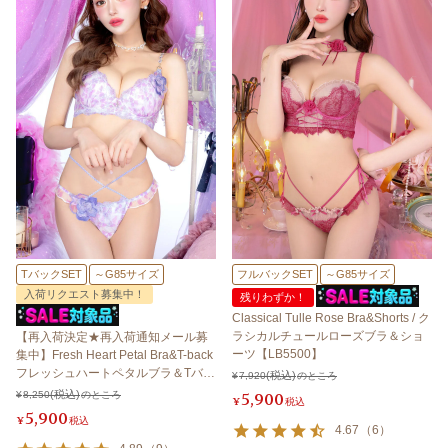
TバックSET
～G85サイズ
フルバックSET
～G85サイズ
入荷リクエスト募集中！
残りわずか！
Classical Tulle Rose Bra&Shorts / ク
ラシカルチュールローズブラ＆ショ
【再入荷決定★再入荷通知メール募
ーツ【LB5500】
集中】Fresh Heart Petal Bra&T-back
フレッシュハートペタルブラ＆Tバッ
¥
7,920
のところ
ク 【LB5500】
¥
8,250
のところ
5,900
¥
税込
5,900
¥
税込
4.67
（
6
）