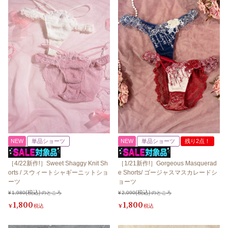
NEW
単品ショーツ
NEW
単品ショーツ
残り2点！
［4/22新作!］Sweet Shaggy Knit Sh
［1/21新作!］Gorgeous Masquerad
orts / スウィートシャギーニットショ
e Shorts/ ゴージャスマスカレードシ
ーツ
ョーツ
¥
1,980
のところ
¥
2,090
のところ
1,800
1,800
¥
税込
¥
税込