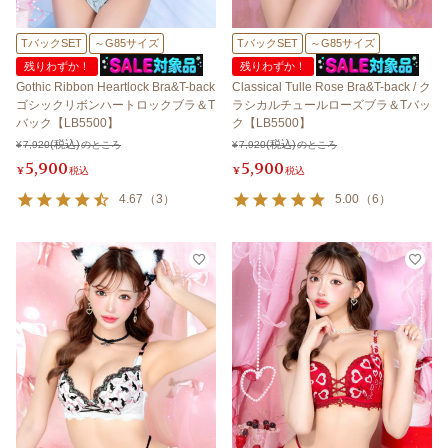
TバックSET
～G85サイズ
TバックSET
～G85サイズ
残りわずか！
残りわずか！
Gothic Ribbon Heartlock Bra&T-back
Classical Tulle Rose Bra&T-back / ク
ゴシックリボンハートロックブラ＆T
ラシカルチュールローズブラ＆Tバッ
バック【LB5500】
ク【LB5500】
¥
7,920
のところ
¥
7,920
のところ
5,900
5,900
¥
税込
¥
税込
4.67
（
3
）
5.00
（
6
）