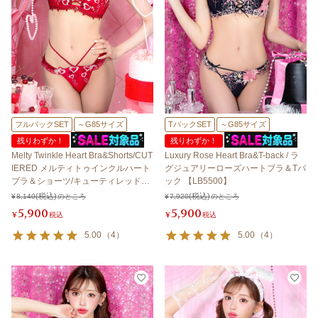
フルバックSET
～G85サイズ
TバックSET
～G85サイズ
残りわずか！
残りわずか！
Melty Twinkle Heart Bra&Shorts/CUT
Luxury Rose Heart Bra&T-back / ラ
IERED メルティトゥインクルハート
グジュアリーローズハートブラ＆Tバ
ブラ＆ショーツ/キューティレッド
ック 【LB5500】
【LB5500】
¥
8,140
のところ
¥
7,920
のところ
5,900
5,900
¥
税込
¥
税込
5.00
（
4
）
5.00
（
4
）