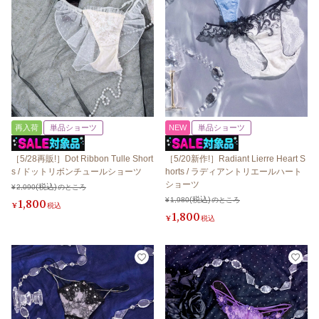
再入荷
単品ショーツ
NEW
単品ショーツ
［5/28再販!］Dot Ribbon Tulle Short
［5/20新作!］Radiant Lierre Heart S
s / ドットリボンチュールショーツ
horts / ラディアントリエールハート
ショーツ
¥
2,090
のところ
¥
1,980
のところ
1,800
¥
税込
1,800
¥
税込