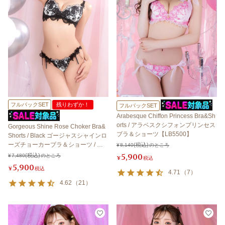
フルバックSET
残りわずか！
フルバックSET
Arabesque Chiffon Princess Bra&Sh
orts / アラベスクシフォンプリンセス
Gorgeous Shine Rose Choker Bra&
ブラ＆ショーツ【LB5500】
Shorts / Black ゴージャスシャインロ
ーズチョーカーブラ＆ショーツ / ブ
¥
8,140
のところ
ラック【LB5500】
5,900
¥
7,480
のところ
¥
税込
5,900
¥
税込
4.71
（
7
）
4.62
（
21
）