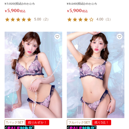
¥
7,920
のところ
¥
8,140
のところ
5,900
5,900
¥
税込
¥
税込
5.00
（
2
）
4.00
（
1
）
TバックSET
残りわずか！
フルバックSET
残り3点！