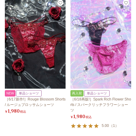
NEW
単品ショーツ
再入荷
単品ショーツ
［6/17新作!］Rouge Blossom Shorts
［6/18再販!］Spark Rich Flower Sho
/ ルージュブロッサムショーツ
rts / スパークリッチフラワーショー
1,980
ツ
¥
税込
1,980
¥
税込
5.00
（
1
）