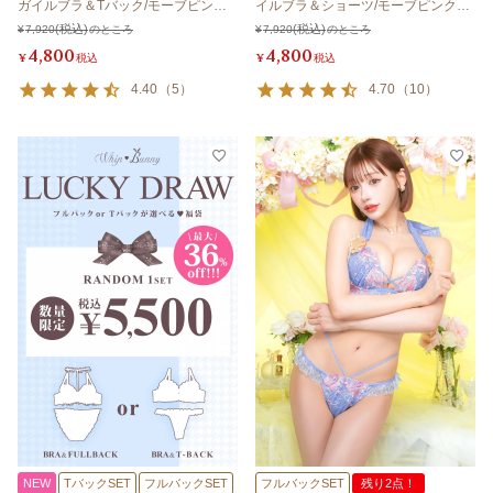
ガイルブラ＆Tバック/モーブピンク
イルブラ＆ショーツ/モーブピンク
【LB5500】
【LB5500】
¥
7,920
のところ
¥
7,920
のところ
4,800
4,800
¥
税込
¥
税込
4.40
（
5
）
4.70
（
10
）
NEW
TバックSET
フルバックSET
フルバックSET
残り2点！