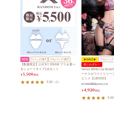
NEW
TバックSET
フルバックSET
★SALE★
フルバック
【数量限定】LUCKY DRAW ブラ＆選べ
残りわずか！
るショーツタイプ1点セット
Venus White Lily Bra&S
5,500
ーナスホワイトリリーブ
¥
税込
ピンク【LB5500】
5.00
（
1
）
¥
7,040
のところ
4,920
¥
税込
5.00