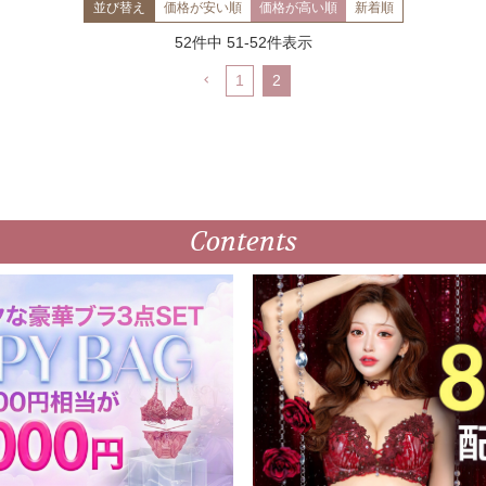
並び替え
価格が安い順
価格が高い順
新着順
52
件中
51
-
52
件表示
1
2
Contents