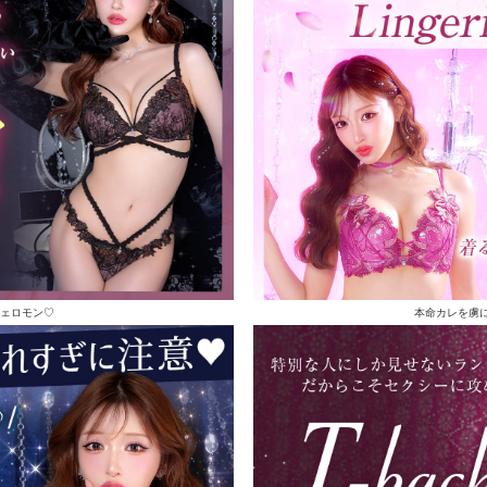
ェロモン♡
本命カレを虜