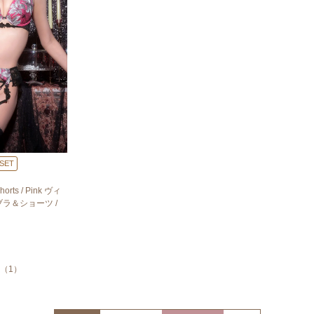
SET
horts / Pink ヴィ
ラ＆ショーツ /
（
1
）