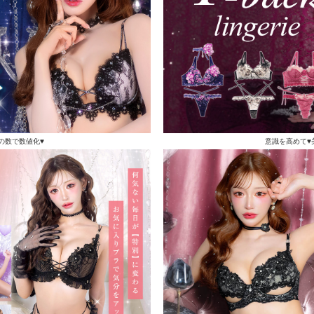
の数で数値化♥
意識を高めて♥