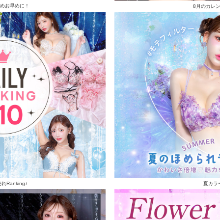
めお早めに！
8月のカレ
Ranking♪
夏カラ