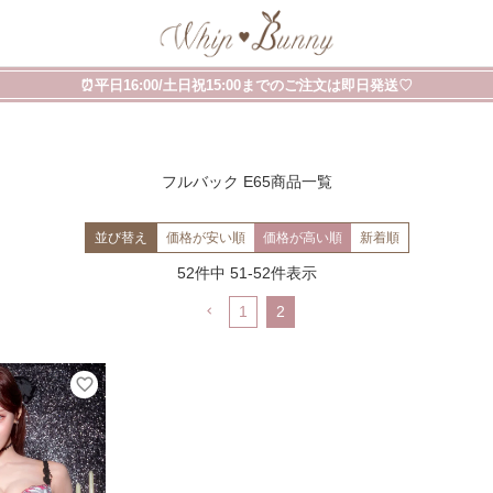
⏰平日16:00/土日祝15:00までのご注文は即日発送♡
フルバック E65商品一覧
並び替え
価格が安い順
価格が高い順
新着順
52
件中
51
-
52
件表示
1
2