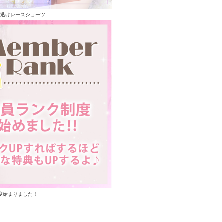
る透けレースショーツ
度始まりました！