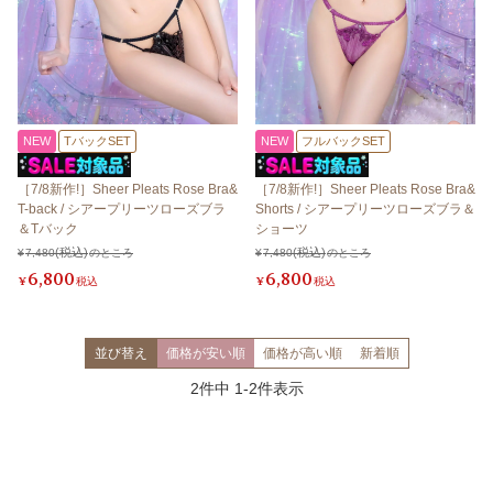
NEW
TバックSET
NEW
フルバックSET
［7/8新作!］Sheer Pleats Rose Bra&
［7/8新作!］Sheer Pleats Rose Bra&
T-back / シアープリーツローズブラ
Shorts / シアープリーツローズブラ＆
＆Tバック
ショーツ
¥
7,480
のところ
¥
7,480
のところ
6,800
6,800
¥
税込
¥
税込
並び替え
価格が安い順
価格が高い順
新着順
2
件中
1
-
2
件表示