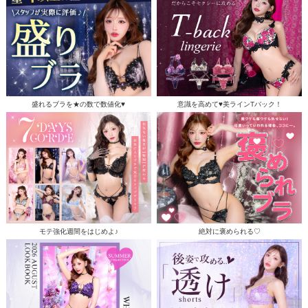
盛れるブラを★の数で数値化♥
意識を高めて♥美ラインTバック！
モテ強化週間をはじめよ♪
絶対に褒められる♡