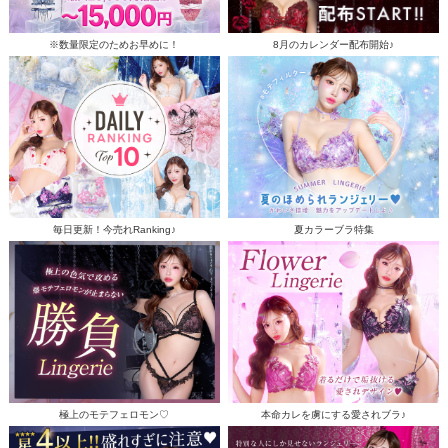
※数量限定のためお早めに！
8月のカレンダー配布開始♪
毎日更新！今売れRanking♪
夏カラーブラ特集
極上のモテフェロモン♡
本命カレを虜にする愛されブラ♪