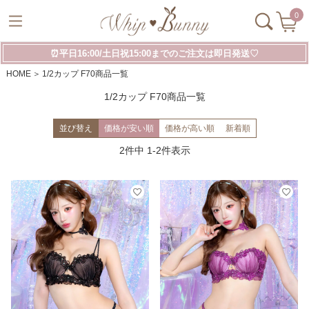
0
⏰平日16:00/土日祝15:00までのご注文は即日発送♡
HOME
1/2カップ F70商品一覧
1/2カップ F70商品一覧
並び替え
価格が安い順
価格が高い順
新着順
2
件中
1
-
2
件表示