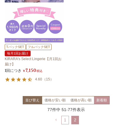
TバックSET
フルバックSET
毎月1回お届け
KIRARA's Select Lingerie【月1回お
届け】
7,150
1回につき
¥
税込
4.60
（
15
）
並び替え
価格が安い順
価格が高い順
新着順
77
件中
51
-
77
件表示
1
2