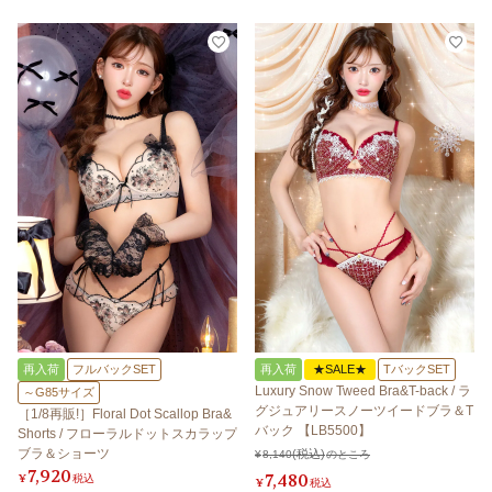
再入荷
フルバックSET
再入荷
★SALE★
TバックSET
Luxury Snow Tweed Bra&T-back / ラ
～G85サイズ
グジュアリースノーツイードブラ＆T
［1/8再販!］Floral Dot Scallop Bra&
バック 【LB5500】
Shorts / フローラルドットスカラップ
ブラ＆ショーツ
¥
8,140
のところ
7,920
7,480
¥
税込
¥
税込