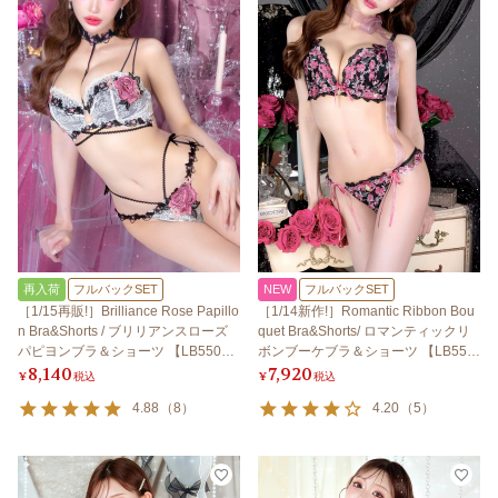
再入荷
フルバックSET
NEW
フルバックSET
［1/15再販!］Brilliance Rose Papillo
［1/14新作!］Romantic Ribbon Bou
n Bra&Shorts / ブリリアンスローズ
quet Bra&Shorts/ ロマンティックリ
パピヨンブラ＆ショーツ 【LB550
ボンブーケブラ＆ショーツ 【LB550
8,140
7,920
0】
0】
¥
税込
¥
税込
4.88
（
8
）
4.20
（
5
）