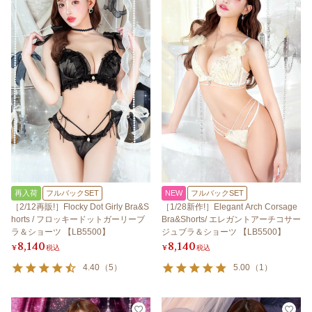
再入荷
フルバックSET
NEW
フルバックSET
［2/12再販!］Flocky Dot Girly Bra&S
［1/28新作!］Elegant Arch Corsage
horts / フロッキードットガーリーブ
Bra&Shorts/ エレガントアーチコサー
ラ＆ショーツ 【LB5500】
ジュブラ＆ショーツ 【LB5500】
8,140
8,140
¥
税込
¥
税込
4.40
（
5
）
5.00
（
1
）