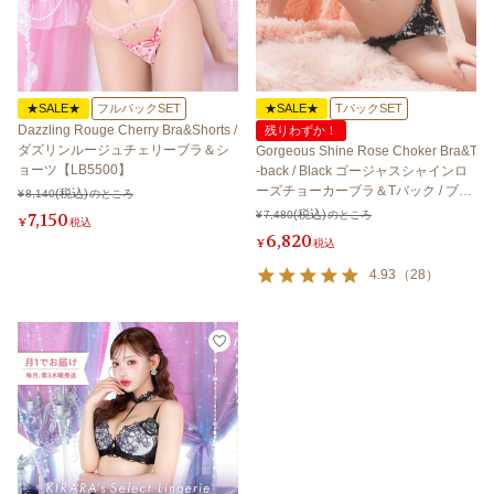
★SALE★
フルバックSET
★SALE★
TバックSET
Dazzling Rouge Cherry Bra&Shorts /
残りわずか！
ダズリンルージュチェリーブラ＆シ
Gorgeous Shine Rose Choker Bra&T
ョーツ【LB5500】
-back / Black ゴージャスシャインロ
ーズチョーカーブラ＆Tバック / ブラ
¥
8,140
のところ
ック【LB5500】
7,150
¥
7,480
のところ
¥
税込
6,820
¥
税込
4.93
（
28
）