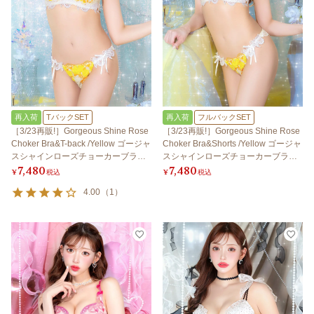
再入荷
TバックSET
再入荷
フルバックSET
［3/23再販!］Gorgeous Shine Rose
［3/23再販!］Gorgeous Shine Rose
Choker Bra&T-back /Yellow ゴージャ
Choker Bra&Shorts /Yellow ゴージャ
スシャインローズチョーカーブラ＆T
スシャインローズチョーカーブラ＆
7,480
7,480
バック / イエロー
ショーツ / イエロー
¥
税込
¥
税込
4.00
（
1
）