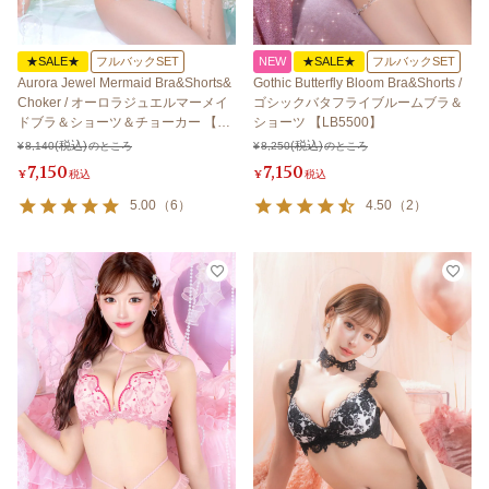
★SALE★
フルバックSET
NEW
★SALE★
フルバックSET
Aurora Jewel Mermaid Bra&Shorts&
Gothic Butterfly Bloom Bra&Shorts /
Choker / オーロラジュエルマーメイ
ゴシックバタフライブルームブラ＆
ドブラ＆ショーツ＆チョーカー 【LB
ショーツ 【LB5500】
5500】
¥
8,140
のところ
¥
8,250
のところ
7,150
7,150
¥
税込
¥
税込
5.00
（
6
）
4.50
（
2
）