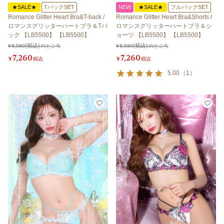
★SALE★
TバックSET
NEW
★SALE★
フルバックSET
Romance Glitter Heart Bra&T-back /
Romance Glitter Heart Bra&Shorts /
ロマンスグリッターハートブラ＆Tバ
ロマンスグリッターハートブラ＆シ
ック 【LB5500】 【LB5500】
ョーツ 【LB5500】 【LB5500】
¥
8,580
のところ
¥
8,580
のところ
7,260
7,260
¥
税込
¥
税込
5.00
（
1
）