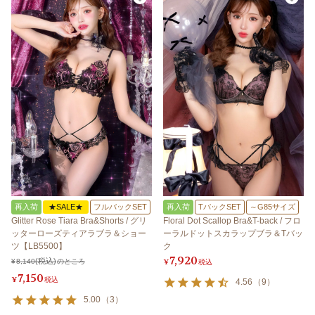
再入荷
★SALE★
フルバックSET
再入荷
TバックSET
～G85サイズ
Glitter Rose Tiara Bra&Shorts / グリ
Floral Dot Scallop Bra&T-back / フロ
ッターローズティアラブラ＆ショー
ーラルドットスカラップブラ＆Tバッ
ツ【LB5500】
ク
7,920
¥
8,140
のところ
¥
税込
7,150
¥
税込
4.56
（
9
）
5.00
（
3
）