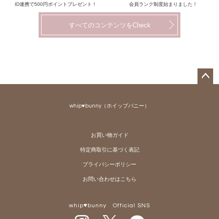
ID連携で500円ポイントプレゼント！
会員ランク制度始まりました！
すべてのコンテンツをCheck
ペー
ジト
whip♥bunny（ホイップバニー）
ップ
へ
お買い物ガイド
特定商取引に基づく表記
プライバシーポリシー
お問い合わせはこちら
whip♥bunny Official SNS