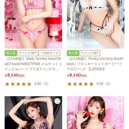
再入荷
TバックSET
～G85サイズ
再入荷
TバックSET
［2/16再販!］Melty Twinkle Heart Br
［2/12再販!］Flocky Dot Girly Bra&T-
a&T-back/SWEETPINK メルティトゥ
back / フロッキードットガーリーブ
インクルハートブラ＆Tバック/スイ
ラ＆Tバック 【LB5500】
8,140
8,140
ートピンク 【LB5500】
¥
税込
¥
税込
5.00
（
3
）
5.00
（
2
）