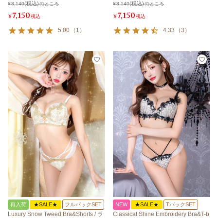
¥
8,140
のところ
¥
8,140
のところ
7,150
7,150
¥
税込
¥
税込
5.00
（
1
）
4.33
（
3
）
再入荷
★SALE★
フルバックSET
NEW
★SALE★
TバックSET
Luxury Snow Tweed Bra&Shorts / ラ
Classical Shine Embroidery Bra&T-b