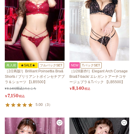
再入荷
★SALE★
フルバックSET
NEW
TバックSET
［2/2再販!］Brilliant Poinsettia Bra&
［1/28新作!］Elegant Arch Corsage
Shorts / ブリリアントポインセチアブ
Bra&T-back/ エレガントアーチコサ
ラ＆ショーツ 【LB5500】
ージュブラ＆Tバック 【LB5500】
8,140
¥
8,140
のところ
¥
税込
7,150
¥
税込
5.00
（
3
）