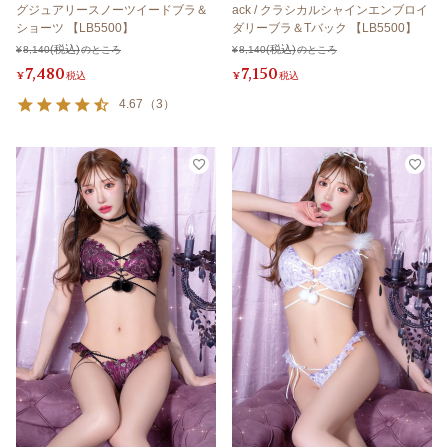
グジュアリースノーツイードブラ＆
ack / クラシカルシャインエンブロイ
ショーツ 【LB5500】
ダリーブラ＆Tバック 【LB5500】
¥
8,140
のところ
¥
8,140
のところ
7,480
7,150
¥
税込
¥
税込
4.67
（
3
）