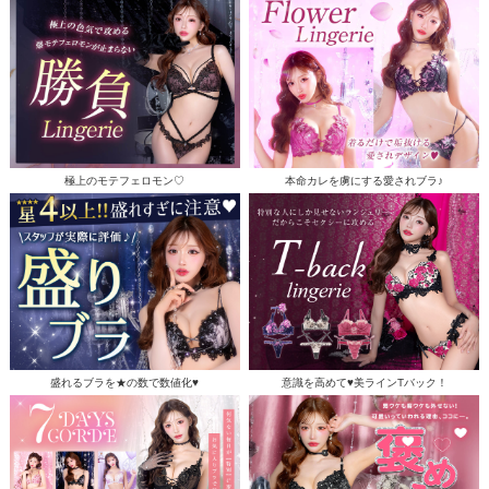
極上のモテフェロモン♡
本命カレを虜にする愛されブラ♪
盛れるブラを★の数で数値化♥
意識を高めて♥美ラインTバック！