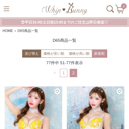
0
⏰平日16:00/土日祝15:00までのご注文は即日発送♡
HOME
D65商品一覧
D65商品一覧
並び替え
価格が安い順
価格が高い順
新着順
77
件中
51
-
77
件表示
1
2