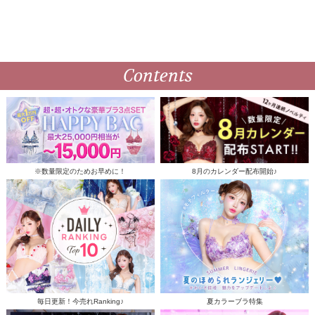
Contents
※数量限定のためお早めに！
8月のカレンダー配布開始♪
毎日更新！今売れRanking♪
夏カラーブラ特集