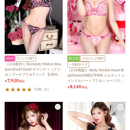
NEW
TバックSET
再入荷
フルバックSET
［1/14新作!］Romantic Ribbon Bou
～G85サイズ
quet Bra&T-back/ ロマンティックリ
［2/16再販!］Melty Twinkle Heart Br
ボンブーケブラ＆Tバック 【LB550
a&Shorts/SWEETPINK メルティトゥ
7,920
0】
インクルハートブラ＆ショーツ/スイ
¥
税込
8,140
ートピンク 【LB5500】
¥
税込
5.00
（
1
）