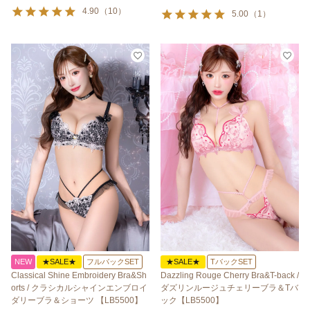
4.90
（
10
）
5.00
（
1
）
NEW
★SALE★
フルバックSET
★SALE★
TバックSET
Classical Shine Embroidery Bra&Sh
Dazzling Rouge Cherry Bra&T-back /
orts / クラシカルシャインエンブロイ
ダズリンルージュチェリーブラ＆Tバ
ダリーブラ＆ショーツ 【LB5500】
ック【LB5500】