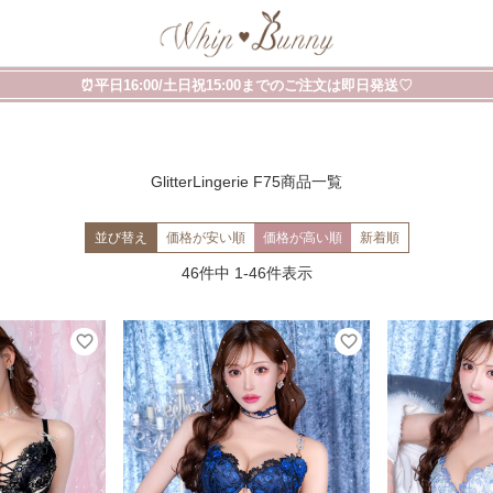
⏰平日16:00/土日祝15:00までのご注文は即日発送♡
GlitterLingerie F75商品一覧
並び替え
価格が安い順
価格が高い順
新着順
46
件中
1
-
46
件表示