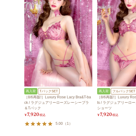
再入荷
TバックSET
再入荷
フルバックSET
［8/6再販!］Luxury Rose Lacy Bra&T-ba
［8/6再販!］Luxury Rose
ck / ラグジュアリーローズレーシーブラ
ts / ラグジュアリー
＆Tバック
ショーツ
7,920
7,920
¥
税込
¥
税込
5.00
（
1
）