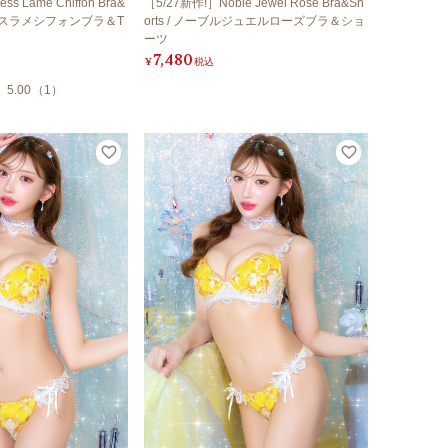
ss Lame Chiffon Bra&
［5/27新作!］Noble Jewel Rose Bra&Sh
リンセスラメシフォンブラ＆T
orts / ノーブルジュエルローズブラ＆ショ
ーツ
7,480
¥
税込
5.00
（
1
）