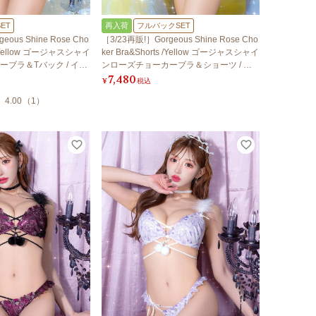
ET
再入荷
フルバックSET
eous Shine Rose Cho
［3/23再販!］Gorgeous Shine Rose Cho
k /Yellow ゴージャスシャイ
ker Bra&Shorts /Yellow ゴージャスシャイ
ブラ＆Tバック / イエ
ンローズチョーカーブラ＆ショーツ / イ
7,480
エロー
¥
税込
4.00
（
1
）