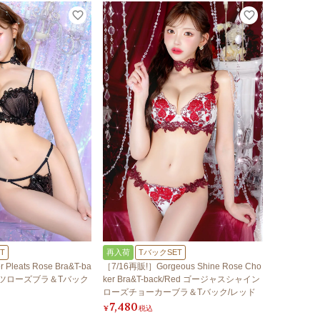
T
再入荷
TバックSET
Pleats Rose Bra&T-ba
［7/16再販!］Gorgeous Shine Rose Cho
リーツローズブラ＆Tバック
ker Bra&T-back/Red ゴージャスシャイン
ローズチョーカーブラ＆Tバック/レッド
7,480
¥
税込