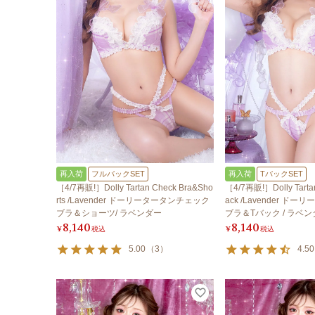
再入荷
フルバックSET
再入荷
TバックSET
［4/7再販!］Dolly Tartan Check Bra&Sho
［4/7再販!］Dolly Tarta
rts /Lavender ドーリータータンチェック
ack /Lavender 
ブラ＆ショーツ/ ラベンダー
ブラ＆Tバック / ラベ
8,140
8,140
¥
税込
¥
税込
5.00
（
3
）
4.50