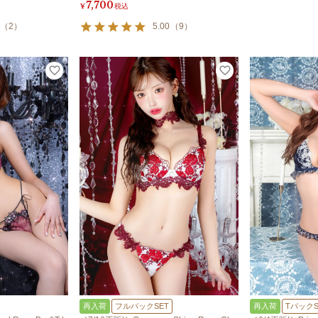
7,700
¥
税込
（
2
）
5.00
（
9
）
再入荷
フルバックSET
再入荷
TバックS