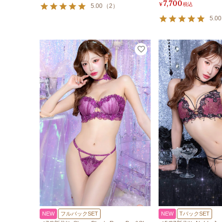
7,700
¥
税込
5.00
（
2
）
5.00
NEW
フルバックSET
NEW
TバックSET