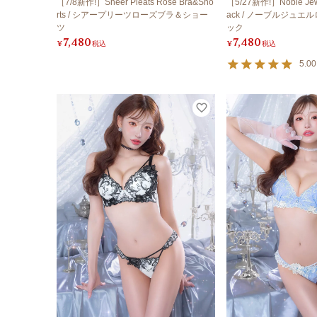
［7/8新作!］Sheer Pleats Rose Bra&Sho
［5/27新作!］Noble Jewe
rts / シアープリーツローズブラ＆ショー
ack / ノーブルジュエ
ツ
ック
7,480
7,480
¥
税込
¥
税込
5.00