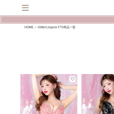
HOME
GlitterLingerie F75商品一覧