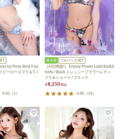
ET
再入荷
フルバックSET
ss Ivy Rose Bra&T-ba
［4/23再販!］ Dressy Flower Lady Bra&S
スアイビーローズブラ＆Tバ
horts / Black ドレッシーフラワーレディ
ブラ＆ショーツ / ブラック
8,250
¥
税込
5.00
（
1
）
4.90
（
10
）