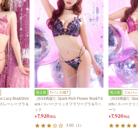
再入荷
TバックSET
再入荷
フルバッ
 Lacy Bra&Shor
［6/18再販!］Spark Rich Flower Bra&T-b
［6/18再販!］Spark
ローズレーシーブラ＆
ack / スパークリッチフラワーブラ＆Tバ
orts / スパ
ック
ーツ
7,920
7,920
¥
税込
¥
税込
3.00
（
1
）