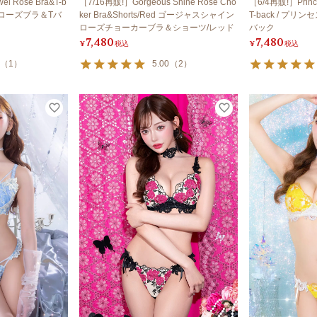
l Rose Bra&T-b
［7/16再販!］Gorgeous Shine Rose Cho
［6/4再販!］Prince
ルローズブラ＆Tバ
ker Bra&Shorts/Red ゴージャスシャイン
T-back / プ
ローズチョーカーブラ＆ショーツ/レッド
バック
7,480
7,480
¥
税込
¥
税込
（
1
）
5.00
（
2
）