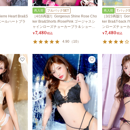
再入荷
フルバックSET
再入荷
TバックS
rre Heart Bra&S
［4/16再販!］Gorgeous Shine Rose Cho
［3/23再販!］Gorg
トリエールハートブラ
ker Bra&Shorts /RosePink ゴージャスシ
ker Bra&T-bac
ャインローズチョーカーブラ＆ショーツ /
ンローズチョーカー
7,480
7,480
ローズピンク
ロー
¥
税込
¥
税込
4.90
（
10
）