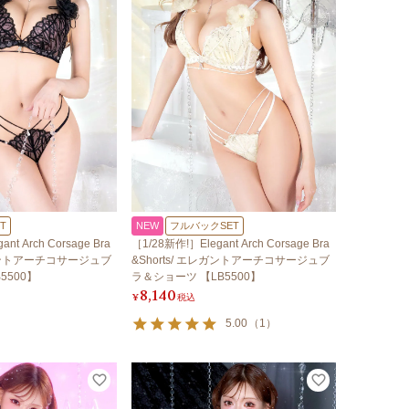
T
NEW
フルバックSET
nt Arch Corsage Bra
［1/28新作!］Elegant Arch Corsage Bra
レガントアーチコサージュブ
&Shorts/ エレガントアーチコサージュブ
5500】
ラ＆ショーツ 【LB5500】
8,140
¥
税込
5.00
（
1
）