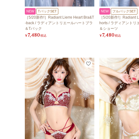
NEW
TバックSET
NEW
フルバックSET
［5/20新作!］Radiant Lierre Heart Bra&T
［5/20新作!］Radiant Lie
-back / ラディアントリエールハートブラ
horts / ラディアン
＆Tバック
＆ショーツ
7,480
7,480
¥
税込
¥
税込