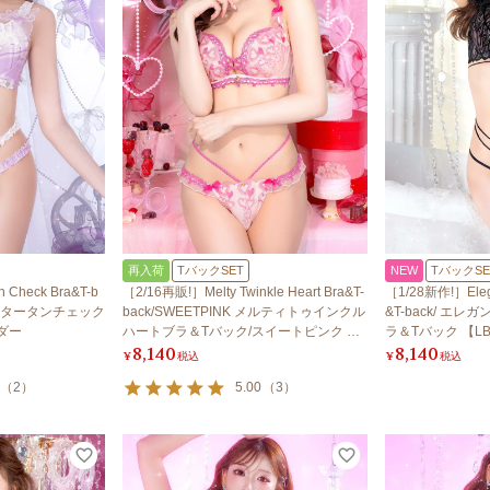
再入荷
TバックSET
NEW
TバックSE
n Check Bra&T-b
［2/16再販!］Melty Twinkle Heart Bra&T-
［1/28新作!］Elega
ドーリータータンチェック
back/SWEETPINK メルティトゥインクル
&T-back/ エ
ンダー
ハートブラ＆Tバック/スイートピンク 【L
ラ＆Tバック 【LB
8,140
8,140
B5500】
¥
税込
¥
税込
（
2
）
5.00
（
3
）