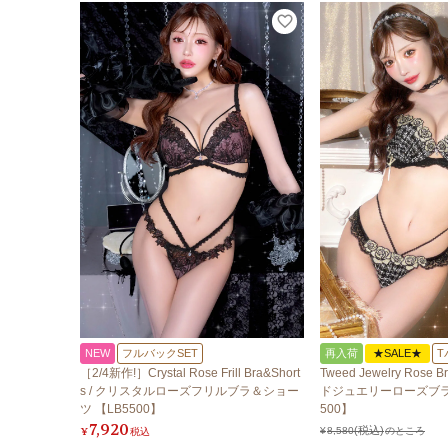
NEW
フルバックSET
再入荷
★SALE★
T
［2/4新作!］Crystal Rose Frill Bra&Short
Tweed Jewelry Rose B
s / クリスタルローズフリルブラ＆ショー
ドジュエリーローズブラ
ツ 【LB5500】
500】
7,920
¥
税込
¥
8,580
のところ