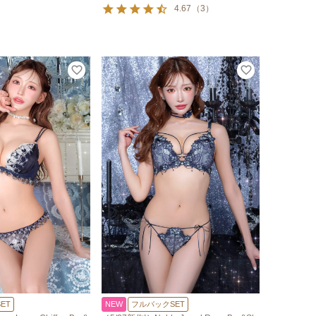
4.67
（
3
）
ET
NEW
フルバックSET