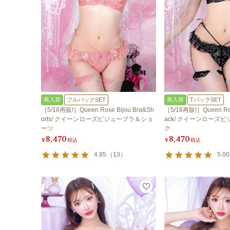
再入荷
フルバックSET
再入荷
TバックSET
［5/18再販!］Queen Rose Bijou Bra&Sh
［5/18再販!］Queen Rose
orts/ クイーンローズビジューブラ＆ショ
ack/ クイーンローズ
ーツ
ク
8,470
8,470
¥
税込
¥
税込
4.85
（
13
）
5.00