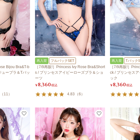
再入荷
フルバックSET
再入荷
TバックS
 Bijou Bra&T-b
［7/9再販!］Princess Ivy Rose Bra&Short
［7/9再販!］Prince
ビジューブラ＆Tバッ
s / プリンセスアイビーローズブラ＆ショ
ck / プリンセ
ーツ
ック
8,360
8,360
¥
税込
¥
税込
（
11
）
4.83
（
6
）