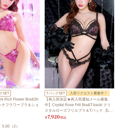
クSET
TバックSET
入荷リクエスト募集中！
 Rich Flower Bra&Sh
【再入荷決定★再入荷通知メール募集
ークリッチフラワーブラ＆ショ
中】Crystal Rose Frill Bra&T-back/ クリ
スタルローズフリルブラ＆Tバック 【LB5
7,920
500】
¥
税込
5.00
（
2
）