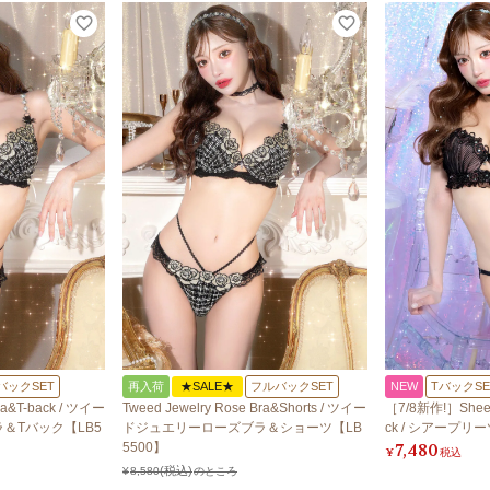
バックSET
再入荷
★SALE★
フルバックSET
NEW
TバックSE
ra&T-back / ツイー
Tweed Jewelry Rose Bra&Shorts / ツイー
［7/8新作!］Sheer 
＆Tバック【LB5
ドジュエリーローズブラ＆ショーツ【LB
ck / シアープ
7,480
5500】
¥
税込
¥
8,580
のところ