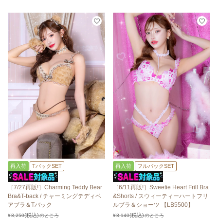
再入荷
TバックSET
再入荷
フルバックSET
［7/27再販!］Charming Teddy Bear
［6/11再販!］Sweetie Heart Frill Bra
Bra&T-back / チャーミングテディベ
&Shorts / スウィーティーハートフリ
アブラ＆Tバック
ルブラ＆ショーツ 【LB5500】
¥
8,250
のところ
¥
8,140
のところ