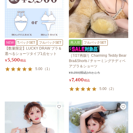
NEW
TバックSET
フルバックSET
再入荷
フルバックSET
【数量限定】LUCKY DRAW ブラ＆
選べるショーツタイプ1点セット
［7/27再販!］Charming Teddy Bear
5,500
¥
税込
Bra&Shorts / チャーミングテディベ
アブラ＆ショーツ
5.00
（
1
）
¥
8,250
のところ
7,400
¥
税込
5.00
（
2
）