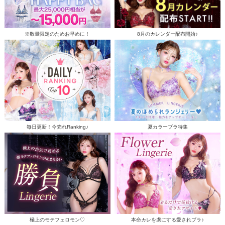
※数量限定のためお早めに！
8月のカレンダー配布開始♪
毎日更新！今売れRanking♪
夏カラーブラ特集
極上のモテフェロモン♡
本命カレを虜にする愛されブラ♪