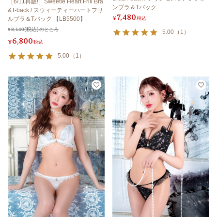
［6/11再販!］Sweetie Heart Frill Bra
ンブラ＆Tバック
&T-back / スウィーティーハートフリ
7,480
¥
税込
ルブラ＆Tバック 【LB5500】
¥
8,140
のところ
5.00
（
1
）
6,800
¥
税込
5.00
（
1
）