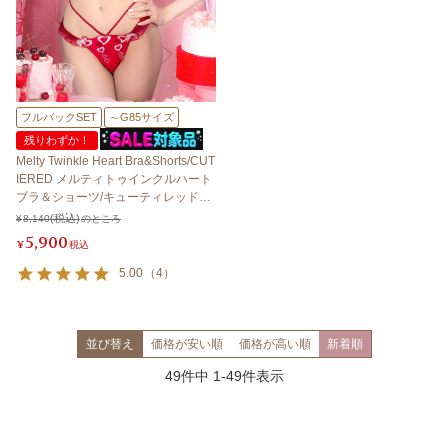
フルバックSET
～G85サイズ
残りわずか！
Melty Twinkle Heart Bra&Shorts/CUT
IERED メルティトゥインクルハート
ブラ＆ショーツ/キューティレッド
【LB5500】
¥
8,140
のところ
5,900
¥
税込
5.00
（
4
）
並び替え
価格が安い順
価格が高い順
新着順
49
件中
1
-
49
件表示