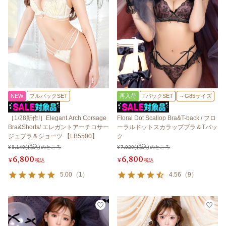
NEW
フルバックSET
再入荷
TバックSET
～G85サイズ
［1/28新作!］Elegant Arch Corsage
Floral Dot Scallop Bra&T-back / フロ
Bra&Shorts/ エレガントアーチコサー
ーラルドットスカラップブラ＆Tバッ
ジュブラ＆ショーツ 【LB5500】
ク
¥
8,140
のところ
¥
7,920
のところ
6,800
6,800
¥
税込
¥
税込
5.00
（
1
）
4.56
（
9
）