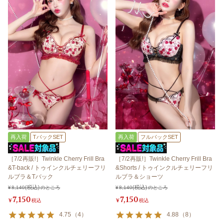
再入荷
TバックSET
再入荷
フルバックSET
［7/2再販!］Twinkle Cherry Frill Bra
［7/2再販!］Twinkle Cherry Frill Bra
&T-back / トゥインクルチェリーフリ
&Shorts / トゥインクルチェリーフリ
ルブラ＆Tバック
ルブラ＆ショーツ
¥
8,140
のところ
¥
8,140
のところ
7,150
7,150
¥
税込
¥
税込
4.75
（
4
）
4.88
（
8
）