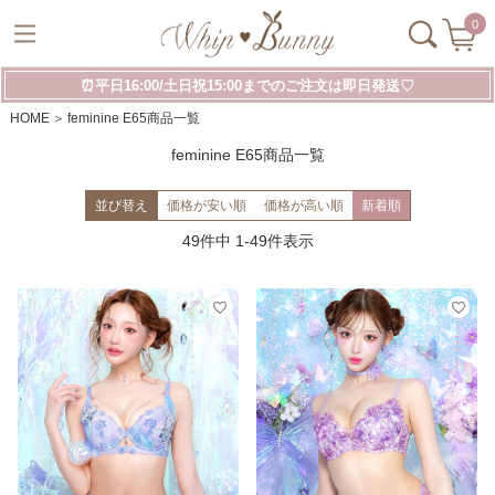
0
⏰平日16:00/土日祝15:00までのご注文は即日発送♡
HOME
feminine E65商品一覧
feminine E65商品一覧
並び替え
価格が安い順
価格が高い順
新着順
49
件中
1
-
49
件表示