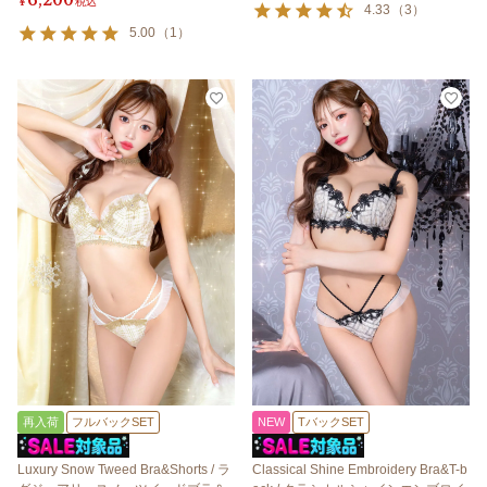
¥
税込
4.33
（
3
）
5.00
（
1
）
再入荷
フルバックSET
NEW
TバックSET
Luxury Snow Tweed Bra&Shorts / ラ
Classical Shine Embroidery Bra&T-b