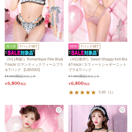
再入荷
TバックSET
NEW
TバックSET
［5/11再販!］Romantique Fille Bra&
［4/22新作!］Sweet Shaggy Knit Bra
T-back/ ロマンティックフィーユブラ
&T-back / スウィートシャギーニット
＆Tバック 【LB5500】
ブラ＆Tバック
¥
8,360
のところ
¥
7,480
のところ
6,800
6,800
¥
税込
¥
税込
5.00
（
1
）