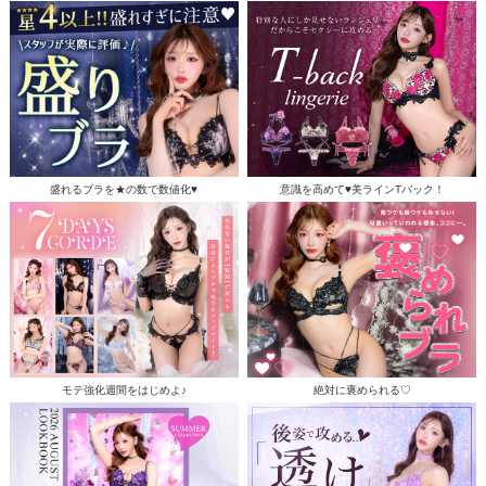
盛れるブラを★の数で数値化♥
意識を高めて♥美ラインTバック！
モテ強化週間をはじめよ♪
絶対に褒められる♡