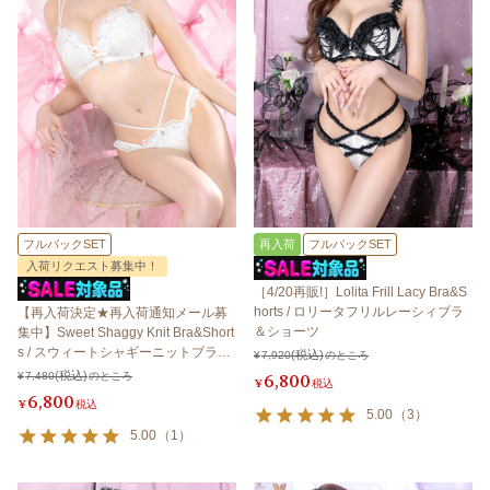
フルバックSET
再入荷
フルバックSET
入荷リクエスト募集中！
［4/20再販!］Lolita Frill Lacy Bra&S
horts / ロリータフリルレーシィブラ
【再入荷決定★再入荷通知メール募
＆ショーツ
集中】Sweet Shaggy Knit Bra&Short
s / スウィートシャギーニットブラ＆
¥
7,920
のところ
ショーツ
¥
7,480
のところ
6,800
¥
税込
6,800
¥
税込
5.00
（
3
）
5.00
（
1
）