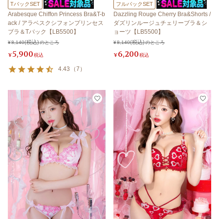
TバックSET
フルバックSET
Arabesque Chiffon Princess Bra&T-b
Dazzling Rouge Cherry Bra&Shorts /
ack / アラベスクシフォンプリンセス
ダズリンルージュチェリーブラ＆シ
ブラ＆Tバック【LB5500】
ョーツ【LB5500】
¥
8,140
のところ
¥
8,140
のところ
5,900
6,200
¥
税込
¥
税込
4.43
（
7
）