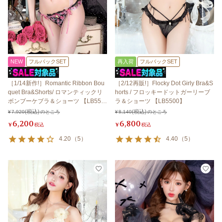
NEW
フルバックSET
再入荷
フルバックSET
［1/14新作!］Romantic Ribbon Bou
［2/12再販!］Flocky Dot Girly Bra&S
quet Bra&Shorts/ ロマンティックリ
horts / フロッキードットガーリーブ
ボンブーケブラ＆ショーツ 【LB550
ラ＆ショーツ 【LB5500】
0】
¥
7,920
のところ
¥
8,140
のところ
6,200
6,800
¥
税込
¥
税込
4.20
（
5
）
4.40
（
5
）