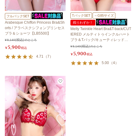
TバックSET
～G85サイズ
フルバックSET
Arabesque Chiffon Princess Bra&Sh
残りわずか！
orts / アラベスクシフォンプリンセス
Melty Twinkle Heart Bra&T-back/CUT
ブラ＆ショーツ【LB5500】
IERED メルティトゥインクルハート
ブラ＆Tバック/キューティレッド【L
¥
8,140
のところ
B5500】
5,900
¥
8,140
のところ
¥
税込
5,900
¥
税込
4.71
（
7
）
5.00
（
4
）