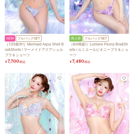
NEW
フルバックSET
再入荷
フルバックSET
［7/29新作!］Mermaid Aqua Shell B
［8/4再販!］Lumiere Peony Bra&Sh
ra&Shorts / マーメイドアクアシェル
orts / ルミエールピオニーブラ＆ショ
ブラ＆ショーツ
ーツ
7,700
7,480
¥
税込
¥
税込