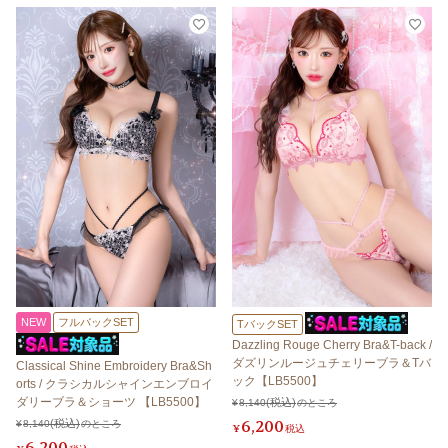
NEW
フルバックSET
TバックSET
Dazzling Rouge Cherry Bra&T-back /
ダズリンルージュチェリーブラ＆Tバ
Classical Shine Embroidery Bra&Sh
ック【LB5500】
orts / クラシカルシャインエンブロイ
ダリーブラ＆ショーツ 【LB5500】
¥
8,140
のところ
6,200
¥
8,140
のところ
¥
税込
6,200