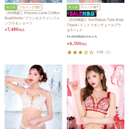
再入荷
フルバックSET
再入荷
TバックSET
［6/4再販!］Princess Lame Chiffon
Bra&Shorts / プリンセスラメシフォ
［5/28再販!］Dot Ribbon Tulle Bra&
ンブラ＆ショーツ
T-back / ドットリボンチュールブラ
7,480
¥
税込
＆Tバック
¥
7,480
のところ
6,501
¥
税込
3.00
（
1
）