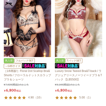
再入荷
フルバックSET
再入荷
TバックSET
～G85サイズ
［1/8再販!］Floral Dot Scallop Bra&
Luxury Snow Tweed Bra&T-back / ラ
Shorts / フローラルドットスカラップ
グジュアリースノーツイードブラ＆T
ブラ＆ショーツ
バック 【LB5500】
¥
7,920
のところ
¥
8,140
のところ
6,800
6,800
¥
税込
¥
税込
4.90
（
10
）
5.00
（
1
）