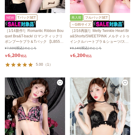
NEW
TバックSET
再入荷
フルバックSET
～G85サイズ
［1/14新作!］Romantic Ribbon Bou
［2/16再販!］Melty Twinkle Heart Br
quet Bra&T-back/ ロマンティックリ
a&Shorts/SWEETPINK メルティトゥ
ボンブーケブラ＆Tバック 【LB550
インクルハートブラ＆ショーツ/スイ
0】
ートピンク 【LB5500】
¥
7,920
のところ
¥
8,140
のところ
6,200
6,200
¥
税込
¥
税込
5.00
（
1
）