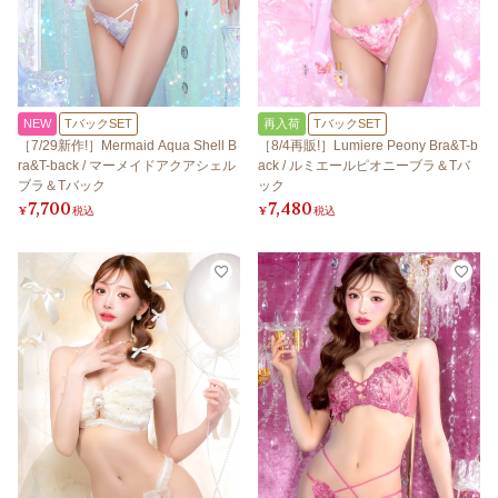
NEW
TバックSET
再入荷
TバックSET
［7/29新作!］Mermaid Aqua Shell B
［8/4再販!］Lumiere Peony Bra&T-b
ra&T-back / マーメイドアクアシェル
ack / ルミエールピオニーブラ＆Tバ
ブラ＆Tバック
ック
7,700
7,480
¥
税込
¥
税込