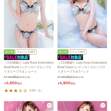
再入荷
フルバックSET
再入荷
TバックSET
［7/23再販!］Lady Rose Embroidery
［7/23再販!］Lady Rose Embroidery
Bra&Shorts / レディローズエンブロ
Bra&T-back / レディローズエンブロ
イダリーブラ＆ショーツ
イダリーブラ＆Tバック
¥
7,480
のところ
¥
7,480
のところ
6,800
6,800
¥
税込
¥
税込
3.00
（
1
）