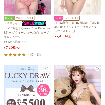
再入荷
フルバックSET
NEW
TバックSET
［7/22新作!］Shiny Ribbon Tulle Br
～G85サイズ
a&T-back / シャイニーリボンチュー
［5/18再販!］Queen Rose Bijou Bra
ルブラ＆Tバック
&Shorts/ クイーンローズビジューブ
7,480
¥
税込
ラ＆ショーツ
¥
8,470
のところ
7,200
¥
税込
4.85
（
13
）