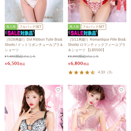
再入荷
フルバックSET
再入荷
フルバックSET
［5/28再販!］Dot Ribbon Tulle Bra&
［5/11再販!］Romantique Fille Bra&
Shorts / ドットリボンチュールブラ＆
Shorts/ ロマンティックフィーユブラ
ショーツ
＆ショーツ 【LB5500】
¥
7,480
のところ
¥
8,360
のところ
6,501
6,800
¥
税込
¥
税込
4.33
（
3
）