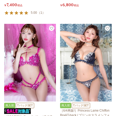
7,400
6,800
¥
税込
¥
税込
5.00
（
1
）
再入荷
TバックSET
再入荷
TバックSET
［6/4再販!］Princess Lame Chiffon
Bra&T-back / プリンセスラメシフォ