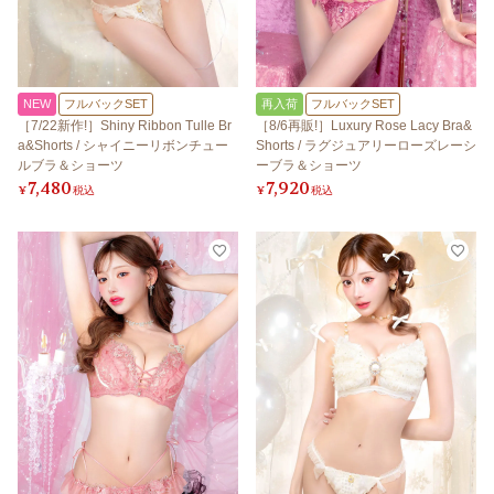
NEW
フルバックSET
再入荷
フルバックSET
［7/22新作!］Shiny Ribbon Tulle Br
［8/6再販!］Luxury Rose Lacy Bra&
a&Shorts / シャイニーリボンチュー
Shorts / ラグジュアリーローズレーシ
ルブラ＆ショーツ
ーブラ＆ショーツ
7,480
7,920
¥
税込
¥
税込