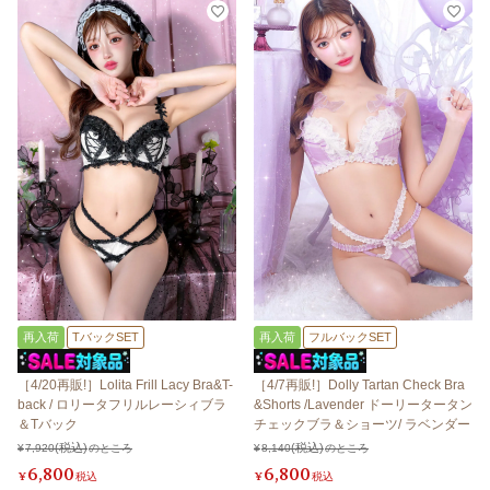
再入荷
TバックSET
再入荷
フルバックSET
［4/20再販!］Lolita Frill Lacy Bra&T-
［4/7再販!］Dolly Tartan Check Bra
back / ロリータフリルレーシィブラ
&Shorts /Lavender ドーリータータン
＆Tバック
チェックブラ＆ショーツ/ ラベンダー
¥
7,920
のところ
¥
8,140
のところ
6,800
6,800
¥
税込
¥
税込