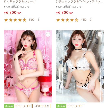
ロッサムブラ＆ショーツ
ンチェックブラ＆Tバック / ラベンダ
ー
¥
7,480
のところ
¥
8,140
のところ
6,800
6,800
¥
税込
¥
税込
5.00
（
3
）
4.50
（
2
）
再入荷
TバックSET
～G85サイズ
再入荷
TバックSET