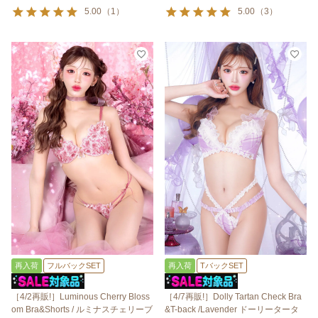
5.00
（
1
）
5.00
（
3
）
再入荷
フルバックSET
再入荷
TバックSET
［4/2再販!］Luminous Cherry Bloss
［4/7再販!］Dolly Tartan Check Bra
om Bra&Shorts / ルミナスチェリーブ
&T-back /Lavender ドーリータータ