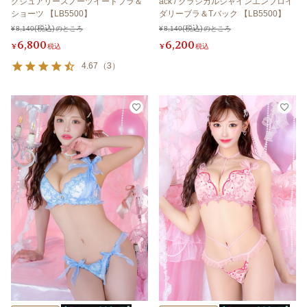
グジュアリースノーツイードブラ＆
ack / クラシカルシャインエンブロイ
ショーツ 【LB5500】
ダリーブラ＆Tバック 【LB5500】
¥
8,140
のところ
¥
8,140
のところ
6,800
6,200
¥
税込
¥
税込
4.67
（
3
）