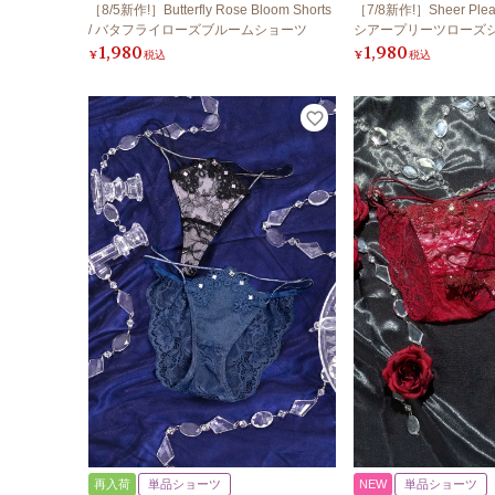
［8/5新作!］Butterfly Rose Bloom Shorts
［7/8新作!］Sheer Pleats
/ バタフライローズブルームショーツ
シアープリーツローズ
1,980
1,980
¥
税込
¥
税込
再入荷
単品ショーツ
NEW
単品ショーツ