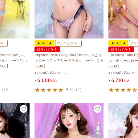
SET
★SALE★
フルバックSET
★SALE★
フル
残りわずか！
残りわずか！
&Shorts/Sax シャ
Papillon Rose Fairy Bra&Shorts / パピヨ
Classical Tulle 
＆ショーツ/サッ
ンローズフェアリーブラ＆ショーツ 【LB
カルチュールロー
500】
5500】
5500】
¥
7,920
のところ
¥
7,920
のとこ
6,600
6,710
¥
税込
¥
税込
（
14
）
4.75
（
4
）