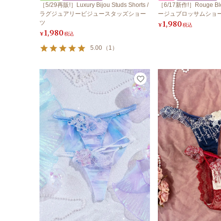
［5/29再販!］Luxury Bijou Studs Shorts /
［6/17新作!］Rouge Blos
ラグジュアリービジュースタッズショー
ージュブロッサムショ
1,980
ツ
¥
税込
1,980
¥
税込
5.00
（
1
）