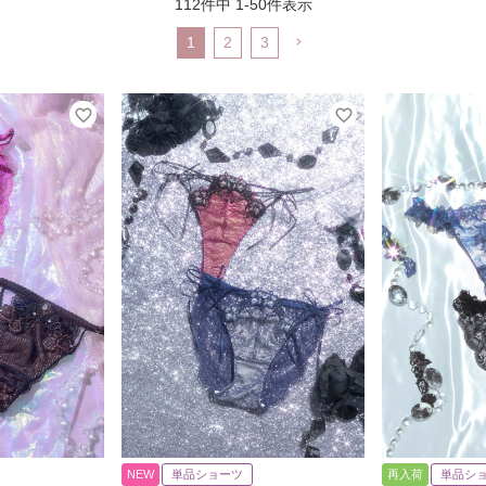
112
件中
1
-
50
件表示
1
2
3
NEW
単品ショーツ
再入荷
単品シ