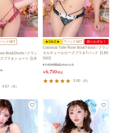
バックSET
★SALE★
TバックSET
残りわずか！
Classical Tulle Rose Bra&T-back / クラシ
カルチュールローズブラ＆Tバック【LB5
Rose Bra&Shorts / クラシ
500】
ズブラ＆ショーツ【LB
¥
7,920
のところ
ろ
6,710
¥
税込
5.00
（
6
）
4.67
（
6
）