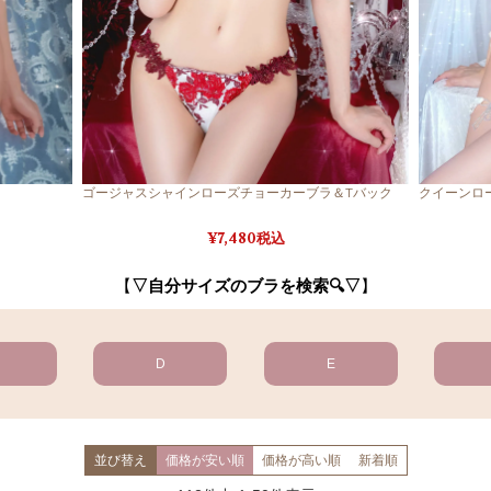
ゴージャスシャインローズチョーカーブラ＆Tバック
クイーンロ
7,480税込
【
▽自分サイズのブラを検索🔍▽
】
D
E
並び替え
価格が安い順
価格が高い順
新着順