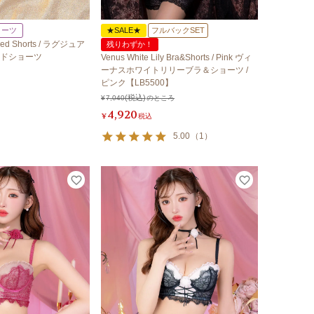
ョーツ
★SALE★
フルバックSET
eed Shorts / ラグジュア
残りわずか！
ドショーツ
Venus White Lily Bra&Shorts / Pink ヴィ
ーナスホワイトリリーブラ＆ショーツ /
ピンク【LB5500】
¥
7,040
のところ
4,920
¥
税込
5.00
（
1
）