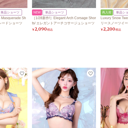
単品ショーツ
NEW
単品ショーツ
再入荷
単品シ
Masquerade Sh
［1/28新作!］Elegant Arch Corsage Shor
Luxury Snow Tw
カレードショーツ
ts/ エレガントアーチコサージュショーツ
リースノーツイー
2,090
2,200
¥
税込
¥
税込