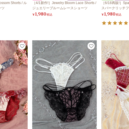
som Shorts / ル
［4/1新作!］Jewelry Bloom Lace Shorts /
［6/18再販!］Spark 
ーツ
ジュエリーブルームレースショーツ
スパークリッチフ
1,980
1,980
¥
税込
¥
税込