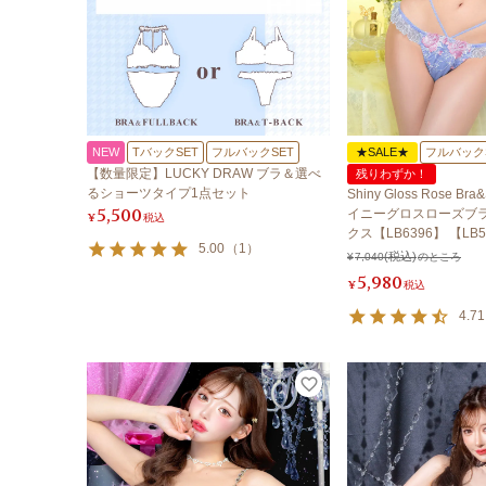
NEW
TバックSET
フルバックSET
★SALE★
フルバック
【数量限定】LUCKY DRAW ブラ＆選べ
残りわずか！
るショーツタイプ1点セット
Shiny Gloss Rose Bra
5,500
イニーグロスローズブラ
¥
税込
クス【LB6396】 【LB5
5.00
（
1
）
¥
7,040
のところ
5,980
¥
税込
4.71