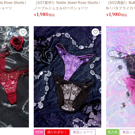
 Rose Shorts /
［5/27新作!］Noble Jewel Rose Shorts /
［6/22再販!］Butter
ショーツ
ノーブルジュエルローズショーツ
ts / バタフラ
1,980
1,980
¥
税込
¥
税込
NEW
残りわずか！
単品ショーツ
再入荷
単品シ