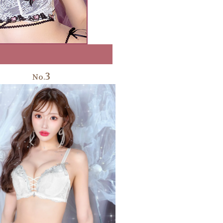
3
No.