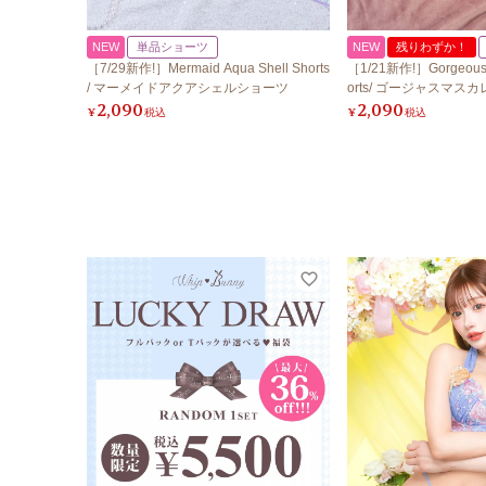
NEW
単品ショーツ
NEW
残りわずか！
［7/29新作!］Mermaid Aqua Shell Shorts
［1/21新作!］Gorgeous 
/ マーメイドアクアシェルショーツ
orts/ ゴージャスマス
2,090
2,090
¥
税込
¥
税込