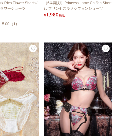
Rich Flower Shorts /
［6/4再販!］Princess Lame Chiffon Short
ラワーショーツ
s / プリンセスラメシフォンショーツ
1,980
¥
税込
5.00
（
1
）