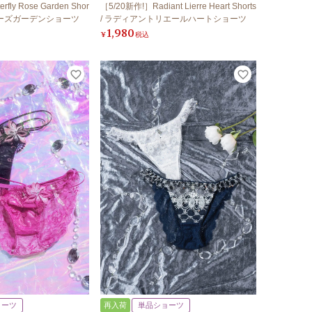
fly Rose Garden Shor
［5/20新作!］Radiant Lierre Heart Shorts
イローズガーデンショーツ
/ ラディアントリエールハートショーツ
1,980
¥
税込
ョーツ
再入荷
単品ショーツ