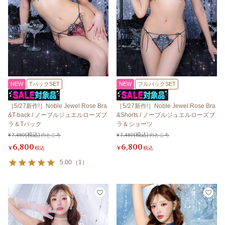
NEW
TバックSET
NEW
フルバックSET
［5/27新作!］Noble Jewel Rose Bra
［5/27新作!］Noble Jewel Rose Bra
&T-back / ノーブルジュエルローズブ
&Shorts / ノーブルジュエルローズブ
ラ＆Tバック
ラ＆ショーツ
¥
7,480
のところ
¥
7,480
のところ
6,800
6,800
¥
税込
¥
税込
5.00
（
1
）