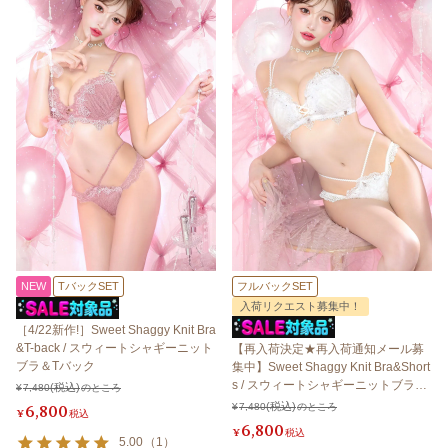
NEW
TバックSET
フルバックSET
入荷リクエスト募集中！
［4/22新作!］Sweet Shaggy Knit Bra
&T-back / スウィートシャギーニット
【再入荷決定★再入荷通知メール募
ブラ＆Tバック
集中】Sweet Shaggy Knit Bra&Short
s / スウィートシャギーニットブラ＆
¥
7,480
のところ
ショーツ
6,800
¥
7,480
のところ
¥
税込
6,800
¥
税込
5.00
（
1
）