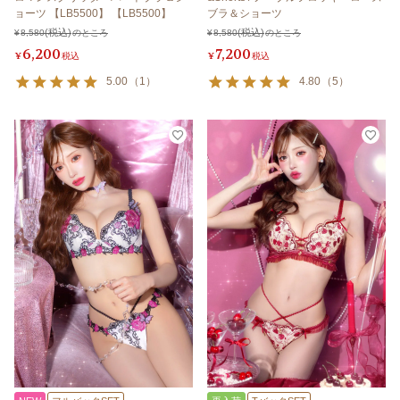
ョーツ 【LB5500】 【LB5500】
ブラ＆ショーツ
¥
8,580
のところ
¥
8,580
のところ
6,200
7,200
¥
税込
¥
税込
5.00
（
1
）
4.80
（
5
）