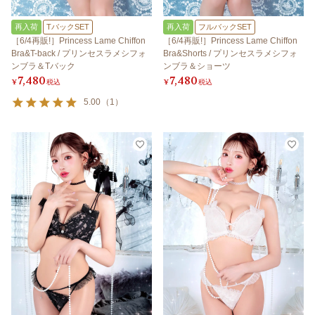
再入荷
TバックSET
再入荷
フルバックSET
［6/4再販!］Princess Lame Chiffon
［6/4再販!］Princess Lame Chiffon
Bra&T-back / プリンセスラメシフォ
Bra&Shorts / プリンセスラメシフォ
ンブラ＆Tバック
ンブラ＆ショーツ
7,480
7,480
¥
税込
¥
税込
5.00
（
1
）