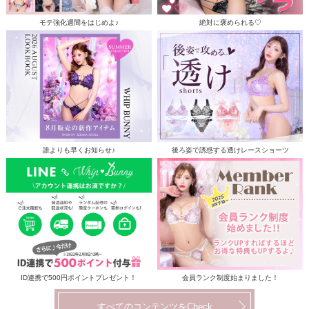
モテ強化週間をはじめよ♪
絶対に褒められる♡
誰よりも早くお知らせ♪
後ろ姿で誘惑する透けレースショーツ
ID連携で500円ポイントプレゼント！
会員ランク制度始まりました！
すべてのコンテンツをCheck