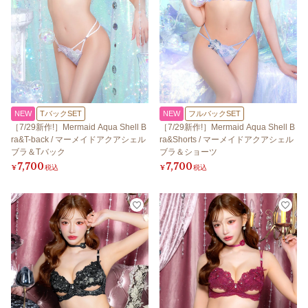
NEW
TバックSET
NEW
フルバックSET
［7/29新作!］Mermaid Aqua Shell B
［7/29新作!］Mermaid Aqua Shell B
ra&T-back / マーメイドアクアシェル
ra&Shorts / マーメイドアクアシェル
ブラ＆Tバック
ブラ＆ショーツ
7,700
7,700
¥
税込
¥
税込