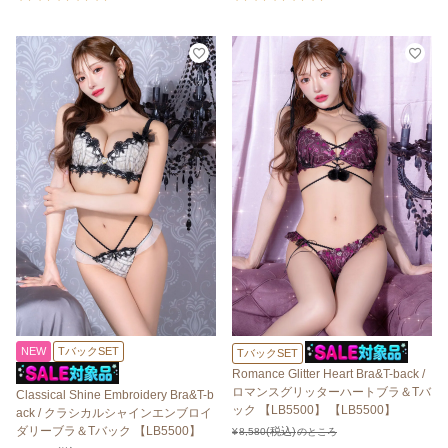
NEW
TバックSET
TバックSET
Romance Glitter Heart Bra&T-back /
ロマンスグリッターハートブラ＆Tバ
Classical Shine Embroidery Bra&T-b
ック 【LB5500】 【LB5500】
ack / クラシカルシャインエンブロイ
ダリーブラ＆Tバック 【LB5500】
¥
8,580
のところ