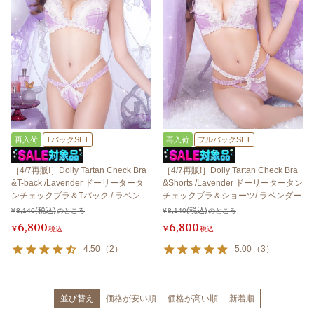
再入荷
TバックSET
再入荷
フルバックSET
［4/7再販!］Dolly Tartan Check Bra
［4/7再販!］Dolly Tartan Check Bra
&T-back /Lavender ドーリータータ
&Shorts /Lavender ドーリータータン
ンチェックブラ＆Tバック / ラベンダ
チェックブラ＆ショーツ/ ラベンダー
ー
¥
8,140
のところ
¥
8,140
のところ
6,800
6,800
¥
税込
¥
税込
4.50
（
2
）
5.00
（
3
）
並び替え
価格が安い順
価格が高い順
新着順