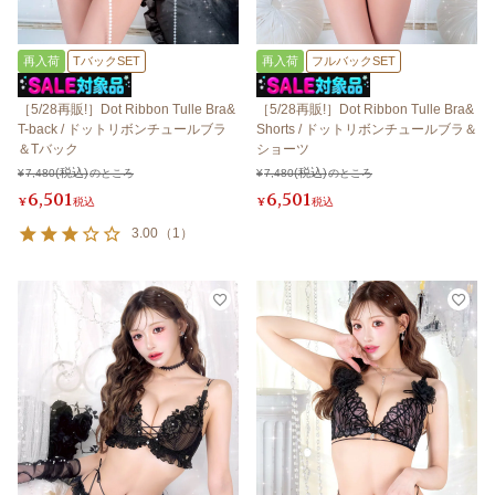
再入荷
TバックSET
再入荷
フルバックSET
［5/28再販!］Dot Ribbon Tulle Bra&
［5/28再販!］Dot Ribbon Tulle Bra&
T-back / ドットリボンチュールブラ
Shorts / ドットリボンチュールブラ＆
＆Tバック
ショーツ
¥
7,480
のところ
¥
7,480
のところ
6,501
6,501
¥
税込
¥
税込
3.00
（
1
）