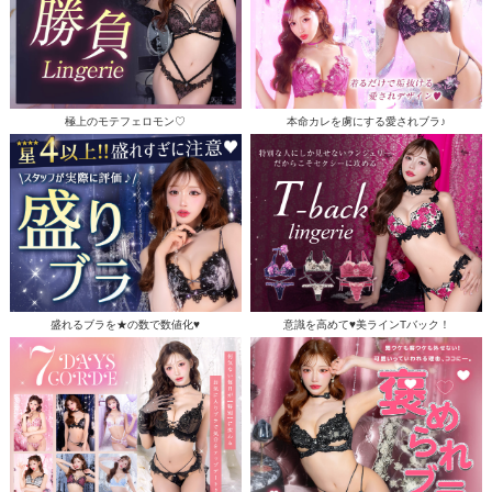
極上のモテフェロモン♡
本命カレを虜にする愛されブラ♪
盛れるブラを★の数で数値化♥
意識を高めて♥美ラインTバック！