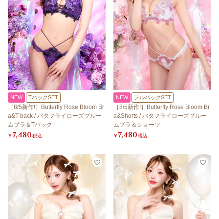
NEW
TバックSET
NEW
フルバックSET
［8/5新作!］Butterfly Rose Bloom Br
［8/5新作!］Butterfly Rose Bloom Br
a&T-back / バタフライローズブルー
a&Shorts / バタフライローズブルー
ムブラ＆Tバック
ムブラ＆ショーツ
7,480
7,480
¥
税込
¥
税込