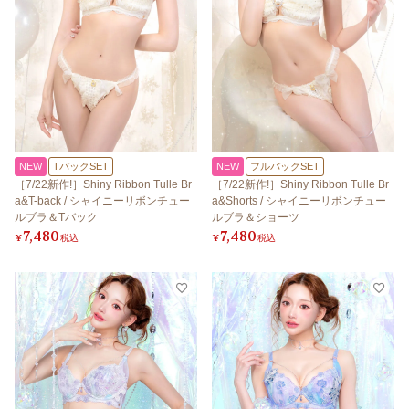
NEW
TバックSET
NEW
フルバックSET
［7/22新作!］Shiny Ribbon Tulle Br
［7/22新作!］Shiny Ribbon Tulle Br
a&T-back / シャイニーリボンチュー
a&Shorts / シャイニーリボンチュー
ルブラ＆Tバック
ルブラ＆ショーツ
7,480
7,480
¥
税込
¥
税込