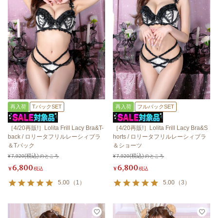
再入荷
TバックSET
再入荷
フルバックSET
［4/20再販!］Lolita Frill Lacy Bra&T-
［4/20再販!］Lolita Frill Lacy Bra&S
back / ロリータフリルレーシィブラ
horts / ロリータフリルレーシィブラ
＆Tバック
＆ショーツ
¥
7,920
のところ
¥
7,920
のところ
6,800
6,800
¥
税込
¥
税込
5.00
（
1
）
5.00
（
3
）