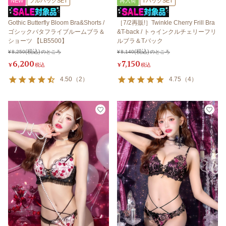
NEW
フルバックSET
再入荷
TバックSET
Gothic Butterfly Bloom Bra&Shorts /
［7/2再販!］Twinkle Cherry Frill Bra
ゴシックバタフライブルームブラ＆
&T-back / トゥインクルチェリーフリ
ショーツ 【LB5500】
ルブラ＆Tバック
¥
8,250
のところ
¥
8,140
のところ
6,200
7,150
¥
税込
¥
税込
4.50
（
2
）
4.75
（
4
）