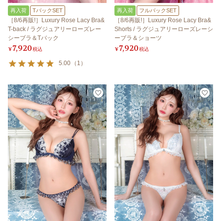
再入荷
TバックSET
再入荷
フルバックSET
［8/6再販!］Luxury Rose Lacy Bra&
［8/6再販!］Luxury Rose Lacy Bra&
T-back / ラグジュアリーローズレー
Shorts / ラグジュアリーローズレーシ
シーブラ＆Tバック
ーブラ＆ショーツ
7,920
7,920
¥
税込
¥
税込
5.00
（
1
）