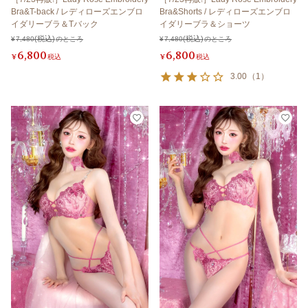
Bra&T-back / レディローズエンブロ
Bra&Shorts / レディローズエンブロ
イダリーブラ＆Tバック
イダリーブラ＆ショーツ
¥
7,480
のところ
¥
7,480
のところ
6,800
6,800
¥
税込
¥
税込
3.00
（
1
）