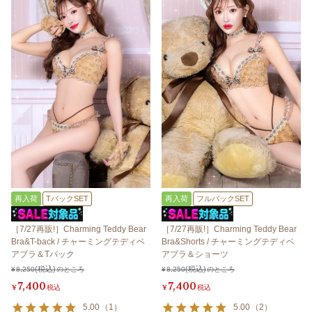
再入荷
TバックSET
再入荷
フルバックSET
［7/27再販!］Charming Teddy Bear
［7/27再販!］Charming Teddy Bear
Bra&T-back / チャーミングテディベ
Bra&Shorts / チャーミングテディベ
アブラ＆Tバック
アブラ＆ショーツ
¥
8,250
のところ
¥
8,250
のところ
7,400
7,400
¥
税込
¥
税込
5.00
（
1
）
5.00
（
2
）