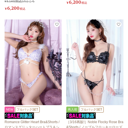
6,200
¥
8,140
のところ
¥
税込
6,200
¥
税込
NEW
フルバックSET
再入荷
フルバックSET
Romance Glitter Heart Bra&Shorts /
［3/16再販!］Noble Flocky Rose Bra
ロマンスグリッターハートブラ＆シ
&Shorts / ノーブルフロッキーローズ