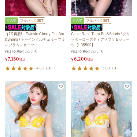
再入荷
フルバックSET
再入荷
フルバックSET
［7/2再販!］Twinkle Cherry Frill Bra
Glitter Rose Tiara Bra&Shorts / グリ
&Shorts / トゥインクルチェリーフリ
ッターローズティアラブラ＆ショー
ルブラ＆ショーツ
ツ【LB5500】
¥
8,140
のところ
¥
8,140
のところ
7,150
6,200
¥
税込
¥
税込
4.88
（
8
）
5.00
（
3
）