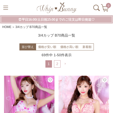
0
⏰平日16:00/土日祝15:00までのご注文は即日発送♡
HOME
3/4カップ B70商品一覧
3/4カップ B70商品一覧
並び替え
価格が安い順
価格が高い順
新着順
69
件中
1
-
50
件表示
1
2