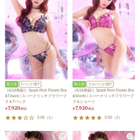
再入荷
TバックSET
再入荷
フルバックSET
［6/18再販!］Spark Rich Flower Bra
［6/18再販!］Spark Rich Flower Bra
&T-back / スパークリッチフラワーブ
&Shorts / スパークリッチフラワーブ
ラ＆Tバック
ラ＆ショーツ
7,920
7,920
¥
税込
¥
税込
3.00
（
1
）
5.00
（
2
）