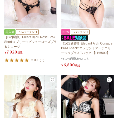
再入荷
フルバックSET
NEW
TバックSET
［6/2再販!］Pleats Bijou Rose Bra&
Shorts / プリーツビジューローズブラ
［1/28新作!］Elegant Arch Corsage
＆ショーツ
Bra&T-back/ エレガントアーチコサ
7,920
¥
税込
ージュブラ＆Tバック 【LB5500】
¥
8,140
のところ
5.00
（
1
）
6,800
¥
税込