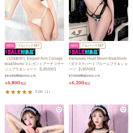
NEW
フルバックSET
NEW
フルバックSET
［1/28新作!］Elegant Arch Corsage
Damasuku Heart Bloom Bra&Shorts
Bra&Shorts/ エレガントアーチコサー
/ ダマスクハートブルームブラ＆ショ
ジュブラ＆ショーツ 【LB5500】
ーツ 【LB5500】
¥
8,140
のところ
¥
7,920
のところ
6,800
6,200
¥
税込
¥
税込
5.00
（
1
）