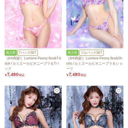
再入荷
TバックSET
再入荷
フルバックSET
［8/4再販!］Lumiere Peony Bra&T-b
［8/4再販!］Lumiere Peony Bra&Sh
ack / ルミエールピオニーブラ＆Tバ
orts / ルミエールピオニーブラ＆ショ
ック
ーツ
7,480
7,480
¥
税込
¥
税込