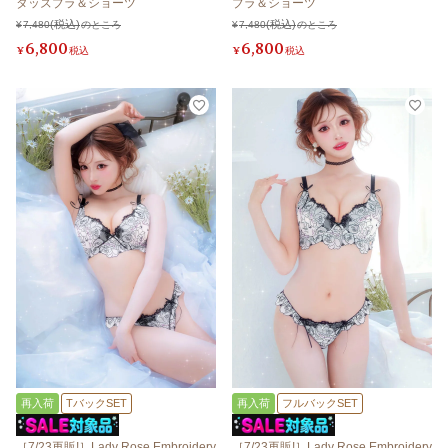
タッズブラ＆ショーツ
ブラ＆ショーツ
¥
7,480
のところ
¥
7,480
のところ
6,800
6,800
¥
税込
¥
税込
再入荷
TバックSET
再入荷
フルバックSET
［7/23再販!］Lady Rose Embroidery
［7/23再販!］Lady Rose Embroidery