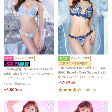
NEW
フルバックSET
再入荷
フルバックSET
入荷リクエスト募集中！
【再入荷決定★再入荷通知メール募
［5/20新作!］Radiant Lierre Heart B
集中】Butterfly Rose Garden Bra&S
ra&Shorts / ラディアントリエールハ
horts / バタフライローズガーデンブ
ートブラ＆ショーツ
7,920
ラ＆ショーツ
¥
税込
¥
7,480
のところ
6,800
4.00
（
1
）
¥
税込