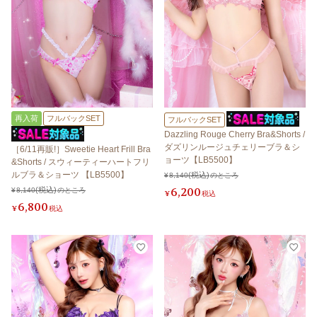
再入荷
フルバックSET
フルバックSET
Dazzling Rouge Cherry Bra&Shorts /
ダズリンルージュチェリーブラ＆シ
［6/11再販!］Sweetie Heart Frill Bra
ョーツ【LB5500】
&Shorts / スウィーティーハートフリ
ルブラ＆ショーツ 【LB5500】
¥
8,140
のところ
6,200
¥
8,140
のところ
¥
税込
6,800
¥
税込