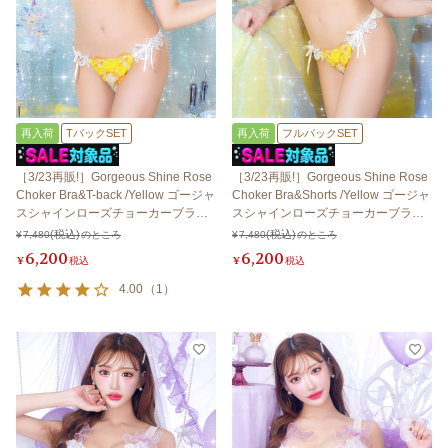
再入荷
TバックSET
再入荷
フルバックSET
［3/23再販!］Gorgeous Shine Rose
［3/23再販!］Gorgeous Shine Rose
Choker Bra&T-back /Yellow ゴージャ
Choker Bra&Shorts /Yellow ゴージャ
スシャインローズチョーカーブラ＆T
スシャインローズチョーカーブラ＆
バック / イエロー
ショーツ / イエロー
¥
7,480
のところ
¥
7,480
のところ
6,200
6,200
¥
税込
¥
税込
4.00
（
1
）