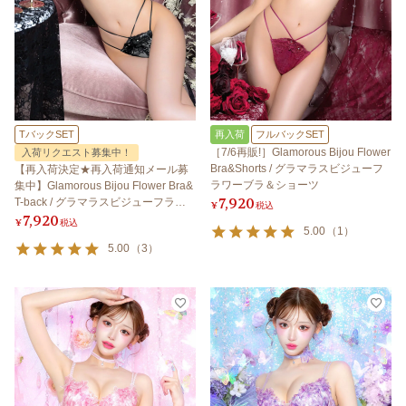
TバックSET
再入荷
フルバックSET
［7/6再販!］Glamorous Bijou Flower
入荷リクエスト募集中！
Bra&Shorts / グラマラスビジューフ
【再入荷決定★再入荷通知メール募
ラワーブラ＆ショーツ
集中】Glamorous Bijou Flower Bra&
7,920
T-back / グラマラスビジューフラワ
¥
税込
7,920
ーブラ＆Tバック
¥
税込
5.00
（
1
）
5.00
（
3
）