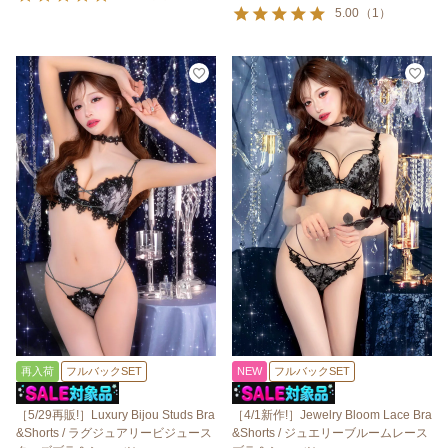
5.00
（
1
）
再入荷
フルバックSET
NEW
フルバックSET
［5/29再販!］Luxury Bijou Studs Bra
［4/1新作!］Jewelry Bloom Lace Bra
&Shorts / ラグジュアリービジュース
&Shorts / ジュエリーブルームレース