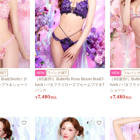
SET
NEW
TバックSET
NEW
フルバック
 Bra&Shorts / ダ
［8/5新作!］Butterfly Rose Bloom Bra&T-
［8/5新作!］Butter
ーブラ＆ショーツ
back / バタフライローズブルームブラ＆T
horts / バタ
バック
ショーツ
7,480
7,480
¥
税込
¥
税込