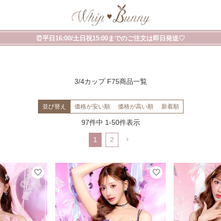
⏰平日16:00/土日祝15:00までのご注文は即日発送♡
3/4カップ F75商品一覧
並び替え
価格が安い順
価格が高い順
新着順
97
件中
1
-
50
件表示
1
2