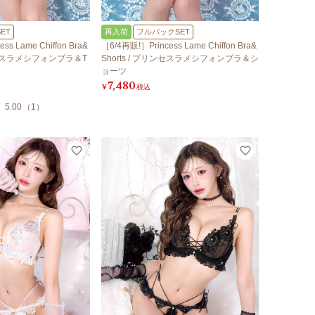
ET
再入荷
フルバックSET
ss Lame Chiffon Bra&
［6/4再販!］Princess Lame Chiffon Bra&
リンセスラメシフォンブラ＆T
Shorts / プリンセスラメシフォンブラ＆シ
ョーツ
7,480
¥
税込
5.00
（
1
）