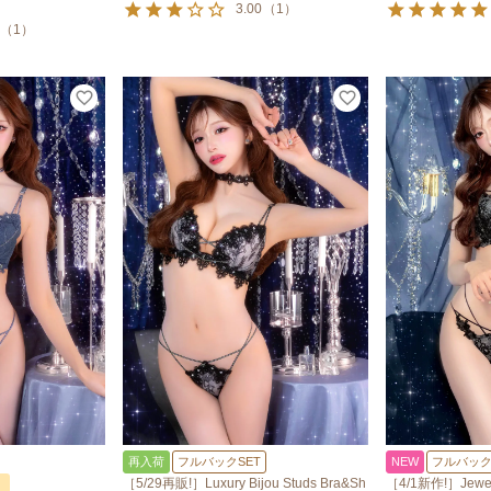
3.00
（
1
）
（
1
）
再入荷
フルバックSET
NEW
フルバック
［5/29再販!］Luxury Bijou Studs Bra&Sh
［4/1新作!］Jewelr
！