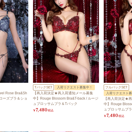
TバックSET
入荷リクエスト募集中！
フルバックSET
el Rose Bra&Sh
【再入荷決定★再入荷通知メール募集
入荷リクエスト募
エルローズブラ＆ショ
中】Rouge Blossom Bra&T-back / ルージ
【再入荷決定★再
ュブロッサムブラ＆Tバック
中】Rouge Bloss
7,480
ュブロッサムブラ
¥
税込
7,480
¥
税込