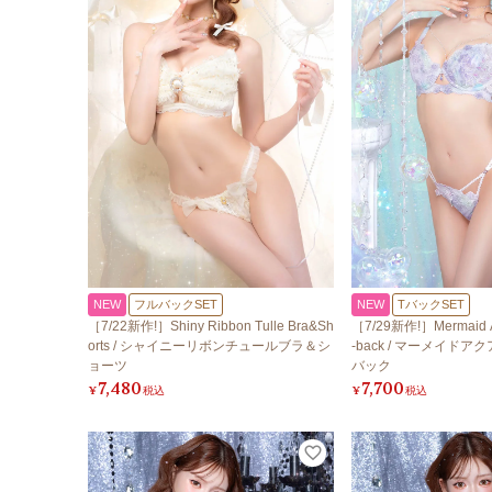
NEW
フルバックSET
NEW
TバックSET
［7/22新作!］Shiny Ribbon Tulle Bra&Sh
［7/29新作!］Mermaid A
orts / シャイニーリボンチュールブラ＆シ
-back / マーメイド
ョーツ
バック
7,480
7,700
¥
税込
¥
税込