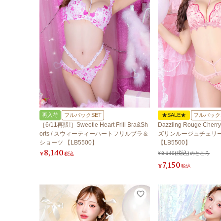
再入荷
フルバックSET
★SALE★
フルバック
［6/11再販!］Sweetie Heart Frill Bra&Sh
Dazzling Rouge Cherry
orts / スウィーティーハートフリルブラ＆
ズリンルージュチェリ
ショーツ 【LB5500】
【LB5500】
8,140
¥
税込
¥
8,140
のところ
7,150
¥
税込