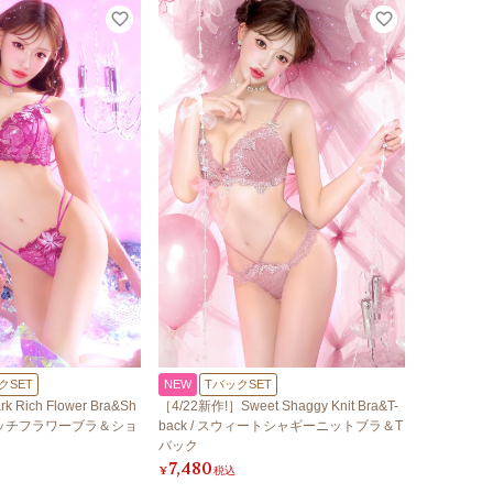
クSET
NEW
TバックSET
 Rich Flower Bra&Sh
［4/22新作!］Sweet Shaggy Knit Bra&T-
ークリッチフラワーブラ＆ショ
back / スウィートシャギーニットブラ＆T
バック
7,480
¥
税込