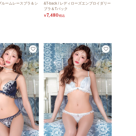
エリーブルームレースブラ＆シ
&T-back / レディローズエンブロイダリー
ブラ＆Tバック
7,480
¥
税込