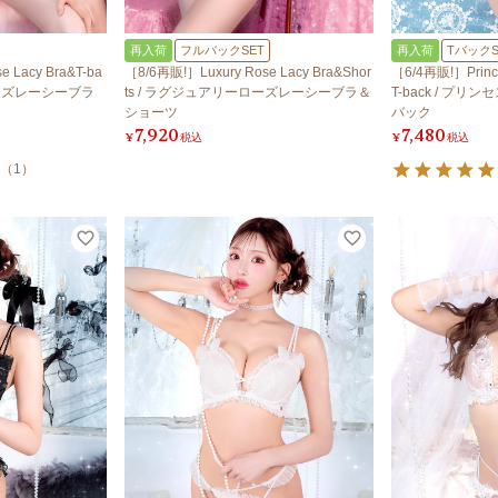
再入荷
フルバックSET
再入荷
TバックS
 Lacy Bra&T-ba
［8/6再販!］Luxury Rose Lacy Bra&Shor
［6/4再販!］Prince
ローズレーシーブラ
ts / ラグジュアリーローズレーシーブラ＆
T-back / プ
ショーツ
バック
7,920
7,480
¥
税込
¥
税込
（
1
）