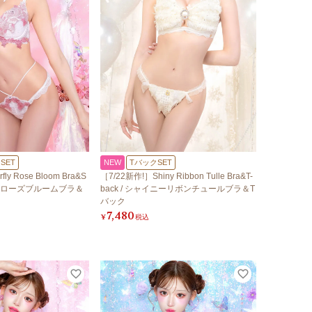
SET
NEW
TバックSET
fly Rose Bloom Bra&S
［7/22新作!］Shiny Ribbon Tulle Bra&T-
フライローズブルームブラ＆
back / シャイニーリボンチュールブラ＆T
バック
7,480
¥
税込