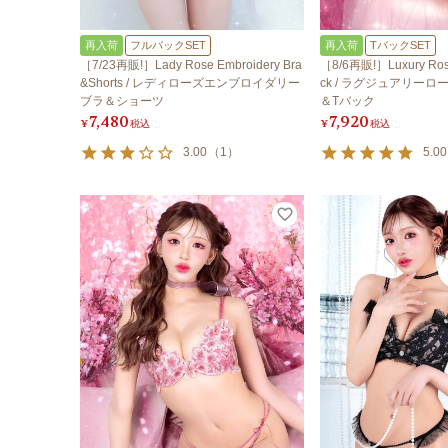
再入荷
フルバックSET
再入荷
TバックSET
［7/23再販!］Lady Rose Embroidery Bra
［8/6再販!］Luxury Rose
&Shorts / レディローズエンブロイダリー
ck / ラグジュアリー
ブラ＆ショーツ
＆Tバック
7,480
7,920
¥
税込
¥
税込
3.00
（
1
）
5.00