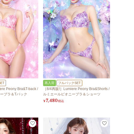
ET
再入荷
フルバックSET
e Peony Bra&T-back /
［8/4再販!］Lumiere Peony Bra&Shorts /
ーブラ＆Tバック
ルミエールピオニーブラ＆ショーツ
7,480
¥
税込