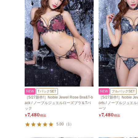
NEW
TバックSET
NEW
フルバックSET
［5/27新作!］Noble Jewel Rose Bra&T-b
［5/27新作!］Noble Jew
ack / ノーブルジュエルローズブラ＆Tバ
orts / ノーブルジュ
ック
ーツ
7,480
7,480
¥
税込
¥
税込
5.00
（
1
）