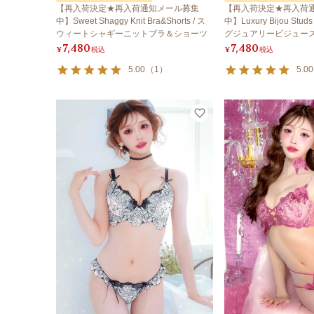
【再入荷決定★再入荷通知メール募集
【再入荷決定★再入荷
中】Sweet Shaggy Knit Bra&Shorts / ス
中】Luxury Bijou Studs 
ウィートシャギーニットブラ＆ショーツ
グジュアリービジュー
7,480
7,480
ック
¥
税込
¥
税込
5.00
（
1
）
5.00