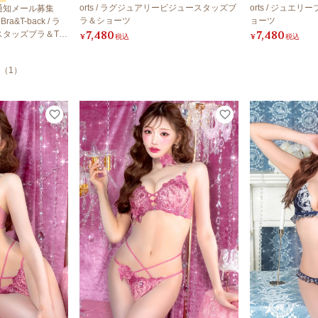
orts / ラグジュアリービジュースタッズブ
orts / ジュ
通知メール募集
ラ＆ショーツ
ョーツ
Bra&T-back / ラ
7,480
7,480
スタッズブラ＆Tバ
¥
税込
¥
税込
（
1
）