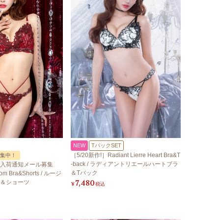
NEW
TバックSET
［5/20新作!］Radiant Lierre Heart Bra&T
集中！
-back / ラディアントリエールハートブラ
入荷通知メール募集
＆Tバック
om Bra&Shorts / ルージ
7,480
＆ショーツ
¥
税込