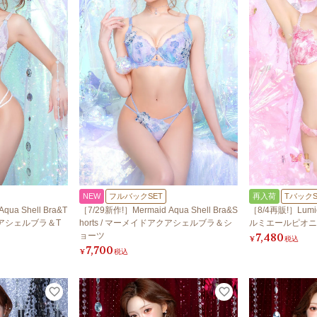
NEW
フルバックSET
再入荷
TバックS
qua Shell Bra&T
［7/29新作!］Mermaid Aqua Shell Bra&S
［8/4再販!］Lumier
アクアシェルブラ＆T
horts / マーメイドアクアシェルブラ＆シ
ルミエールピオニ
7,480
ョーツ
¥
税込
7,700
¥
税込