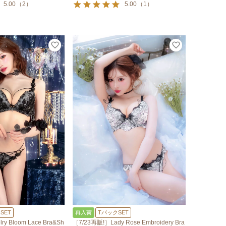
5.00
（
2
）
5.00
（
1
）
SET
再入荷
TバックSET
y Bloom Lace Bra&Sh
［7/23再販!］Lady Rose Embroidery Bra