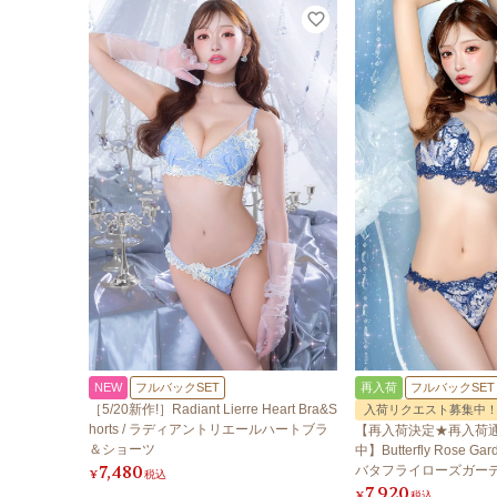
NEW
フルバックSET
再入荷
フルバックSET
［5/20新作!］Radiant Lierre Heart Bra&S
入荷リクエスト募集中
horts / ラディアントリエールハートブラ
【再入荷決定★再入荷
＆ショーツ
中】Butterfly Rose Gard
7,480
バタフライローズガー
¥
税込
7,920
ツ
¥
税込