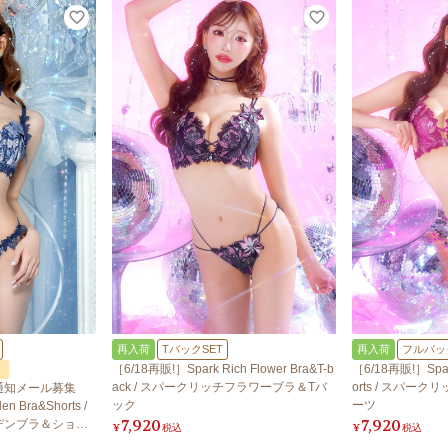
再入荷
TバックSET
再入荷
フルバッ
［6/18再販!］Spark Rich Flower Bra&T-b
［6/18再販!］Spark
！
ack / スパークリッチフラワーブラ＆Tバ
orts / スパ
通知メール募集
ック
ーツ
en Bra&Shorts /
7,920
7,920
デンブラ＆ショー
¥
税込
¥
税込