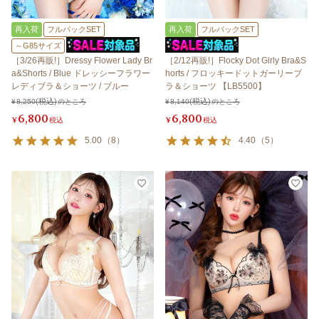
再入荷
フルバックSET
再入荷
フルバックSET
～G85サイズ
［3/26再販!］Dressy Flower Lady Br
［2/12再販!］Flocky Dot Girly Bra&S
a&Shorts / Blue ドレッシーフラワー
horts / フロッキードットガーリーブ
レディブラ＆ショーツ / ブルー
ラ＆ショーツ 【LB5500】
¥
8,250
のところ
¥
8,140
のところ
6,800
6,800
¥
税込
¥
税込
5.00
（
8
）
4.40
（
5
）