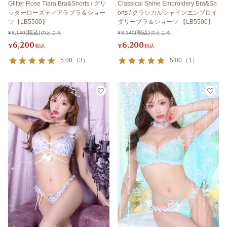
Glitter Rose Tiara Bra&Shorts / グリ
Classical Shine Embroidery Bra&Sh
ッターローズティアラブラ＆ショー
orts / クラシカルシャインエンブロイ
ツ【LB5500】
ダリーブラ＆ショーツ 【LB5500】
¥
8,140
のところ
¥
8,140
のところ
6,200
6,200
¥
税込
¥
税込
5.00
（
3
）
5.00
（
1
）