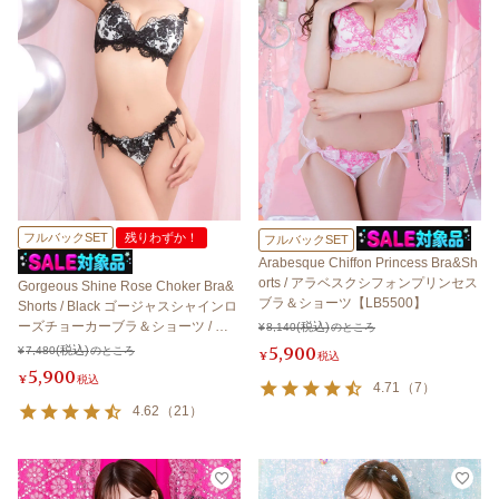
フルバックSET
残りわずか！
フルバックSET
Arabesque Chiffon Princess Bra&Sh
orts / アラベスクシフォンプリンセス
Gorgeous Shine Rose Choker Bra&
ブラ＆ショーツ【LB5500】
Shorts / Black ゴージャスシャインロ
ーズチョーカーブラ＆ショーツ / ブ
¥
8,140
のところ
ラック【LB5500】
5,900
¥
7,480
のところ
¥
税込
5,900
¥
税込
4.71
（
7
）
4.62
（
21
）