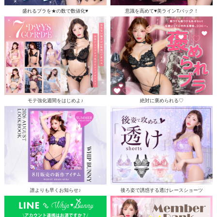
盛れるブラを★の数で数値化♥
意識を高めて♥美ラインTバック！
モテ強化週間をはじめよ♪
絶対に褒められる♡
誰よりも早くお知らせ♪
後ろ姿で誘惑する透けレースショーツ