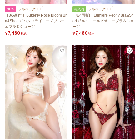
NEW
フルバックSET
再入荷
フルバックSET
［8/5新作!］Butterfly Rose Bloom Br
［8/4再販!］Lumiere Peony Bra&Sh
a&Shorts / バタフライローズブルー
orts / ルミエールピオニーブラ＆ショ
ムブラ＆ショーツ
ーツ
7,480
7,480
¥
税込
¥
税込