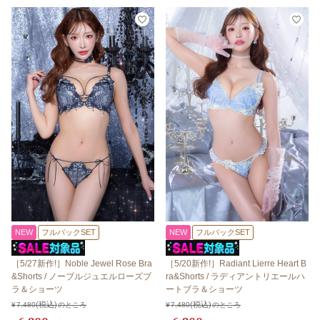
NEW
フルバックSET
NEW
フルバックSET
［5/27新作!］Noble Jewel Rose Bra
［5/20新作!］Radiant Lierre Heart B
&Shorts / ノーブルジュエルローズブ
ra&Shorts / ラディアントリエールハ
ラ＆ショーツ
ートブラ＆ショーツ
¥
7,480
のところ
¥
7,480
のところ