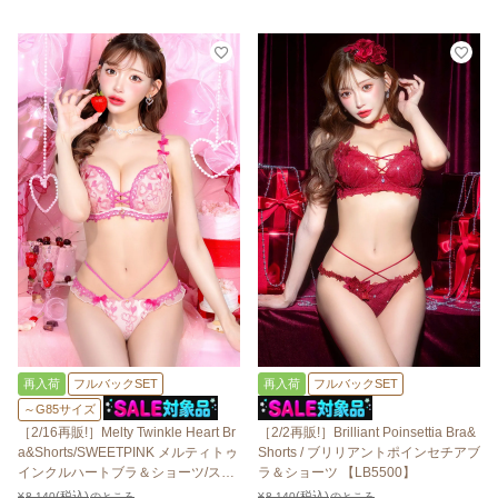
再入荷
フルバックSET
再入荷
フルバックSET
～G85サイズ
［2/16再販!］Melty Twinkle Heart Br
［2/2再販!］Brilliant Poinsettia Bra&
a&Shorts/SWEETPINK メルティトゥ
Shorts / ブリリアントポインセチアブ
インクルハートブラ＆ショーツ/スイ
ラ＆ショーツ 【LB5500】
ートピンク 【LB5500】
¥
8,140
のところ
¥
8,140
のところ