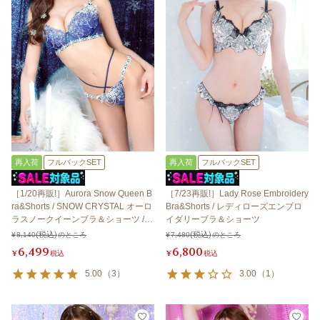
再入荷
フルバックSET
再入荷
フルバックSET
［1/20再販!］Aurora Snow Queen B
［7/23再販!］Lady Rose Embroidery
ra&Shorts / SNOW CRYSTAL オーロ
Bra&Shorts / レディローズエンブロ
ラスノークイーンブラ＆ショーツ /
イダリーブラ＆ショーツ
スノークリスタル 【LB5500】
¥
8,140
のところ
¥
7,480
のところ
6,499
6,800
¥
税込
¥
税込
5.00
（
3
）
3.00
（
1
）