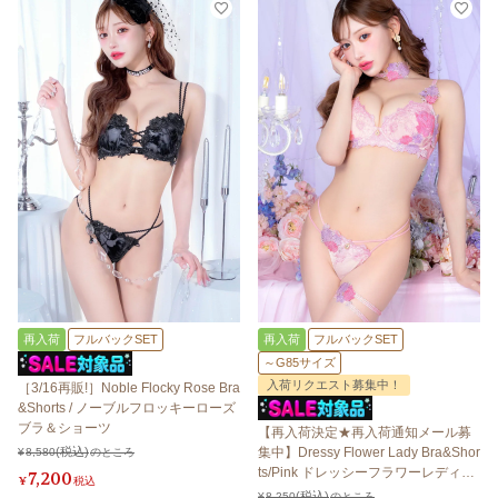
再入荷
フルバックSET
再入荷
フルバックSET
～G85サイズ
入荷リクエスト募集中！
［3/16再販!］Noble Flocky Rose Bra
&Shorts / ノーブルフロッキーローズ
ブラ＆ショーツ
【再入荷決定★再入荷通知メール募
集中】Dressy Flower Lady Bra&Shor
¥
8,580
のところ
ts/Pink ドレッシーフラワーレディブ
7,200
¥
税込
ラ＆ショーツ /ピンク
¥
8,250
のところ