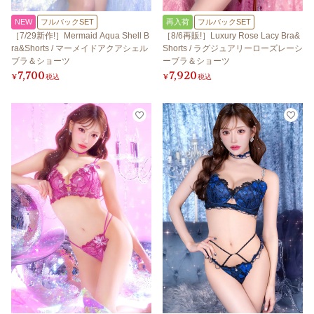
NEW
フルバックSET
再入荷
フルバックSET
［7/29新作!］Mermaid Aqua Shell B
［8/6再販!］Luxury Rose Lacy Bra&
ra&Shorts / マーメイドアクアシェル
Shorts / ラグジュアリーローズレーシ
ブラ＆ショーツ
ーブラ＆ショーツ
7,700
7,920
¥
税込
¥
税込