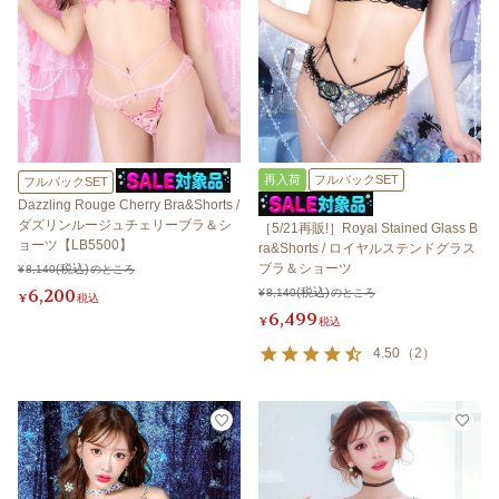
再入荷
フルバックSET
フルバックSET
Dazzling Rouge Cherry Bra&Shorts /
ダズリンルージュチェリーブラ＆シ
［5/21再販!］Royal Stained Glass B
ョーツ【LB5500】
ra&Shorts / ロイヤルステンドグラス
ブラ＆ショーツ
¥
8,140
のところ
6,200
¥
8,140
のところ
¥
税込
6,499
¥
税込
4.50
（
2
）