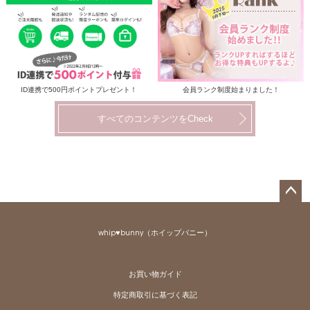
ID連携で500円ポイントプレゼント！
会員ランク制度始まりました！
すべてのコンテンツをCheck
ペー
ジト
whip♥bunny（ホイップバニー）
ップ
へ
お買い物ガイド
特定商取引に基づく表記