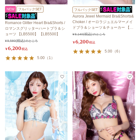
NEW
フルバックSET
フルバックSET
Aurora Jewel Mermaid Bra&Shorts&
Choker / オーロラジュエルマーメイ
Romance Glitter Heart Bra&Shorts /
ドブラ＆ショーツ＆チョーカー 【LB
ロマンスグリッターハートブラ＆シ
5500】
ョーツ 【LB5500】 【LB5500】
¥
8,140
のところ
6,200
¥
8,580
のところ
¥
税込
6,200
¥
税込
5.00
（
6
）
5.00
（
1
）