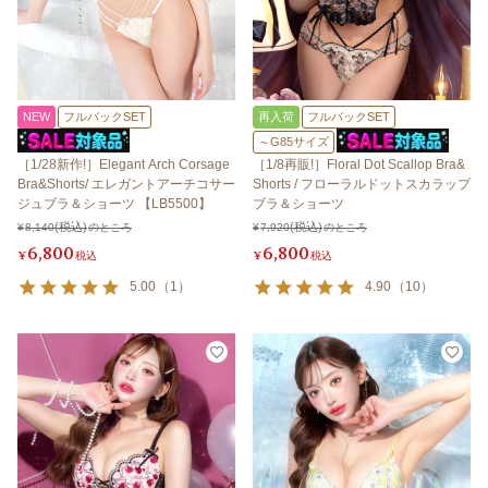
NEW
フルバックSET
再入荷
フルバックSET
～G85サイズ
［1/28新作!］Elegant Arch Corsage
［1/8再販!］Floral Dot Scallop Bra&
Bra&Shorts/ エレガントアーチコサー
Shorts / フローラルドットスカラップ
ジュブラ＆ショーツ 【LB5500】
ブラ＆ショーツ
¥
8,140
のところ
¥
7,920
のところ
6,800
6,800
¥
税込
¥
税込
5.00
（
1
）
4.90
（
10
）