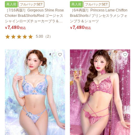
再入荷
フルバックSET
再入荷
フルバックSET
［7/16再販!］Gorgeous Shine Rose
［6/4再販!］Princess Lame Chiffon
Choker Bra&Shorts/Red ゴージャス
Bra&Shorts / プリンセスラメシフォ
シャインローズチョーカーブラ＆シ
ンブラ＆ショーツ
7,480
7,480
ョーツ/レッド
¥
税込
¥
税込
5.00
（
2
）