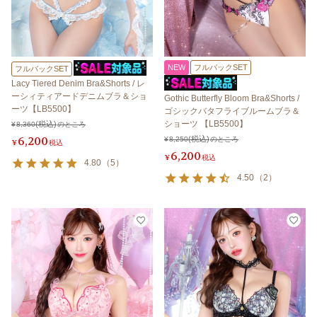
NEW
フルバックSET
フルバックSET
Lacy Tiered Denim Bra&Shorts / レ
ーシィティアードデニムブラ＆ショ
Gothic Butterfly Bloom Bra&Shorts /
ーツ【LB5500】
ゴシックバタフライブルームブラ＆
ショーツ 【LB5500】
¥
8,360
のところ
6,200
¥
8,250
のところ
¥
税込
6,200
¥
税込
4.80
（
5
）
4.50
（
2
）