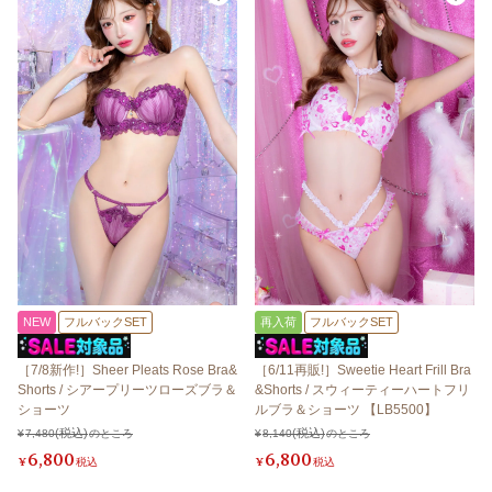
NEW
フルバックSET
再入荷
フルバックSET
［7/8新作!］Sheer Pleats Rose Bra&
［6/11再販!］Sweetie Heart Frill Bra
Shorts / シアープリーツローズブラ＆
&Shorts / スウィーティーハートフリ
ショーツ
ルブラ＆ショーツ 【LB5500】
¥
7,480
のところ
¥
8,140
のところ
6,800
6,800
¥
税込
¥
税込