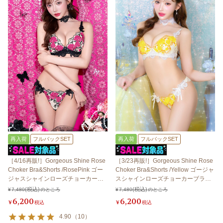
再入荷
フルバックSET
再入荷
フルバックSET
［4/16再販!］Gorgeous Shine Rose
［3/23再販!］Gorgeous Shine Rose
Choker Bra&Shorts /RosePink ゴー
Choker Bra&Shorts /Yellow ゴージャ
ジャスシャインローズチョーカーブ
スシャインローズチョーカーブラ＆
ラ＆ショーツ / ローズピンク
ショーツ / イエロー
¥
7,480
のところ
¥
7,480
のところ
6,200
6,200
¥
税込
¥
税込
4.90
（
10
）