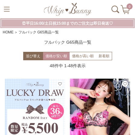
0
⏰平日16:00/土日祝15:00までのご注文は即日発送♡
HOME
フルバック G65商品一覧
フルバック G65商品一覧
並び替え
価格が安い順
価格が高い順
新着順
48
件中
1
-
48
件表示