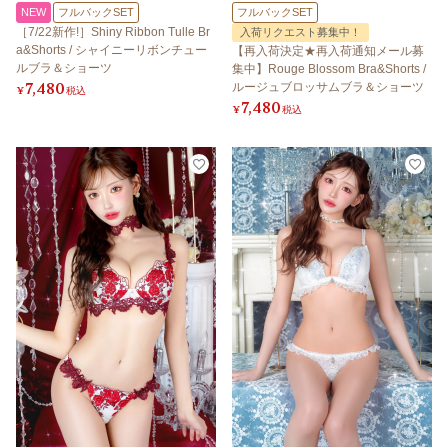
NEW
フルバックSET
フルバックSET
［7/22新作!］Shiny Ribbon Tulle Br
入荷リクエスト募集中！
a&Shorts / シャイニーリボンチュー
【再入荷決定★再入荷通知メール募
ルブラ＆ショーツ
集中】Rouge Blossom Bra&Shorts /
7,480
ルージュブロッサムブラ＆ショーツ
¥
税込
7,480
¥
税込