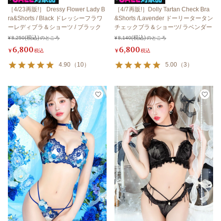
［4/23再販!］ Dressy Flower Lady B
［4/7再販!］Dolly Tartan Check Bra
ra&Shorts / Black ドレッシーフラワ
&Shorts /Lavender ドーリータータン
ーレディブラ＆ショーツ / ブラック
チェックブラ＆ショーツ/ ラベンダー
¥
8,250
のところ
¥
8,140
のところ
6,800
6,800
¥
税込
¥
税込
4.90
（
10
）
5.00
（
3
）