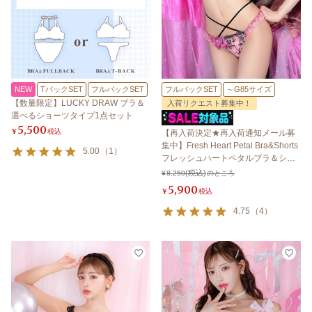
NEW
TバックSET
フルバックSET
フルバックSET
～G85サイズ
【数量限定】LUCKY DRAW ブラ＆
入荷リクエスト募集中！
選べるショーツタイプ1点セット
5,500
¥
税込
【再入荷決定★再入荷通知メール募
集中】Fresh Heart Petal Bra&Shorts
5.00
（
1
）
フレッシュハートペタルブラ＆ショ
ーツ 【LB5500】
¥
8,250
のところ
5,900
¥
税込
4.75
（
4
）