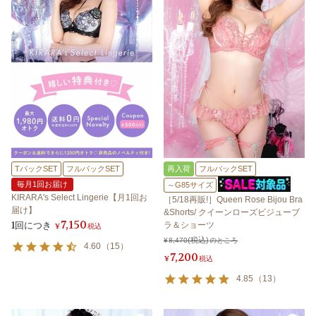
TバックSET
フルバックSET
再入荷
フルバックSET
毎月1回お届け
～G85サイズ
KIRARA's Select Lingerie【月1回お
［5/18再販!］Queen Rose Bijou Bra
届け】
&Shorts/ クイーンローズビジューブ
7,150
1回につき
ラ＆ショーツ
¥
税込
¥
8,470
のところ
4.60
（
15
）
7,200
¥
税込
4.85
（
13
）