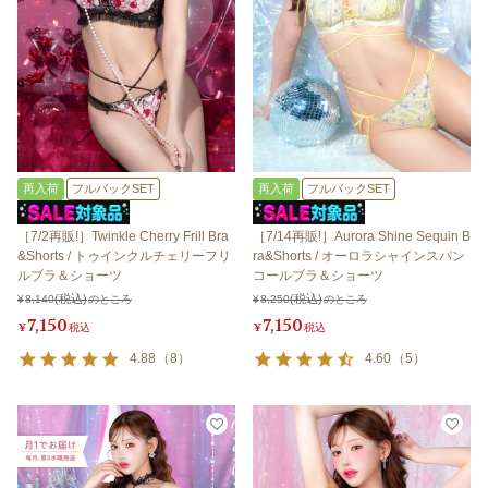
再入荷
フルバックSET
再入荷
フルバックSET
［7/2再販!］Twinkle Cherry Frill Bra
［7/14再販!］Aurora Shine Sequin B
&Shorts / トゥインクルチェリーフリ
ra&Shorts / オーロラシャインスパン
ルブラ＆ショーツ
コールブラ＆ショーツ
¥
8,140
のところ
¥
8,250
のところ
7,150
7,150
¥
税込
¥
税込
4.88
（
8
）
4.60
（
5
）