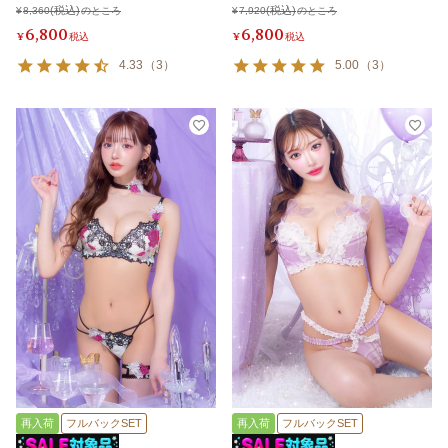
¥
8,360
のところ
¥
7,920
のところ
6,800
6,800
¥
税込
¥
税込
4.33
（
3
）
5.00
（
3
）
再入荷
フルバックSET
再入荷
フルバックSET