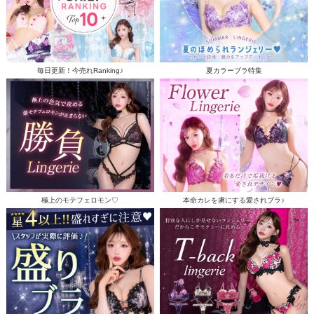
毎日更新！今売れRanking♪
夏カラーブラ特集
極上のモテフェロモン♡
本命カレを虜にする愛されブラ♪