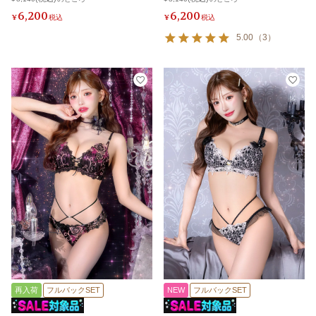
6,200
6,200
¥
税込
¥
税込
5.00
（
3
）
再入荷
フルバックSET
NEW
フルバックSET