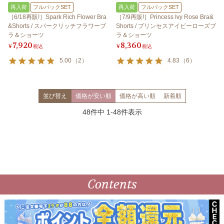
再入荷
フルバックSET
再入荷
フルバックSET
［6/18再販!］Spark Rich Flower Bra
［7/9再販!］Princess Ivy Rose Bra&
&Shorts / スパークリッチフラワーブ
Shorts / プリンセスアイビーローズブ
ラ＆ショーツ
ラ＆ショーツ
7,920
8,360
¥
税込
¥
税込
5.00
（
2
）
4.83
（
6
）
並び替え
価格が安い順
価格が高い順
新着順
48
件中
1
-
48
件表示
Contents