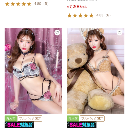
4.80
（
5
）
7,200
¥
税込
4.83
（
6
）
再入荷
フルバックSET
再入荷
フルバックSET