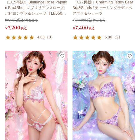
［1/15再販!］Brilliance Rose Papillo
［7/27再販!］Charming Teddy Bear
n Bra&Shorts / ブリリアンスローズ
Bra&Shorts / チャーミングテディベ
パピヨンブラ＆ショーツ 【LB550
アブラ＆ショーツ
0】
¥
8,140
のところ
¥
8,250
のところ
7,200
7,400
¥
税込
¥
税込
4.88
（
8
）
5.00
（
2
）