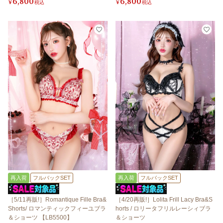
6,800
6,800
¥
税込
¥
税込
再入荷
フルバックSET
再入荷
フルバックSET
［5/11再販!］Romantique Fille Bra&
［4/20再販!］Lolita Frill Lacy Bra&S
Shorts/ ロマンティックフィーユブラ
horts / ロリータフリルレーシィブラ
＆ショーツ 【LB5500】
＆ショーツ