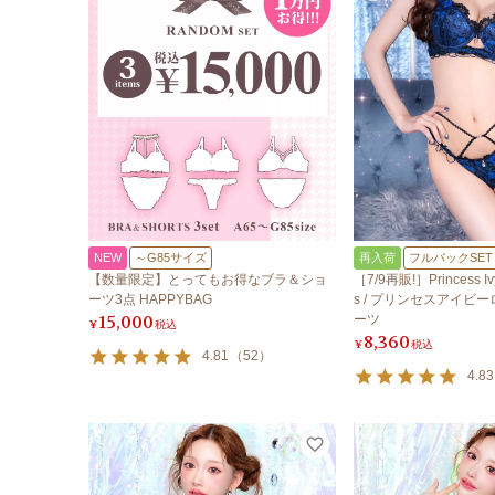
NEW
～G85サイズ
再入荷
フルバックSET
【数量限定】とってもお得なブラ＆ショ
［7/9再販!］Princess Ivy
ーツ3点 HAPPYBAG
s / プリンセスアイビ
15,000
ーツ
¥
税込
8,360
¥
税込
4.81
（
52
）
4.83