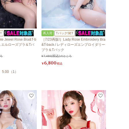
T
再入荷
TバックSET
 Jewel Rose Bra&T-b
［7/23再販!］Lady Rose Embroidery Bra
ルジュエルローズブラ＆Tバ
&T-back / レディローズエンブロイダリー
ブラ＆Tバック
ろ
¥
7,480
のところ
6,800
¥
税込
5.00
（
1
）