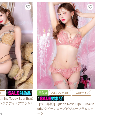
再入荷
フルバックSET
～G85サイズ
ET
ing Teddy Bear Bra&
ャーミングテディベアブラ＆T
［5/18再販!］Queen Rose Bijou Bra&Sh
orts/ クイーンローズビジューブラ＆ショ
ーツ
ろ