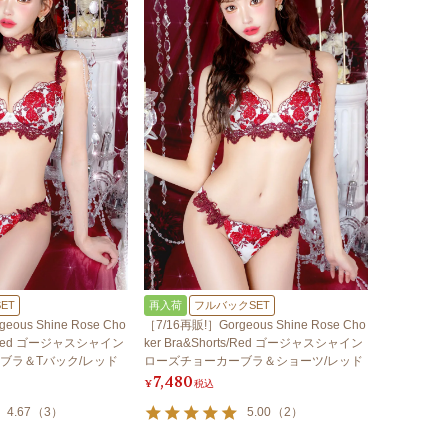
ET
再入荷
フルバックSET
eous Shine Rose Cho
［7/16再販!］Gorgeous Shine Rose Cho
ck/Red ゴージャスシャイン
ker Bra&Shorts/Red ゴージャスシャイン
ブラ＆Tバック/レッド
ローズチョーカーブラ＆ショーツ/レッド
7,480
¥
税込
4.67
（
3
）
5.00
（
2
）