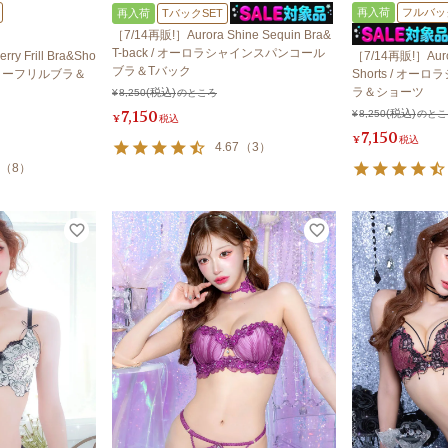
再入荷
フルバッ
再入荷
TバックSET
［7/14再販!］Aurora Shine Sequin Bra&
T-back / オーロラシャインスパンコール
ry Frill Bra&Sho
［7/14再販!］Auror
ブラ＆Tバック
ェリーフリルブラ＆
Shorts / オ
ラ＆ショーツ
¥
8,250
のところ
7,150
¥
8,250
のとこ
¥
税込
7,150
¥
税込
4.67
（
3
）
（
8
）