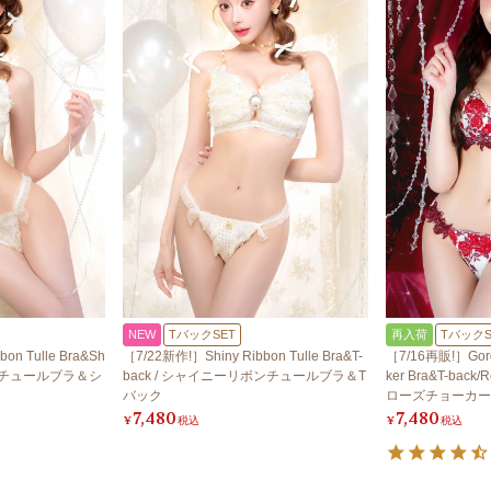
NEW
TバックSET
再入荷
TバックS
on Tulle Bra&Sh
［7/22新作!］Shiny Ribbon Tulle Bra&T-
［7/16再販!］Gorg
ボンチュールブラ＆シ
back / シャイニーリボンチュールブラ＆T
ker Bra&T-ba
バック
ローズチョーカー
7,480
7,480
¥
税込
¥
税込