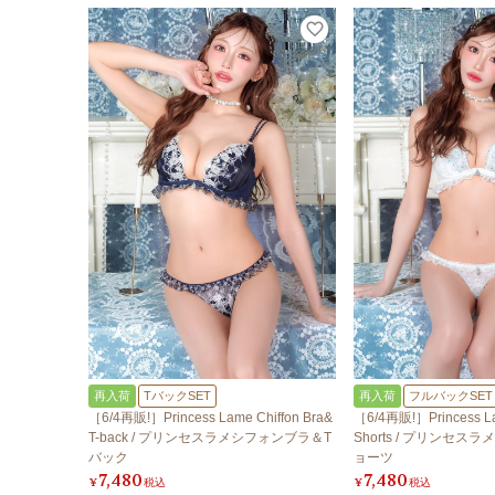
再入荷
TバックSET
再入荷
フルバックSET
［6/4再販!］Princess Lame Chiffon Bra&
［6/4再販!］Princess La
T-back / プリンセスラメシフォンブラ＆T
Shorts / プリンセ
バック
ョーツ
7,480
7,480
¥
税込
¥
税込