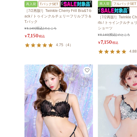
再入荷
フルバックSET
再入荷
TバックSET
［7/2再販!］Twinkle Cherry Frill Bra&T-b
ack / トゥインクルチェリーフリルブラ＆
［7/2再販!］Twinkle Cher
Tバック
rts / トゥインクルチ
ショーツ
¥
8,140
のところ
7,150
¥
8,140
のところ
¥
税込
7,150
¥
税込
4.75
（
4
）
4.88