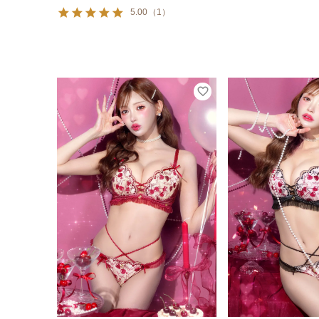
5.00
（
1
）