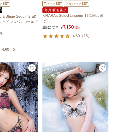
クSET
TバックSET
フルバックSET
毎月1回お届け
KIRARA's Select Lingerie【月1回お届
a Shine Sequin Bra&
け】
ーロラシャインスパンコールブ
7,150
1回につき
¥
税込
ろ
4.60
（
15
）
4.60
（
5
）