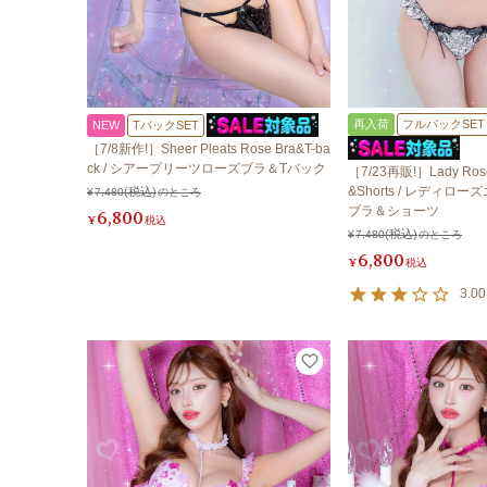
再入荷
フルバックSET
NEW
TバックSET
［7/8新作!］Sheer Pleats Rose Bra&T-ba
ck / シアープリーツローズブラ＆Tバック
［7/23再販!］Lady Rose 
&Shorts / レディ
¥
7,480
のところ
ブラ＆ショーツ
6,800
¥
税込
¥
7,480
のところ
6,800
¥
税込
3.00