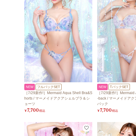
NEW
フルバックSET
NEW
TバックSET
［7/29新作!］Mermaid Aqua Shell Bra&S
［7/29新作!］Mermaid A
horts / マーメイドアクアシェルブラ＆シ
-back / マーメイド
ョーツ
バック
7,700
7,700
¥
税込
¥
税込