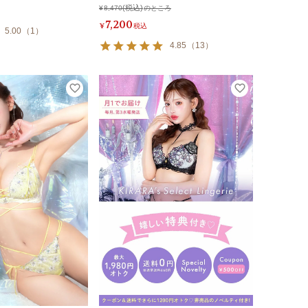
¥
8,470
のところ
7,200
¥
税込
5.00
（
1
）
4.85
（
13
）