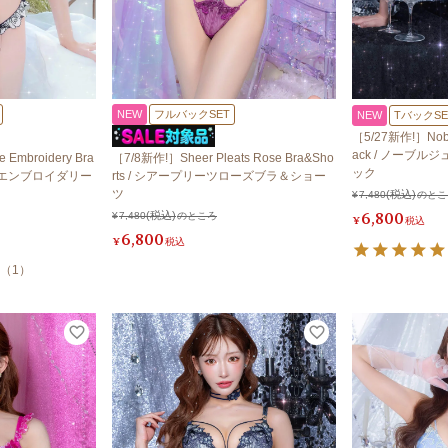
NEW
フルバックSET
NEW
TバックSE
［5/27新作!］Noble
ack / ノーブ
Embroidery Bra
［7/8新作!］Sheer Pleats Rose Bra&Sho
ック
ローズエンブロイダリー
rts / シアープリーツローズブラ＆ショー
ツ
¥
7,480
のとこ
6,800
¥
7,480
のところ
¥
税込
6,800
¥
税込
（
1
）