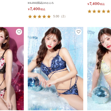
7,400
¥
8,250
のところ
¥
税込
7,400
¥
税込
5.00
（
2
）