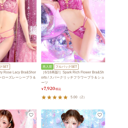
クSET
再入荷
フルバックSET
 Rose Lacy Bra&Shor
［6/18再販!］Spark Rich Flower Bra&Sh
アリーローズレーシーブラ＆
orts / スパークリッチフラワーブラ＆ショ
ーツ
7,920
¥
税込
5.00
（
2
）