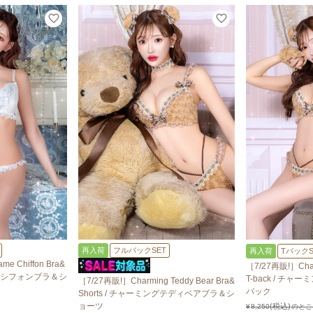
再入荷
フルバックSET
再入荷
TバックS
me Chiffon Bra&
［7/27再販!］Charm
スラメシフォンブラ＆シ
T-back / チ
［7/27再販!］Charming Teddy Bear Bra&
バック
Shorts / チャーミングテディベアブラ＆シ
ョーツ
¥
8,250
のとこ