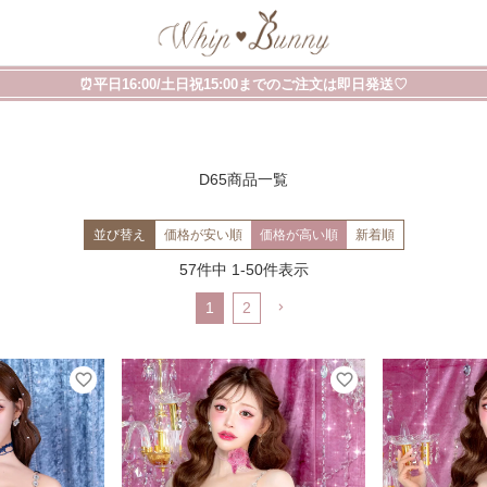
⏰平日16:00/土日祝15:00までのご注文は即日発送♡
D65商品一覧
並び替え
価格が安い順
価格が高い順
新着順
57
件中
1
-
50
件表示
1
2