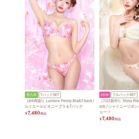
再入荷
TバックSET
NEW
フルバックSET
［8/4再販!］Lumiere Peony Bra&T-back /
［7/22新作!］Shiny Ribb
ルミエールピオニーブラ＆Tバック
orts / シャイニーリ
7,480
ョーツ
¥
税込
7,480
¥
税込