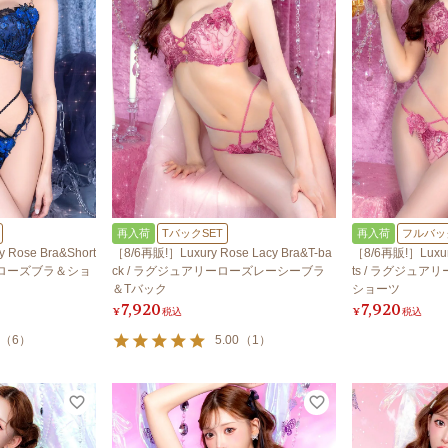
再入荷
TバックSET
再入荷
フルバッ
 Rose Bra&Short
［8/6再販!］Luxury Rose Lacy Bra&T-ba
［8/6再販!］Luxury
ーローズブラ＆ショ
ck / ラグジュアリーローズレーシーブラ
ts / ラグジュ
＆Tバック
ショーツ
7,920
7,920
¥
税込
¥
税込
（
6
）
5.00
（
1
）