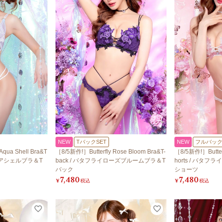
NEW
TバックSET
NEW
フルバック
qua Shell Bra&T
［8/5新作!］Butterfly Rose Bloom Bra&T-
［8/5新作!］Butter
アクアシェルブラ＆T
back / バタフライローズブルームブラ＆T
horts / バタ
バック
ショーツ
7,480
7,480
¥
税込
¥
税込