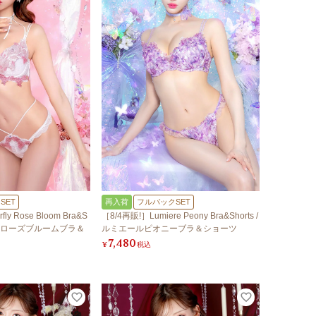
SET
再入荷
フルバックSET
fly Rose Bloom Bra&S
［8/4再販!］Lumiere Peony Bra&Shorts /
フライローズブルームブラ＆
ルミエールピオニーブラ＆ショーツ
7,480
¥
税込