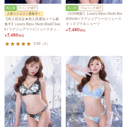
再入荷
TバックSET
再入荷
フルバックSET
［5/29再販!］Luxury Bijou Studs Bra
入荷リクエスト募集中！
&Shorts / ラグジュアリービジュース
【再入荷決定★再入荷通知メール募
タッズブラ＆ショーツ
集中】Luxury Bijou Studs Bra&T-bac
7,480
k / ラグジュアリービジュースタッズ
¥
税込
7,480
ブラ＆Tバック
¥
税込
5.00
（
1
）