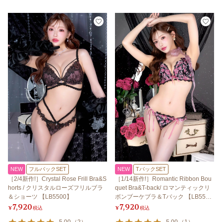
NEW
フルバックSET
NEW
TバックSET
［2/4新作!］Crystal Rose Frill Bra&S
［1/14新作!］Romantic Ribbon Bou
horts / クリスタルローズフリルブラ
quet Bra&T-back/ ロマンティックリ
＆ショーツ 【LB5500】
ボンブーケブラ＆Tバック 【LB550
7,920
7,920
0】
¥
税込
¥
税込