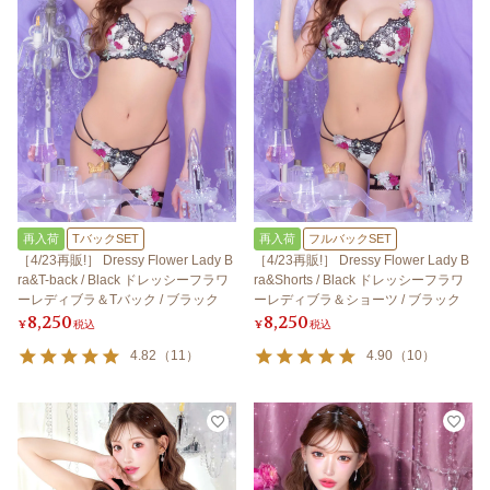
再入荷
TバックSET
再入荷
フルバックSET
［4/23再販!］ Dressy Flower Lady B
［4/23再販!］ Dressy Flower Lady B
ra&T-back / Black ドレッシーフラワ
ra&Shorts / Black ドレッシーフラワ
ーレディブラ＆Tバック / ブラック
ーレディブラ＆ショーツ / ブラック
8,250
8,250
¥
税込
¥
税込
4.82
（
11
）
4.90
（
10
）