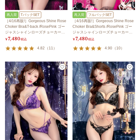
再入荷
TバックSET
再入荷
フルバックSET
［4/16再販!］Gorgeous Shine Rose
［4/16再販!］Gorgeous Shine Rose
Choker Bra&T-back /RosePink ゴー
Choker Bra&Shorts /RosePink ゴー
ジャスシャインローズチョーカーブ
ジャスシャインローズチョーカーブ
7,480
7,480
ラ＆Tバック / ローズピンク
ラ＆ショーツ / ローズピンク
¥
税込
¥
税込
4.82
（
11
）
4.90
（
10
）