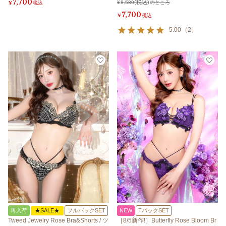
7,700
¥
税込
¥
8,580
のところ
7,700
¥
税込
5.00
（
2
）
再入荷
★SALE★
フルバックSET
NEW
TバックSET
Tweed Jewelry Rose Bra&Shorts / ツ
［8/5新作!］Butterfly Rose Bloom Br