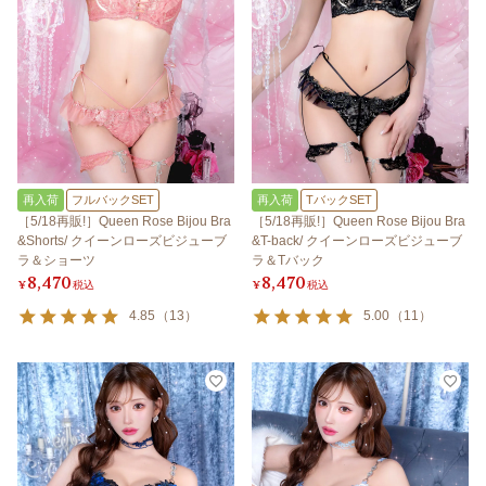
再入荷
フルバックSET
再入荷
TバックSET
［5/18再販!］Queen Rose Bijou Bra
［5/18再販!］Queen Rose Bijou Bra
&Shorts/ クイーンローズビジューブ
&T-back/ クイーンローズビジューブ
ラ＆ショーツ
ラ＆Tバック
8,470
8,470
¥
税込
¥
税込
4.85
（
13
）
5.00
（
11
）