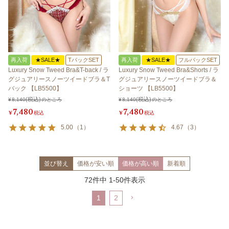
再入荷
★SALE★
TバックSET
再入荷
★SALE★
フルバックSET
Luxury Snow Tweed Bra&T-back / ラ
Luxury Snow Tweed Bra&Shorts / ラ
グジュアリースノーツイードブラ＆T
グジュアリースノーツイードブラ＆
バック 【LB5500】
ショーツ 【LB5500】
¥
8,140
のところ
¥
8,140
のところ
7,480
7,480
¥
税込
¥
税込
5.00
（
1
）
4.67
（
3
）
並び替え
価格が安い順
価格が高い順
新着順
72
件中
1
-
50
件表示
1
2