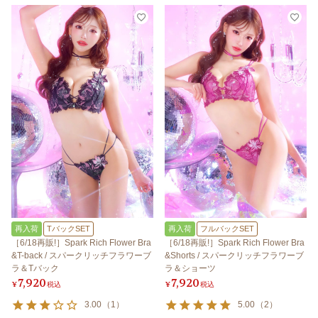
再入荷
TバックSET
再入荷
フルバックSET
［6/18再販!］Spark Rich Flower Bra
［6/18再販!］Spark Rich Flower Bra
&T-back / スパークリッチフラワーブ
&Shorts / スパークリッチフラワーブ
ラ＆Tバック
ラ＆ショーツ
7,920
7,920
¥
税込
¥
税込
3.00
（
1
）
5.00
（
2
）