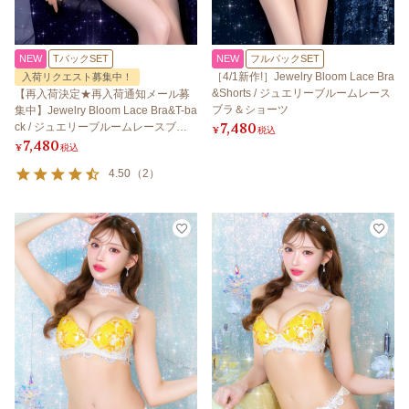
NEW
TバックSET
NEW
フルバックSET
［4/1新作!］Jewelry Bloom Lace Bra
入荷リクエスト募集中！
&Shorts / ジュエリーブルームレース
【再入荷決定★再入荷通知メール募
ブラ＆ショーツ
集中】Jewelry Bloom Lace Bra&T-ba
7,480
ck / ジュエリーブルームレースブラ
¥
税込
7,480
＆Tバック
¥
税込
4.50
（
2
）