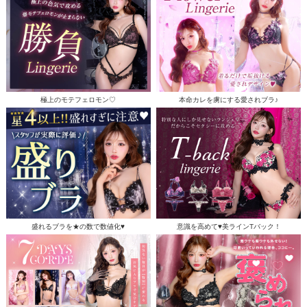
極上のモテフェロモン♡
本命カレを虜にする愛されブラ♪
盛れるブラを★の数で数値化♥
意識を高めて♥美ラインTバック！