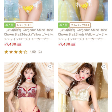
再入荷
TバックSET
再入荷
フルバックSET
［3/23再販!］Gorgeous Shine Rose
［3/23再販!］Gorgeous Shine Rose
Choker Bra&T-back /Yellow ゴージャ
Choker Bra&Shorts /Yellow ゴージャ
スシャインローズチョーカーブラ＆T
スシャインローズチョーカーブラ＆
7,480
7,480
バック / イエロー
ショーツ / イエロー
¥
税込
¥
税込
4.00
（
1
）