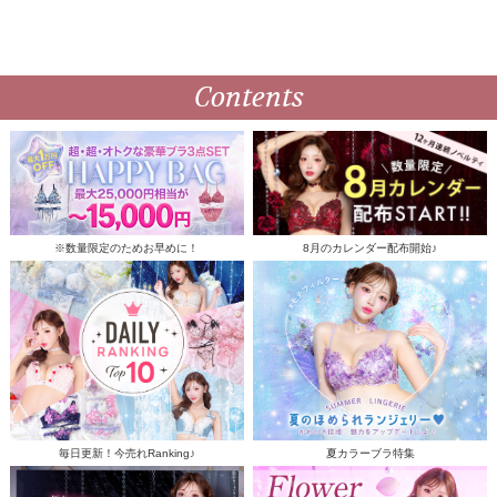
Contents
※数量限定のためお早めに！
8月のカレンダー配布開始♪
毎日更新！今売れRanking♪
夏カラーブラ特集