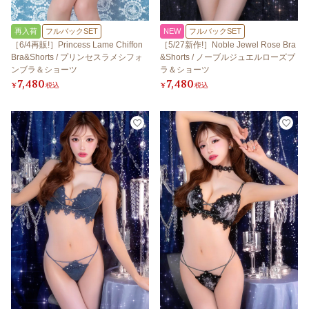
再入荷
フルバックSET
NEW
フルバックSET
［6/4再販!］Princess Lame Chiffon
［5/27新作!］Noble Jewel Rose Bra
Bra&Shorts / プリンセスラメシフォ
&Shorts / ノーブルジュエルローズブ
ンブラ＆ショーツ
ラ＆ショーツ
7,480
7,480
¥
税込
¥
税込