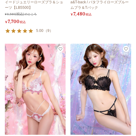
イードジュエリーローズブラ＆ショ
a&T-back / バタフライローズブルー
ーツ【LB5500】
ムブラ＆Tバック
7,480
¥
8,580
のところ
¥
税込
7,700
¥
税込
5.00
（
9
）