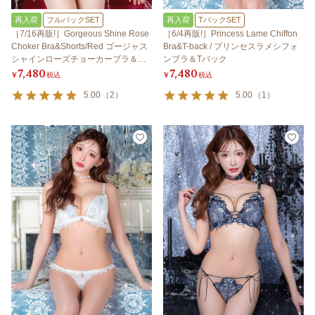
再入荷
フルバックSET
再入荷
TバックSET
［7/16再販!］Gorgeous Shine Rose
［6/4再販!］Princess Lame Chiffon
Choker Bra&Shorts/Red ゴージャス
Bra&T-back / プリンセスラメシフォ
シャインローズチョーカーブラ＆シ
ンブラ＆Tバック
7,480
7,480
ョーツ/レッド
¥
税込
¥
税込
5.00
（
2
）
5.00
（
1
）