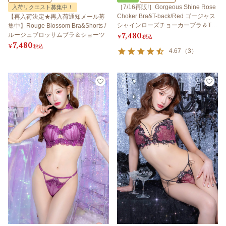
［7/16再販!］Gorgeous Shine Rose
入荷リクエスト募集中！
Choker Bra&T-back/Red ゴージャス
【再入荷決定★再入荷通知メール募
シャインローズチョーカーブラ＆Tバ
集中】Rouge Blossom Bra&Shorts /
7,480
ック/レッド
ルージュブロッサムブラ＆ショーツ
¥
税込
7,480
¥
税込
4.67
（
3
）