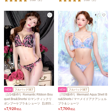
5.00
（
2
）
5.00
（
1
）
NEW
フルバックSET
NEW
フルバックSET
［1/14新作!］Romantic Ribbon Bou
［7/29新作!］Mermaid Aqua Shell B
quet Bra&Shorts/ ロマンティックリ
ra&Shorts / マーメイドアクアシェル
ボンブーケブラ＆ショーツ 【LB550
ブラ＆ショーツ
7,920
7,700
0】
¥
税込
¥
税込