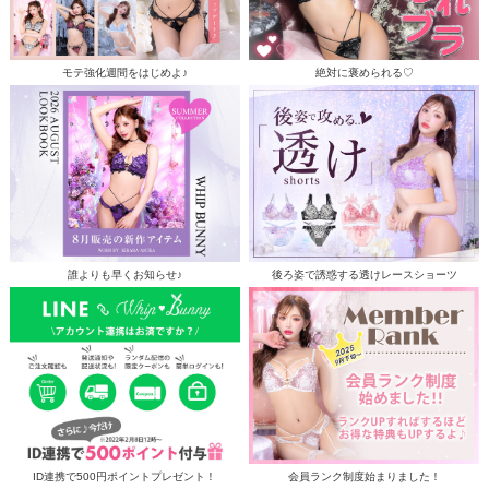
モテ強化週間をはじめよ♪
絶対に褒められる♡
誰よりも早くお知らせ♪
後ろ姿で誘惑する透けレースショーツ
ID連携で500円ポイントプレゼント！
会員ランク制度始まりました！