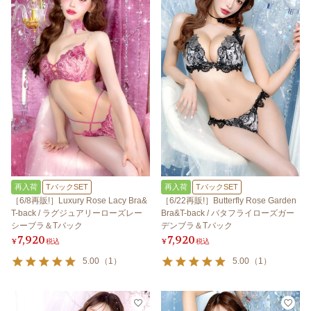
再入荷
TバックSET
再入荷
TバックSET
［6/8再販!］Luxury Rose Lacy Bra&
［6/22再販!］Butterfly Rose Garden
T-back / ラグジュアリーローズレー
Bra&T-back / バタフライローズガー
シーブラ＆Tバック
デンブラ＆Tバック
7,920
7,920
¥
税込
¥
税込
5.00
（
1
）
5.00
（
1
）