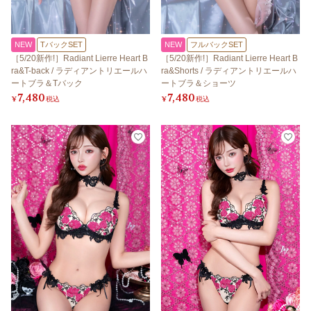
NEW
TバックSET
NEW
フルバックSET
［5/20新作!］Radiant Lierre Heart B
［5/20新作!］Radiant Lierre Heart B
ra&T-back / ラディアントリエールハ
ra&Shorts / ラディアントリエールハ
ートブラ＆Tバック
ートブラ＆ショーツ
7,480
7,480
¥
税込
¥
税込