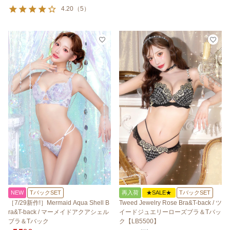
4.20
（
5
）
NEW
TバックSET
再入荷
★SALE★
TバックSET
［7/29新作!］Mermaid Aqua Shell B
Tweed Jewelry Rose Bra&T-back / ツ
ra&T-back / マーメイドアクアシェル
イードジュエリーローズブラ＆Tバッ
ブラ＆Tバック
ク【LB5500】