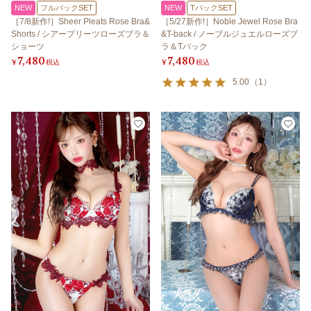
NEW
フルバックSET
NEW
TバックSET
［7/8新作!］Sheer Pleats Rose Bra&
［5/27新作!］Noble Jewel Rose Bra
Shorts / シアープリーツローズブラ＆
&T-back / ノーブルジュエルローズブ
ショーツ
ラ＆Tバック
7,480
7,480
¥
税込
¥
税込
5.00
（
1
）