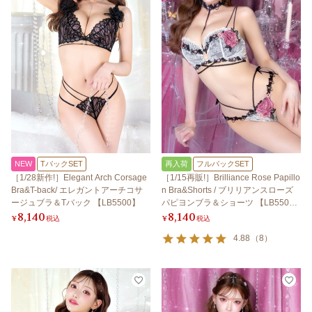
NEW
TバックSET
再入荷
フルバックSET
［1/28新作!］Elegant Arch Corsage
［1/15再販!］Brilliance Rose Papillo
Bra&T-back/ エレガントアーチコサ
n Bra&Shorts / ブリリアンスローズ
ージュブラ＆Tバック 【LB5500】
パピヨンブラ＆ショーツ 【LB550
8,140
8,140
0】
¥
税込
¥
税込
4.88
（
8
）