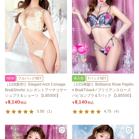
NEW
フルバックSET
再入荷
TバックSET
［1/28新作!］Elegant Arch Corsage
［1/15再販!］Brilliance Rose Papillo
Bra&Shorts/ エレガントアーチコサー
n Bra&T-back / ブリリアンスローズ
ジュブラ＆ショーツ 【LB5500】
パピヨンブラ＆Tバック 【LB5500】
8,140
8,140
¥
税込
¥
税込
5.00
（
1
）
4.75
（
4
）