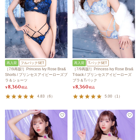
再入荷
フルバックSET
再入荷
TバックSET
［7/9再販!］Princess Ivy Rose Bra&
［7/9再販!］Princess Ivy Rose Bra&
Shorts / プリンセスアイビーローズブ
T-back / プリンセスアイビーローズ
ラ＆ショーツ
ブラ＆Tバック
8,360
8,360
¥
税込
¥
税込
4.83
（
6
）
5.00
（
1
）