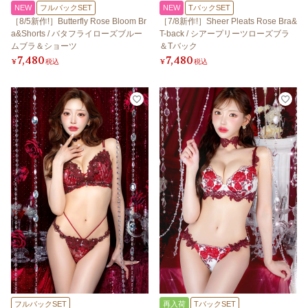
NEW
フルバックSET
NEW
TバックSET
［8/5新作!］Butterfly Rose Bloom Br
［7/8新作!］Sheer Pleats Rose Bra&
a&Shorts / バタフライローズブルー
T-back / シアープリーツローズブラ
ムブラ＆ショーツ
＆Tバック
7,480
7,480
¥
税込
¥
税込
フルバックSET
再入荷
TバックSET