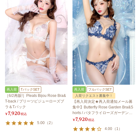
再入荷
TバックSET
再入荷
フルバックSET
［6/2再販!］Pleats Bijou Rose Bra&
入荷リクエスト募集中！
T-back / プリーツビジューローズブ
【再入荷決定★再入荷通知メール募
ラ＆Tバック
集中】Butterfly Rose Garden Bra&S
7,920
horts / バタフライローズガーデンブ
¥
税込
7,920
ラ＆ショーツ
¥
税込
5.00
（
2
）
4.00
（
1
）