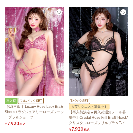
再入荷
フルバックSET
TバックSET
［6/8再販!］Luxury Rose Lacy Bra&
入荷リクエスト募集中！
Shorts / ラグジュアリーローズレーシ
【再入荷決定★再入荷通知メール募
ーブラ＆ショーツ
集中】Crystal Rose Frill Bra&T-back/
7,920
クリスタルローズフリルブラ＆Tバッ
¥
税込
7,920
ク 【LB5500】
¥
税込