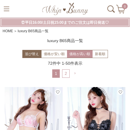
0
⏰平日16:00/土日祝15:00までのご注文は即日発送♡
HOME
luxury B65商品一覧
luxury B65商品一覧
並び替え
価格が安い順
価格が高い順
新着順
72
件中
1
-
50
件表示
1
2