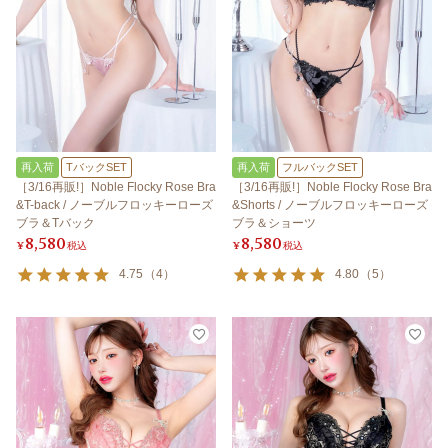
再入荷
TバックSET
再入荷
フルバックSET
［3/16再販!］Noble Flocky Rose Bra
［3/16再販!］Noble Flocky Rose Bra
&T-back / ノーブルフロッキーローズ
&Shorts / ノーブルフロッキーローズ
ブラ＆Tバック
ブラ＆ショーツ
8,580
8,580
¥
税込
¥
税込
4.75
（
4
）
4.80
（
5
）