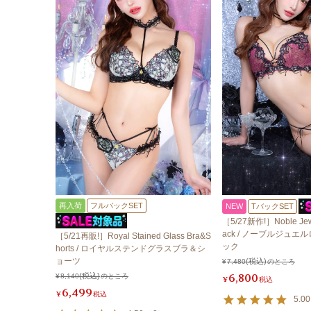
再入荷
フルバックSET
NEW
TバックSET
［5/27新作!］Noble Jewe
ack / ノーブルジュエ
［5/21再販!］Royal Stained Glass Bra&S
ック
horts / ロイヤルステンドグラスブラ＆シ
ョーツ
¥
7,480
のところ
6,800
¥
8,140
のところ
¥
税込
6,499
¥
税込
5.00