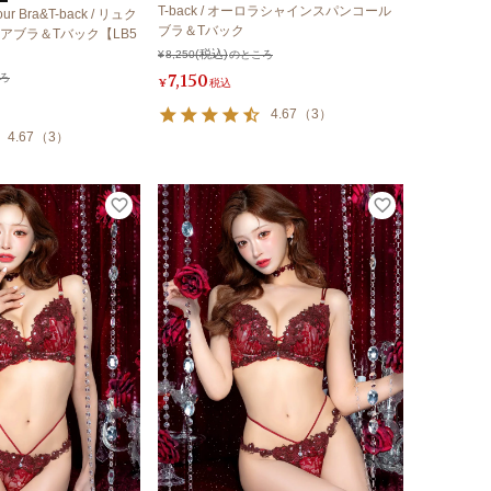
T-back / オーロラシャインスパンコール
lour Bra&T-back / リュク
ブラ＆Tバック
アブラ＆Tバック【LB5
¥
8,250
のところ
7,150
ろ
¥
税込
4.67
（
3
）
4.67
（
3
）