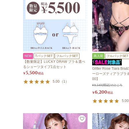
NEW
TバックSET
フルバックSET
再入荷
フルバックSET
【数量限定】LUCKY DRAW ブラ＆選べ
るショーツタイプ1点セット
Glitter Rose Tiara Br
5,500
¥
税込
ーローズティアラブラ＆
00】
5.00
（
1
）
¥
8,140
のところ
6,200
¥
税込
5.00