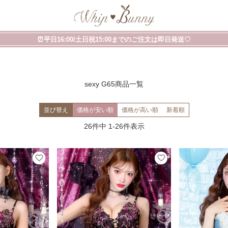
⏰平日16:00/土日祝15:00までのご注文は即日発送♡
sexy G65商品一覧
並び替え
価格が安い順
価格が高い順
新着順
26
件中
1
-
26
件表示