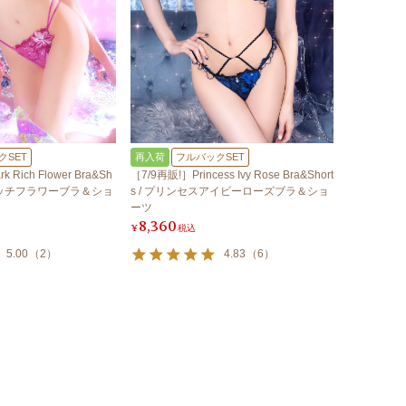
クSET
再入荷
フルバックSET
 Rich Flower Bra&Sh
［7/9再販!］Princess Ivy Rose Bra&Short
ークリッチフラワーブラ＆ショ
s / プリンセスアイビーローズブラ＆ショ
ーツ
8,360
¥
税込
5.00
（
2
）
4.83
（
6
）