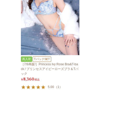
再入荷
TバックSET
［7/9再販!］Princess Ivy Rose Bra&T-ba
ck / プリンセスアイビーローズブラ＆Tバ
ック
8,360
¥
税込
5.00
（
1
）