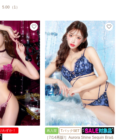
5.00
（
1
）
りわずか！
再入荷
TバックSET
［7/14再販!］Aurora Shine Sequin Bra&