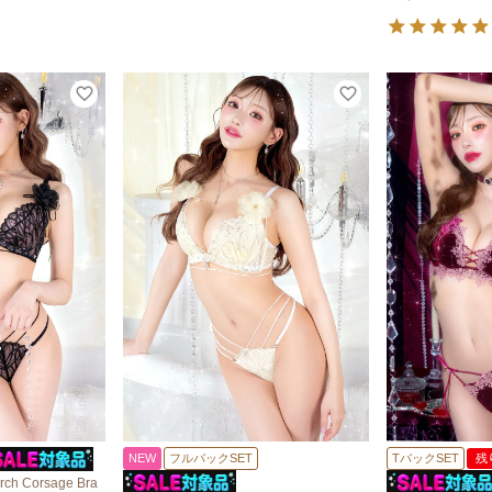
NEW
フルバックSET
TバックSET
残
ch Corsage Bra