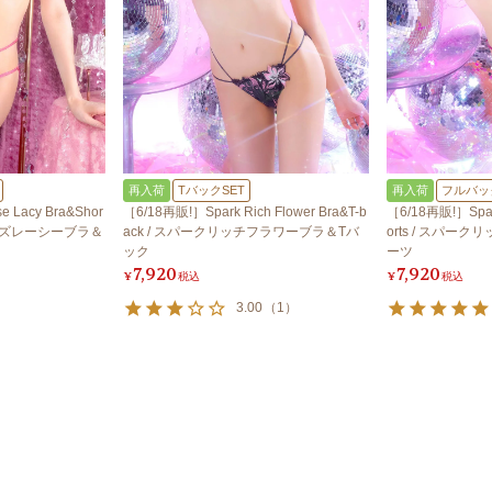
再入荷
TバックSET
再入荷
フルバッ
 Lacy Bra&Shor
［6/18再販!］Spark Rich Flower Bra&T-b
［6/18再販!］Spark
ローズレーシーブラ＆
ack / スパークリッチフラワーブラ＆Tバ
orts / スパ
ック
ーツ
7,920
7,920
¥
税込
¥
税込
3.00
（
1
）