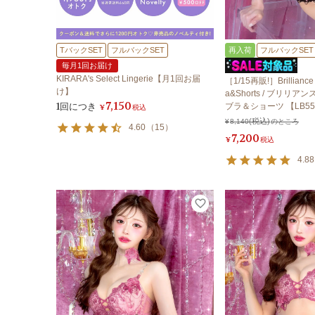
TバックSET
フルバックSET
再入荷
フルバックSET
毎月1回お届け
KIRARA's Select Lingerie【月1回お届
［1/15再販!］Brilliance 
け】
a&Shorts / ブリリ
7,150
1回につき
ブラ＆ショーツ 【LB55
¥
税込
¥
8,140
のところ
4.60
（
15
）
7,200
¥
税込
4.88