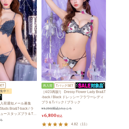
ET
再入荷
TバックSET
集中！
［4/23再販!］ Dressy Flower Lady Bra&T
-back / Black ドレッシーフラワーレディ
ブラ＆Tバック / ブラック
入荷通知メール募集
Studs Bra&T-back / ラ
¥
8,250
のところ
ュースタッズブラ＆Tバ
6,800
¥
税込
ろ
4.82
（
11
）