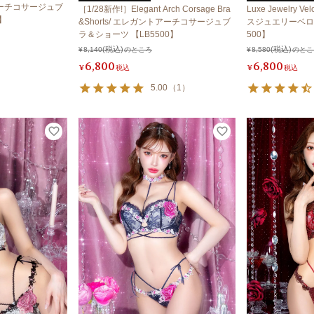
トアーチコサージュブ
［1/28新作!］Elegant Arch Corsage Bra
Luxe Jewelry Ve
】
&Shorts/ エレガントアーチコサージュブ
スジュエリーベロ
ラ＆ショーツ 【LB5500】
500】
¥
8,140
のところ
¥
8,580
のとこ
6,800
6,800
¥
税込
¥
税込
5.00
（
1
）