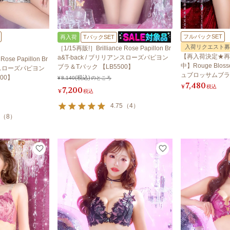
フルバックSET
再入荷
TバックSET
入荷リクエスト募
［1/15再販!］Brilliance Rose Papillon Br
【再入荷決定★再
a&T-back / ブリリアンスローズパピヨン
Rose Papillon Br
中】Rouge Bloss
ブラ＆Tバック 【LB5500】
アンスローズパピヨン
ュブロッサムブラ
00】
¥
8,140
のところ
7,480
¥
税込
7,200
¥
税込
4.75
（
4
）
（
8
）