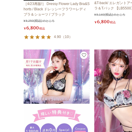
&T-back/ エレガン
［4/23再販!］ Dressy Flower Lady Bra&S
ラ＆Tバック 【LB5500
horts / Black ドレッシーフラワーレディ
ブラ＆ショーツ / ブラック
¥
8,140
のところ
6,800
¥
8,250
のところ
¥
税込
6,800
¥
税込
4.90
（
10
）