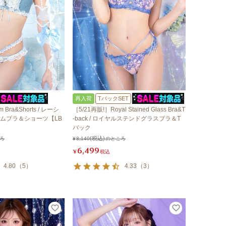
再入荷
TバックSET
im Bra&Shorts / レーシ
［5/21再販!］Royal Stained Glass Bra&T
ムブラ＆ショーツ【LB
-back / ロイヤルステンドグラスブラ＆T
バック
ろ
¥
8,140
のところ
6,499
¥
税込
4.80
（
5
）
4.33
（
3
）