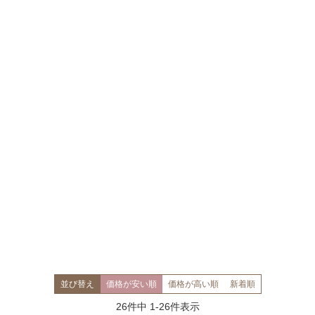
並び替え
価格が安い順
価格が高い順
新着順
26
件中
1
-
26
件表示