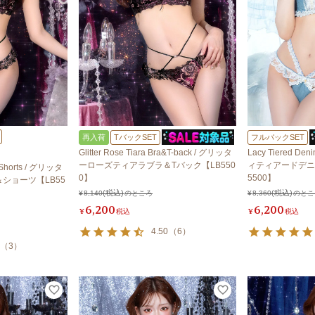
再入荷
TバックSET
フルバックSET
Glitter Rose Tiara Bra&T-back / グリッタ
Lacy Tiered Den
ーローズティアラブラ＆Tバック【LB550
ィティアードデニ
a&Shorts / グリッタ
0】
5500】
ショーツ【LB55
¥
8,140
のところ
¥
8,360
のとこ
6,200
6,200
¥
税込
¥
税込
4.50
（
6
）
（
3
）