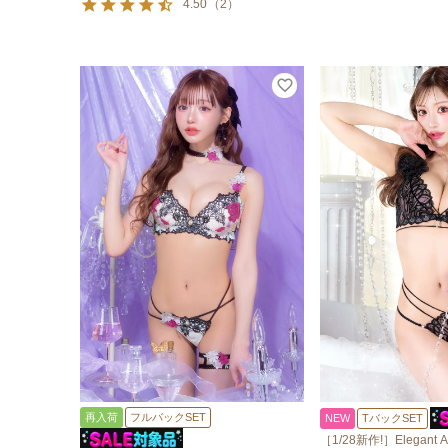
4.50
（
2
）
再入荷
フルバックSET
NEW
TバックSET
［1/28新作!］Elegant Ar