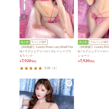
再入荷
TバックSET
再入荷
フルバックSET
［8/6再販!］Luxury Rose Lacy Bra&T-ba
［8/6再販!］Luxury Rose
ck / ラグジュアリーローズレーシーブラ
ts / ラグジュアリー
＆Tバック
ショーツ
7,920
7,920
¥
税込
¥
税込
5.00
（
1
）