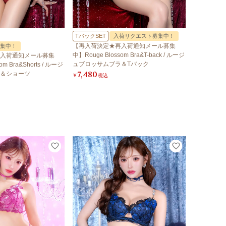
TバックSET
入荷リクエスト募集中！
【再入荷決定★再入荷通知メール募集
集中！
中】Rouge Blossom Bra&T-back / ルージ
入荷通知メール募集
ュブロッサムブラ＆Tバック
om Bra&Shorts / ルージ
7,480
＆ショーツ
¥
税込