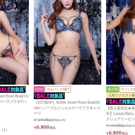
NEW
フルバックSET
再入荷
TバックS
入荷リクエスト募
l Rose Bra&T-b
ルローズブラ＆Tバ
［5/27新作!］Noble Jewel Rose Bra&Sh
orts / ノーブルジュエルローズブラ＆ショ
【再入荷決定★再
ーツ
中】Luxury Bijou 
グジュアリービジ
¥
7,480
のところ
ック
6,800
¥
7,480
のとこ
¥
税込
（
1
）
6,800
¥
税込