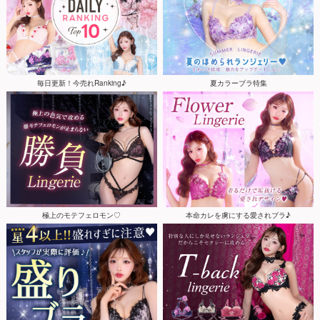
毎日更新！今売れRanking♪
夏カラーブラ特集
極上のモテフェロモン♡
本命カレを虜にする愛されブラ♪