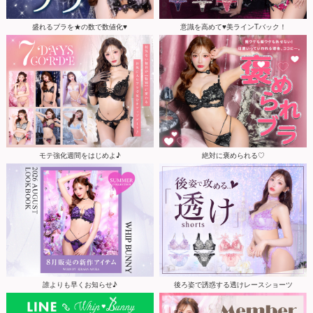
盛れるブラを★の数で数値化♥
意識を高めて♥美ラインTバック！
モテ強化週間をはじめよ♪
絶対に褒められる♡
誰よりも早くお知らせ♪
後ろ姿で誘惑する透けレースショーツ