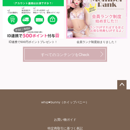
ID連携で500円ポイントプレゼント！
会員ランク制度始まりました！
すべてのコンテンツをCheck
ペー
ジト
whip♥bunny（ホイップバニー）
ップ
へ
お買い物ガイド
特定商取引に基づく表記