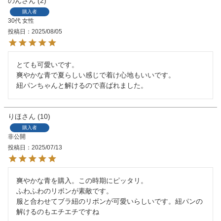
のん
2
購入者
30代
女性
投稿日
2025/08/05
とても可愛いです。

爽やかな青で夏らしい感じで着け心地もいいです。

紐パンちゃんと解けるので喜ばれました。
りほ
10
購入者
非公開
投稿日
2025/07/13
爽やかな青を購入。この時期にピッタリ。

ふわふわのリボンが素敵です。

服と合わせてブラ紐のリボンが可愛いらしいです。紐パンの
解けるのもエチエチですね