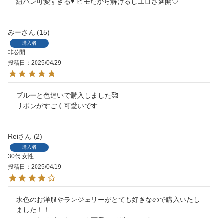
紐パン可愛すぎる♥️ ヒモだから解けるしエロさ満開♡
みー
15
購入者
非公開
投稿日
2025/04/29
ブルーと色違いで購入しました🥰

Rei
2
購入者
30代
女性
投稿日
2025/04/19
水色のお洋服やランジェリーがとても好きなので購入いたし
ました！！
