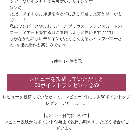
シアーなリボンもとても可愛いデザインです

(≧▽≦)

ただ、タイトなお洋服を着る時は少し注意した方が良いかも
です！！

私はワンピースやふわっとしたブラウス、フレアスカートの
コーディネートをする日に着用しようと思います(*^^*)♪

なかなか他にないデザインがたくさんあるホイップバニーさ
ん♪今後の新作も楽しみです☆
7
件中
1
-
7
件表示
レビューを投稿していただくと
50ポイントプレゼント💰🎁
レビューを投稿していただくと、レビュー1件につき50ポイントをプ
レゼントいたします。
【ポイント付与について】
レビュー反映からポイント付与まで数日お時間をいただく場合がご
ざいます。