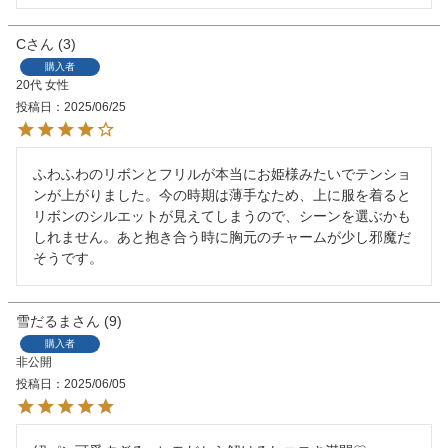
C
3
購入者
20代
女性
投稿日
2025/06/25
ふわふわのリボンとフリルが本当にお姫様みたいでテンショ
ンが上がりました。今の時期は薄手なため、上に服を着ると
リボンのシルエットが見えてしまうので、シーンを選ぶかも
しれません。あと抱き合う時に胸元のチャームが少し邪魔だ
そうです。
雪だるま
9
購入者
非公開
投稿日
2025/06/05