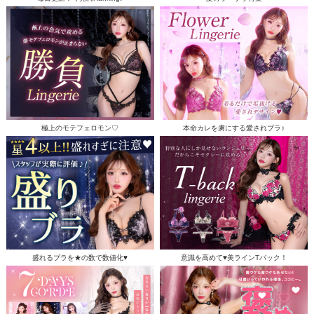
極上のモテフェロモン♡
本命カレを虜にする愛されブラ♪
盛れるブラを★の数で数値化♥
意識を高めて♥美ラインTバック！