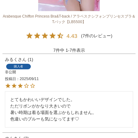
Arabesque Chiffon Princess Bra&T-back / アラベスクシフォンプリンセスブラ＆
Tバック【LB5500】
4.43
7
7
件中
1
-
7
件表示
みるく
1
購入者
非公開
投稿日
2025/09/11
とてもかわいいデザインでした。

ただリボンがかなり大きいので

暑い時期は着る場面を選ぶかもしれません。

色違いのブルーも気になってます♡