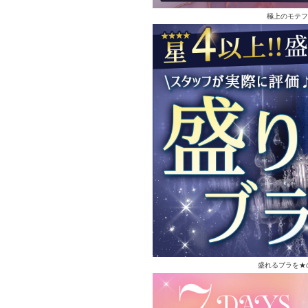
極上のモテフ
盛れるブラを★