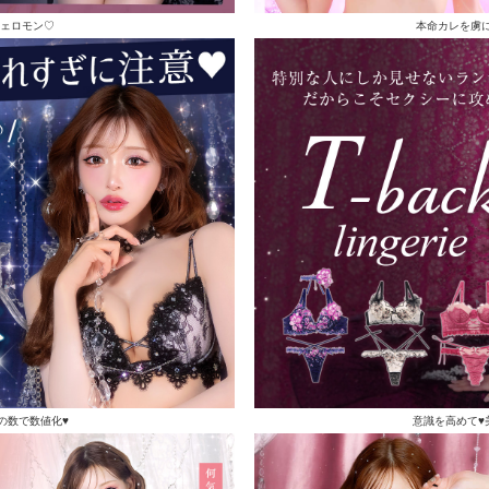
ェロモン♡
本命カレを虜
の数で数値化♥
意識を高めて♥