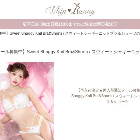
⏰平日16:00/土日祝15:00までのご注文は即日発送♡
eet Shaggy Knit Bra&Shorts / スウィートシャギーニットブラ＆ショー
集中】Sweet Shaggy Knit Bra&Shorts / スウィートシャ
【再入荷決定★再入荷通知メール募集中
Shaggy Knit Bra&Shorts / スウィ
ラ＆ショーツ