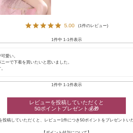
5.00
1
1
件中
1
-
1
件表示
可愛い。

ニーで下着を買いたいと思いました。

す。
1
件中
1
-
1
件表示
レビューを投稿していただくと
50ポイントプレゼント💰🎁
を投稿していただくと、レビュー1件につき50ポイントをプレゼントい
【ポイント付与について】