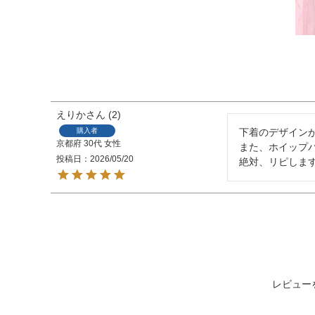
えりか
2
購入者
下着のデザインが
京都府
30代
女性
また、ホイップバ
投稿日
2026/05/20
絶対、リピしま
レビュー