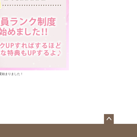
度始まりました！
ペー
ジト