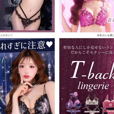
ェロモン♡
本命カレを虜