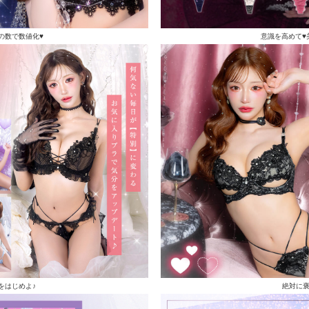
の数で数値化♥
意識を高めて♥
をはじめよ♪
絶対に