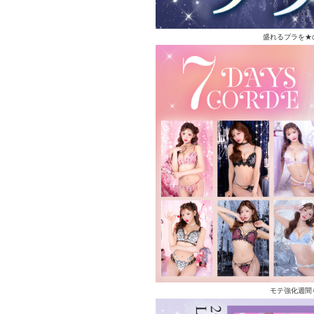
盛れるブラを★
モテ強化週間