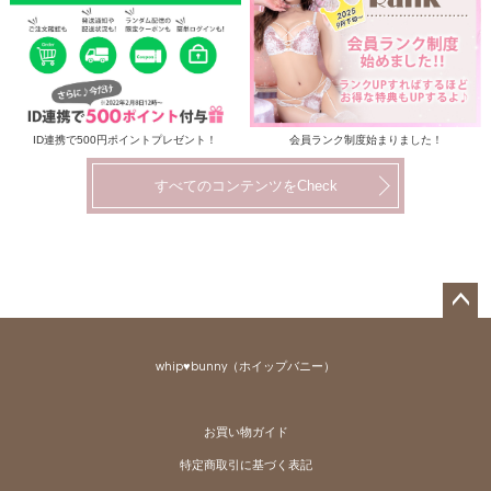
ID連携で500円ポイントプレゼント！
会員ランク制度始まりました！
すべてのコンテンツをCheck
ペー
ジト
whip♥bunny（ホイップバニー）
ップ
へ
お買い物ガイド
特定商取引に基づく表記