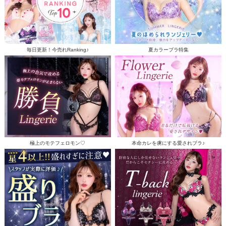
毎日更新！今売れRanking♪
夏カラーブラ特集
極上のモテフェロモン♡
本命カレを虜にする愛されブラ♪