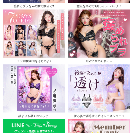
盛れるブラを★の数で数値化♥
意識を高めて♥美ラインTバック！
モテ強化週間をはじめよ♪
絶対に褒められる♡
誰よりも早くお知らせ♪
後ろ姿で誘惑する透けレースショーツ