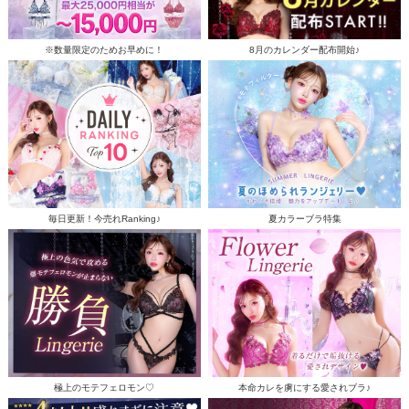
※数量限定のためお早めに！
8月のカレンダー配布開始♪
毎日更新！今売れRanking♪
夏カラーブラ特集
極上のモテフェロモン♡
本命カレを虜にする愛されブラ♪