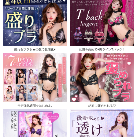
盛れるブラを★の数で数値化♥
意識を高めて♥美ラインTバック！
モテ強化週間をはじめよ♪
絶対に褒められる♡