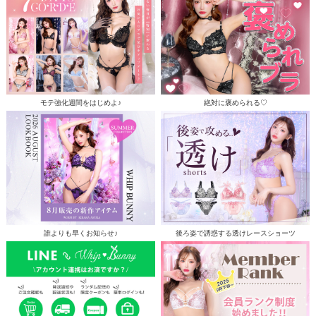
モテ強化週間をはじめよ♪
絶対に褒められる♡
誰よりも早くお知らせ♪
後ろ姿で誘惑する透けレースショーツ