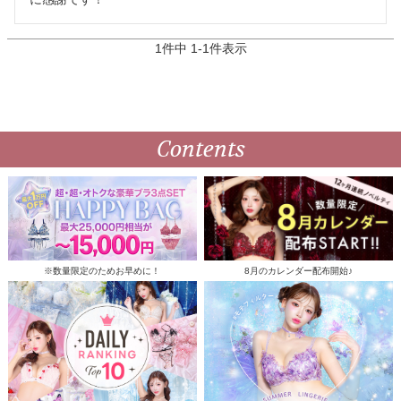
1
件中
1
-
1
件表示
Contents
※数量限定のためお早めに！
8月のカレンダー配布開始♪