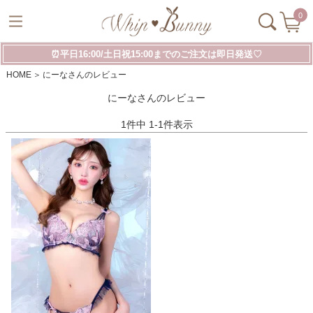
0
⏰平日16:00/土日祝15:00までのご注文は即日発送♡
HOME
にーなさんのレビュー
にーなさんのレビュー
1
件中
1
-
1
件表示