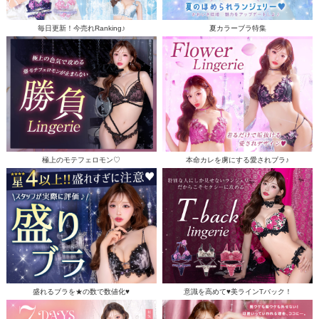
毎日更新！今売れRanking♪
夏カラーブラ特集
極上のモテフェロモン♡
本命カレを虜にする愛されブラ♪
盛れるブラを★の数で数値化♥
意識を高めて♥美ラインTバック！