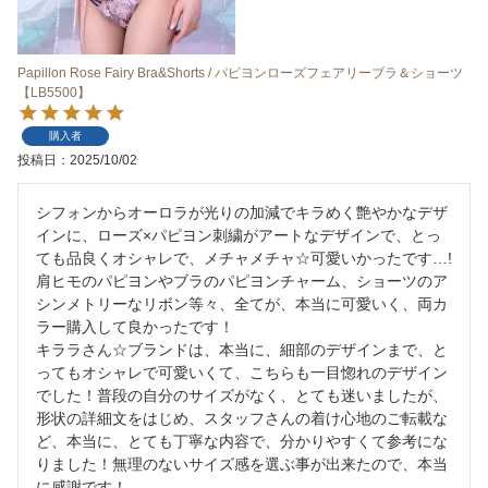
Papillon Rose Fairy Bra&Shorts / パピヨンローズフェアリーブラ＆ショーツ
【LB5500】
購入者
投稿日
2025/10/02
シフォンからオーロラが光りの加減でキラめく艶やかなデザ
インに、ローズ×パピヨン刺繍がアートなデザインで、とっ
ても品良くオシャレで、メチャメチャ☆可愛いかったです…! 
肩ヒモのパピヨンやブラのパピヨンチャーム、ショーツのア
シンメトリーなリボン等々、全てが、本当に可愛いく、両カ
ラー購入して良かったです！

キララさん☆ブランドは、本当に、細部のデザインまで、と
ってもオシャレで可愛いくて、こちらも一目惚れのデザイン
でした！普段の自分のサイズがなく、とても迷いましたが、
形状の詳細文をはじめ、スタッフさんの着け心地のご転載な
ど、本当に、とても丁寧な内容で、分かりやすくて参考にな
りました！無理のないサイズ感を選ぶ事が出来たので、本当
に感謝です！