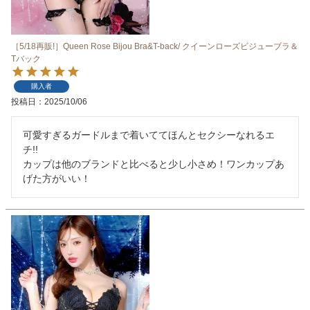
［5/18再販!］Queen Rose Bijou Bra&T-back/ クイーンローズビジューブラ＆
Tバック
購入者
投稿日
2025/10/06
可愛すぎるガードルまで着いててほんとセクシーなれるエ
チ!!

カップは他のブランドと比べると少し小さめ！ワンカップあ