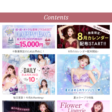
Contents
※数量限定のためお早めに！
8月のカレンダー配布開始♪
毎日更新！今売れRanking♪
夏カラーブラ特集