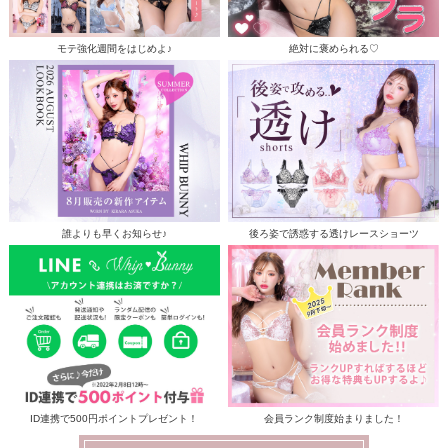
モテ強化週間をはじめよ♪
絶対に褒められる♡
誰よりも早くお知らせ♪
後ろ姿で誘惑する透けレースショーツ
ID連携で500円ポイントプレゼント！
会員ランク制度始まりました！