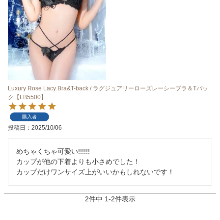
Luxury Rose Lacy Bra&T-back / ラグジュアリーローズレーシーブラ＆Tバッ
ク【LB5500】
購入者
投稿日
2025/10/06
めちゃくちゃ可愛い!!!!!!

カップが他の下着よりも小さめでした！

カップだけワンサイズ上がいいかもしれないです！
2
件中
1
-
2
件表示