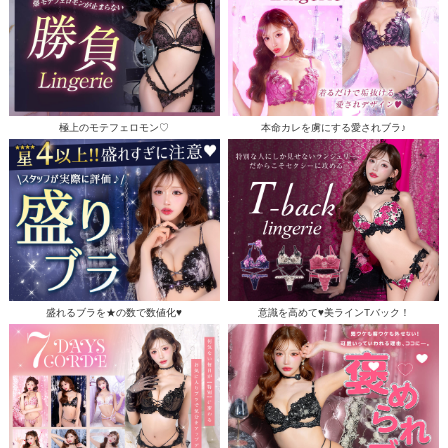
極上のモテフェロモン♡
本命カレを虜にする愛されブラ♪
盛れるブラを★の数で数値化♥
意識を高めて♥美ラインTバック！