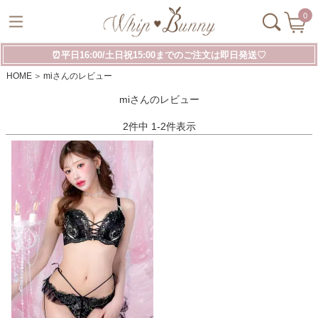
0
⏰平日16:00/土日祝15:00までのご注文は即日発送♡
HOME
miさんのレビュー
miさんのレビュー
2
件中
1
-
2
件表示