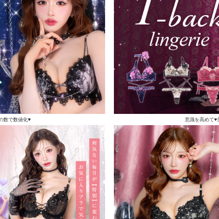
の数で数値化♥
意識を高めて♥