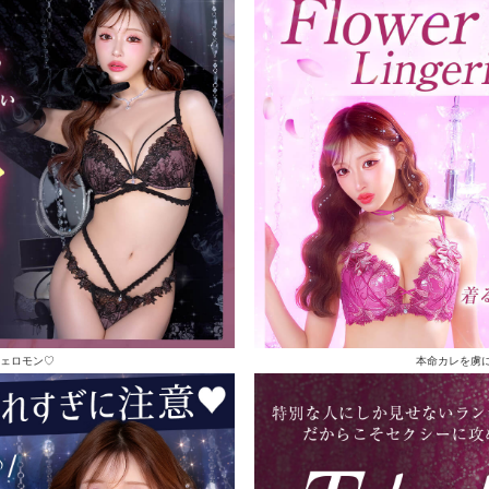
ェロモン♡
本命カレを虜