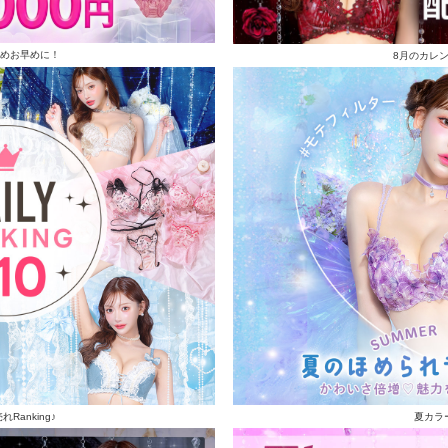
めお早めに！
8月のカレ
Ranking♪
夏カラ