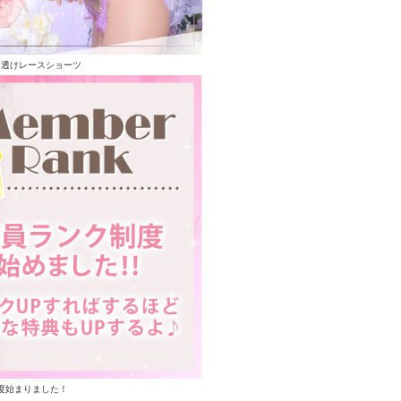
る透けレースショーツ
度始まりました！