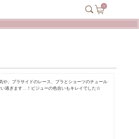
0
囲気や、ブラサイドのレース、ブラとショーツのチュール
愛い過ぎます…！ビジューの色合いもキレイでした☆ 