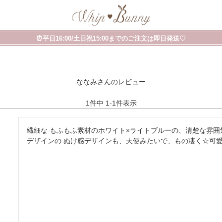
⏰平日16:00/土日祝15:00までのご注文は即日発送♡
ななみさんのレビュー
1
件中
1
-
1
件表示
繊細な もふもふ素材のホワイト×ライトブルーの、清楚な雰
デザインの ぬけ感デザインも、天使みたいで、もの凄く☆可