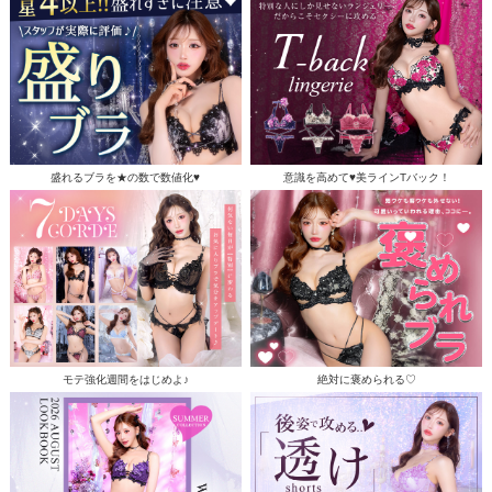
盛れるブラを★の数で数値化♥
意識を高めて♥美ラインTバック！
モテ強化週間をはじめよ♪
絶対に褒められる♡