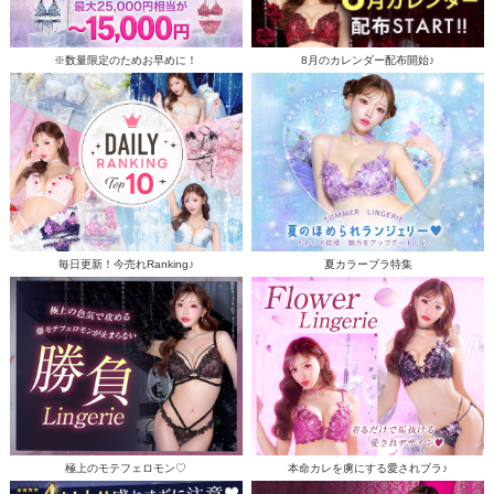
※数量限定のためお早めに！
8月のカレンダー配布開始♪
毎日更新！今売れRanking♪
夏カラーブラ特集
極上のモテフェロモン♡
本命カレを虜にする愛されブラ♪