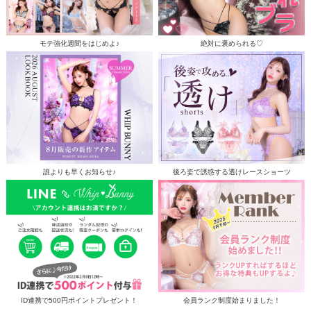
モテ強化週間をはじめよ♪
絶対に褒められる♡
誰よりも早くお知らせ♪
後ろ姿で誘惑する透けレースショーツ
ID連携で500円ポイントプレゼント！
会員ランク制度始まりました！