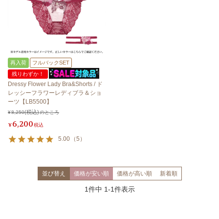
再入荷
フルバックSET
残りわずか！
Dressy Flower Lady Bra&Shorts / ド
レッシーフラワーレディブラ＆ショ
ーツ【LB5500】
¥
8,250
のところ
6,200
¥
税込
5.00
（
5
）
並び替え
価格が安い順
価格が高い順
新着順
1
件中
1
-
1
件表示