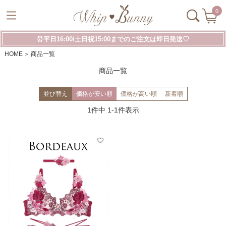
0
⏰平日16:00/土日祝15:00までのご注文は即日発送♡
HOME
商品一覧
商品一覧
並び替え
価格が安い順
価格が高い順
新着順
1
件中
1
-
1
件表示