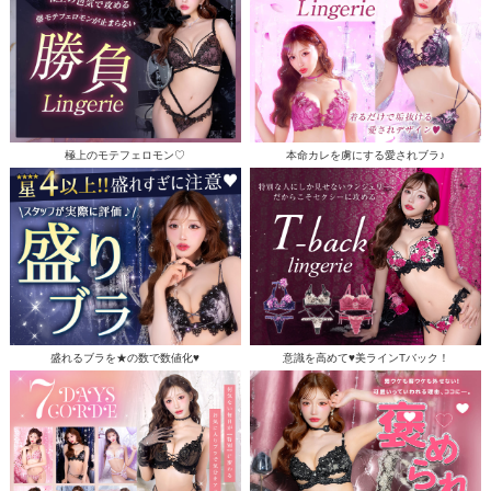
極上のモテフェロモン♡
本命カレを虜にする愛されブラ♪
盛れるブラを★の数で数値化♥
意識を高めて♥美ラインTバック！