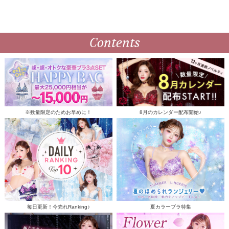
Contents
※数量限定のためお早めに！
8月のカレンダー配布開始♪
毎日更新！今売れRanking♪
夏カラーブラ特集