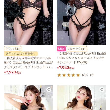
TバックSET
NEW
フルバックSET
［2/4新作!］Crystal Rose Frill Bra&S
入荷リクエスト募集中！
horts / クリスタルローズフリルブラ
【再入荷決定★再入荷通知メール募
＆ショーツ 【LB5500】
集中】Crystal Rose Frill Bra&T-back/
7,920
クリスタルローズフリルブラ＆Tバッ
¥
税込
7,920
ク 【LB5500】
¥
税込
5.00
（
2
）