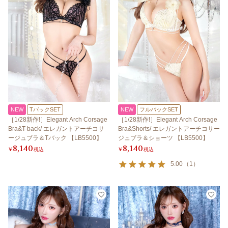
NEW
TバックSET
NEW
フルバックSET
［1/28新作!］Elegant Arch Corsage
［1/28新作!］Elegant Arch Corsage
Bra&T-back/ エレガントアーチコサ
Bra&Shorts/ エレガントアーチコサー
ージュブラ＆Tバック 【LB5500】
ジュブラ＆ショーツ 【LB5500】
8,140
8,140
¥
税込
¥
税込
5.00
（
1
）