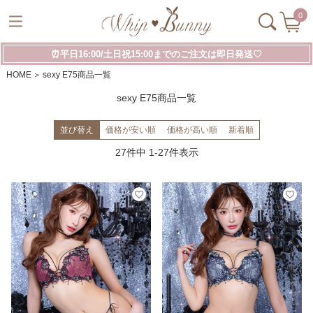
0
⏰平日16:00/土日祝15:00までのご注文は即日発送♡
HOME
sexy E75商品一覧
sexy E75商品一覧
並び替え
価格が安い順
価格が高い順
新着順
27
件中
1
-
27
件表示