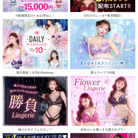
※数量限定のためお早めに！
8月のカレンダー配布開始♪
毎日更新！今売れRanking♪
夏カラーブラ特集
極上のモテフェロモン♡
本命カレを虜にする愛されブラ♪