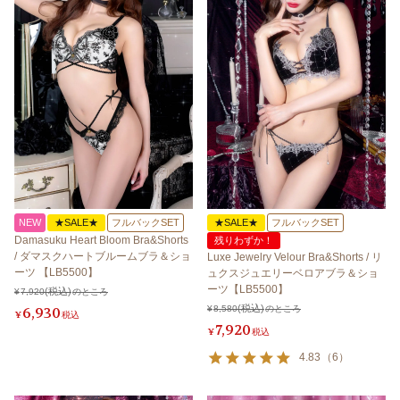
NEW
★SALE★
フルバックSET
★SALE★
フルバックSET
Damasuku Heart Bloom Bra&Shorts
残りわずか！
/ ダマスクハートブルームブラ＆ショ
Luxe Jewelry Velour Bra&Shorts / リ
ーツ 【LB5500】
ュクスジュエリーベロアブラ＆ショ
ーツ【LB5500】
¥
7,920
のところ
6,930
¥
8,580
のところ
¥
税込
7,920
¥
税込
4.83
（
6
）