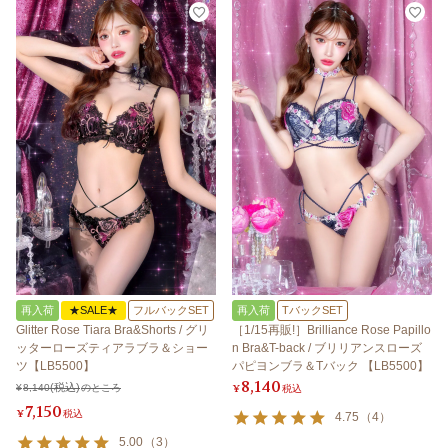
再入荷
★SALE★
フルバックSET
再入荷
TバックSET
Glitter Rose Tiara Bra&Shorts / グリ
［1/15再販!］Brilliance Rose Papillo
ッターローズティアラブラ＆ショー
n Bra&T-back / ブリリアンスローズ
ツ【LB5500】
パピヨンブラ＆Tバック 【LB5500】
8,140
¥
8,140
のところ
¥
税込
7,150
¥
税込
4.75
（
4
）
5.00
（
3
）