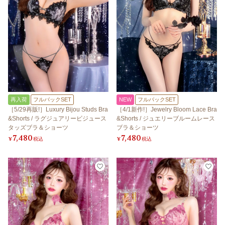
再入荷
フルバックSET
NEW
フルバックSET
［5/29再販!］Luxury Bijou Studs Bra
［4/1新作!］Jewelry Bloom Lace Bra
&Shorts / ラグジュアリービジュース
&Shorts / ジュエリーブルームレース
タッズブラ＆ショーツ
ブラ＆ショーツ
7,480
7,480
¥
税込
¥
税込