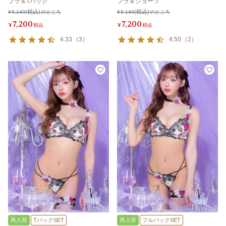
ブラ＆Tバック
ブラ＆ショーツ
¥
8,140
のところ
¥
8,140
のところ
7,200
7,200
¥
税込
¥
税込
4.33
（
3
）
4.50
（
2
）
再入荷
TバックSET
再入荷
フルバックSET