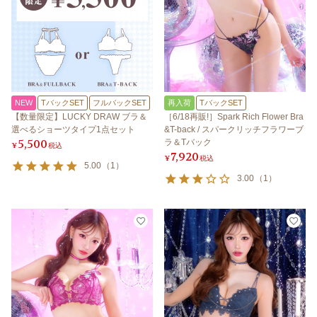
NEW
TバックSET
フルバックSET
再入荷
TバックSET
【数量限定】LUCKY DRAW ブラ＆
［6/18再販!］Spark Rich Flower Bra
選べるショーツタイプ1点セット
&T-back / スパークリッチフラワーブ
5,500
ラ＆Tバック
¥
税込
7,920
¥
税込
5.00
（
1
）
3.00
（
1
）