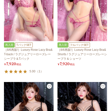
再入荷
TバックSET
再入荷
フルバックSET
［8/6再販!］Luxury Rose Lacy Bra&
［8/6再販!］Luxury Rose Lacy Bra&
T-back / ラグジュアリーローズレー
Shorts / ラグジュアリーローズレーシ
シーブラ＆Tバック
ーブラ＆ショーツ
7,920
7,920
¥
税込
¥
税込
5.00
（
1
）