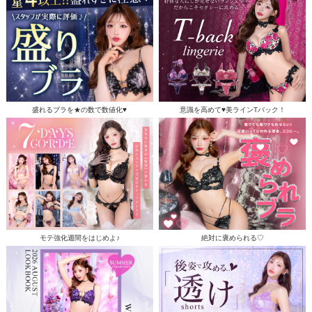
盛れるブラを★の数で数値化♥
意識を高めて♥美ラインTバック！
モテ強化週間をはじめよ♪
絶対に褒められる♡