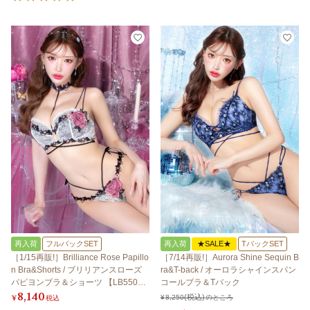
再入荷
フルバックSET
再入荷
★SALE★
TバックSET
［1/15再販!］Brilliance Rose Papillo
［7/14再販!］Aurora Shine Sequin B
n Bra&Shorts / ブリリアンスローズ
ra&T-back / オーロラシャインスパン
パピヨンブラ＆ショーツ 【LB550
コールブラ＆Tバック
8,140
0】
¥
税込
¥
8,250
のところ