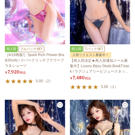
再入荷
フルバックSET
再入荷
TバックSET
［6/18再販!］Spark Rich Flower Bra
入荷リクエスト募集中！
&Shorts / スパークリッチフラワーブ
【再入荷決定★再入荷通知メール募
ラ＆ショーツ
集中】Luxury Bijou Studs Bra&T-bac
7,920
k / ラグジュアリービジュースタッズ
¥
税込
7,480
ブラ＆Tバック
¥
税込
5.00
（
2
）
5.00
（
1
）