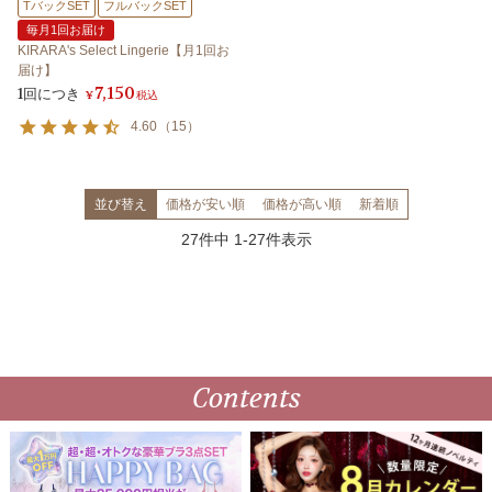
TバックSET
フルバックSET
毎月1回お届け
KIRARA's Select Lingerie【月1回お
届け】
7,150
1回につき
¥
税込
4.60
（
15
）
並び替え
価格が安い順
価格が高い順
新着順
27
件中
1
-
27
件表示
Contents