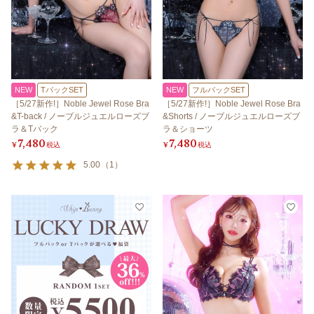
NEW
TバックSET
NEW
フルバックSET
［5/27新作!］Noble Jewel Rose Bra
［5/27新作!］Noble Jewel Rose Bra
&T-back / ノーブルジュエルローズブ
&Shorts / ノーブルジュエルローズブ
ラ＆Tバック
ラ＆ショーツ
7,480
7,480
¥
税込
¥
税込
5.00
（
1
）