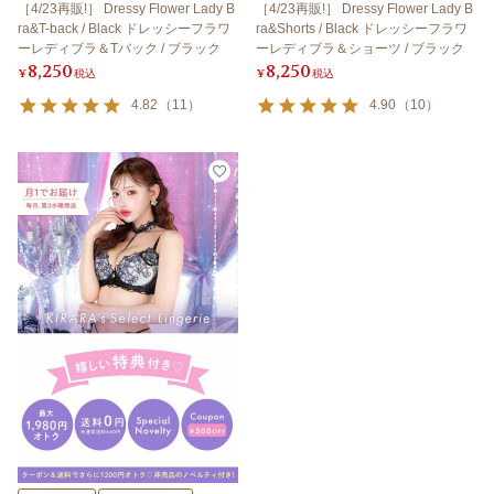
［4/23再販!］ Dressy Flower Lady B
［4/23再販!］ Dressy Flower Lady B
ra&T-back / Black ドレッシーフラワ
ra&Shorts / Black ドレッシーフラワ
ーレディブラ＆Tバック / ブラック
ーレディブラ＆ショーツ / ブラック
8,250
8,250
¥
税込
¥
税込
4.82
（
11
）
4.90
（
10
）