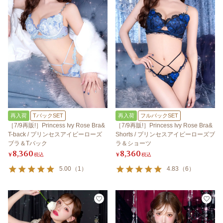
再入荷
TバックSET
再入荷
フルバックSET
［7/9再販!］Princess Ivy Rose Bra&
［7/9再販!］Princess Ivy Rose Bra&
T-back / プリンセスアイビーローズ
Shorts / プリンセスアイビーローズブ
ブラ＆Tバック
ラ＆ショーツ
8,360
8,360
¥
税込
¥
税込
5.00
（
1
）
4.83
（
6
）