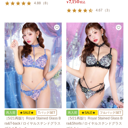
7,150
¥
税込
4.88
（
8
）
4.67
（
3
）
再入荷
★SALE★
TバックSET
再入荷
★SALE★
フルバックSET
［5/21再販!］Royal Stained Glass B
［5/21再販!］Royal Stained Glass B
ra&T-back / ロイヤルステンドグラス
ra&Shorts / ロイヤルステンドグラス