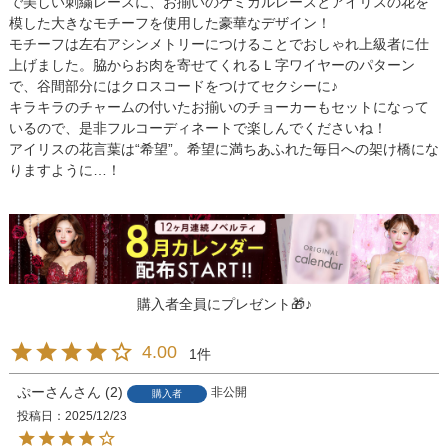
で美しい刺繍レースに、お揃いのケミカルレースとアイリスの花を
模した大きなモチーフを使用した豪華なデザイン！
モチーフは左右アシンメトリーにつけることでおしゃれ上級者に仕
上げました。脇からお肉を寄せてくれるＬ字ワイヤーのパターン
で、谷間部分にはクロスコードをつけてセクシーに♪
キラキラのチャームの付いたお揃いのチョーカーもセットになって
いるので、是非フルコーディネートで楽しんでくださいね！
アイリスの花言葉は“希望”。希望に満ちあふれた毎日への架け橋にな
りますように…！
購入者全員にプレゼント🎁♪
4.00
1
ぷーさん
2
非公開
購入者
投稿日
2025/12/23