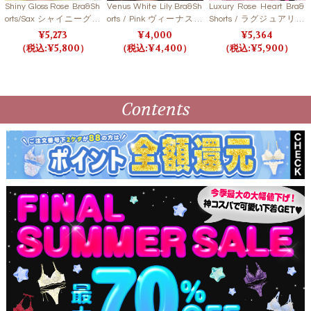
Shiny Gloss Rose Bra&Sh
Venus White Lily Bra&Sh
Luxury Rose Heart Bra&
orts/Sax シャイニーグロ
orts / Pink ヴィーナスホ
Shorts / ラグジュアリー
スローズブラ＆ショーツ/
ワイトリリーブラ＆ショ
ローズハートブラ＆ショ
5,273
4,000
5,364
サックス【LB6396】 【L
ーツ / ピンク【LB5500】
ーツ 【LB5500】
5,800
4,400
5,900
B5500】
Contents