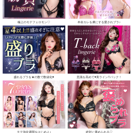
極上のモテフェロモン♡
本命カレを虜にする愛されブラ♪
盛れるブラを★の数で数値化♥
意識を高めて♥美ラインTバック！
モテ強化週間をはじめよ♪
絶対に褒められる♡