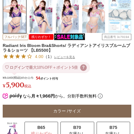
フルバックSET
残りわずか！
商品番号
3c79194
Radiant Iris Bloom Bra&Shorts/ ラディアントアイリスブルームブ
ラ＆ショーツ 【LB5500】
4.00
（
1
）
レビューを見る
ログインで
最大10%OFF＋ポイント5倍
?
¥
8,140
のところ
54
5,900
¥
税込
なら
月々1,966円
から。分割手数料無料
カラー
サイズ
B65
B70
B75
残りわずか
在庫なし
在庫なし