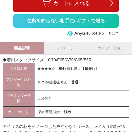
カートに入れる
住所を知らない相手にeギフトで贈る
のeギフトとは？
商品説明
イメージ
サイズ・詳細
◆着用スタッフサイズ：G70/F65/G70/C65/E65
ブラ盛れ度
★★★★☆：
星4
/ 盛れ度：【
超盛れ
】
アンダー付け心
きつめ/普通/楽ちん：
普通
地
ブラアンダー仕
土台付き
様
カップかぶり
深め/普通/浅め：
浅め
アイリスの花をイメージした爽やかなシリーズ。ラメ入りの艶やか