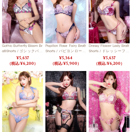
Gothic Butterfly Bloom Br
Papillon Rose Fairy Bra&
Dressy Flower Lady Bra&
a&Shorts / ゴシックバタ
Shorts / パピヨンローズ
Shorts / ドレッシーフラ
フライブルームブラ＆シ
フェアリーブラ＆ショー
ワーレディブラ＆ショー
5,637
5,364
5,637
ョーツ 【LB5500】
ツ 【LB5500】
ツ【LB5500】
6,200
5,900
6,200