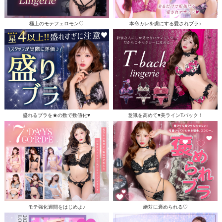
極上のモテフェロモン♡
本命カレを虜にする愛されブラ♪
盛れるブラを★の数で数値化♥
意識を高めて♥美ラインTバック！
モテ強化週間をはじめよ♪
絶対に褒められる♡