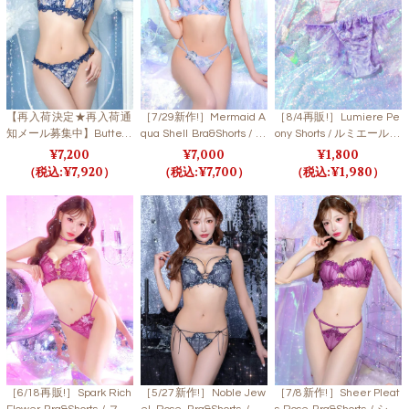
【再入荷決定★再入荷通
［7/29新作!］Mermaid A
［8/4再販!］Lumiere Pe
知メール募集中】Butterfl
qua Shell Bra&Shorts / マ
ony Shorts / ルミエールピ
y Rose Garden Bra&Shor
ーメイドアクアシェルブ
オニーショーツ
7,200
7,000
1,800
ts / バタフライローズガ
ラ＆ショーツ
7,920
7,700
1,980
ーデンブラ＆ショーツ
［6/18再販!］Spark Rich
［5/27新作!］Noble Jew
［7/8新作!］Sheer Pleat