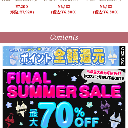
Flower Bra&Shorts / スパ
el Rose Bra&Shorts / ノ
s Rose Bra&Shorts / シア
ークリッチフラワーブラ
ーブルジュエルローズブ
ープリーツローズブラ＆
7,200
6,182
6,182
＆ショーツ
ラ＆ショーツ
ショーツ
7,920
6,800
6,800
Contents