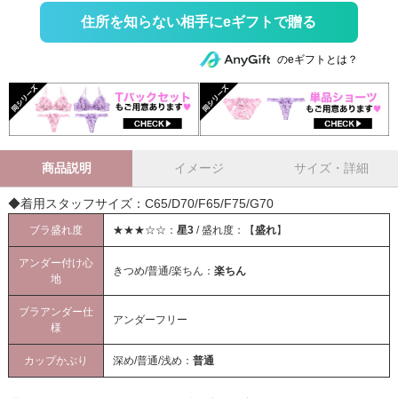
住所を知らない相手にeギフトで贈る
のeギフトとは？
商品説明
イメージ
サイズ・詳細
◆着用スタッフサイズ：C65/D70/F65/F75/G70
ブラ盛れ度
★★★☆☆：
星3
/ 盛れ度：【
盛れ
】
アンダー付け心
きつめ/普通/楽ちん：
楽ちん
地
ブラアンダー仕
アンダーフリー
様
カップかぶり
深め/普通/浅め：
普通