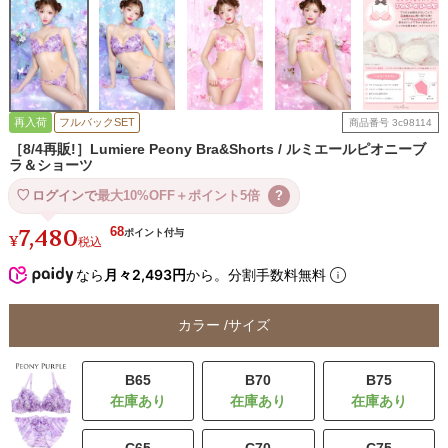
再入荷
フルバックSET
商品番号
3c98114
［8/4再販!］Lumiere Peony Bra&Shorts / ルミエールピオニーブ
ラ＆ショーツ
ログインで
最大10%OFF＋ポイント5倍
?
7,480
68
¥
税込
なら
月々2,493円
から。分割手数料無料
カラー
サイズ
B65
B70
B75