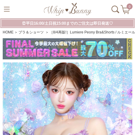
0
⏰平日16:00/土日祝15:00までのご注文は即日発送♡
HOME
ブラ＆ショーツ
［8/4再販!］Lumiere Peony Bra&Shorts /