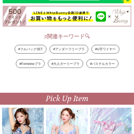
♯関連キーワード🔍
#フルバックSET
#アンダーフリーブラ
#U字ワイヤー
#Feminineブラ
#大人ガーリーブラ
#パステルカラー
Pick Up Item