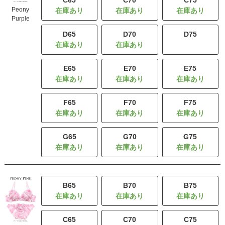
C65
C70
C75
Peony
Purple
D65
D70
D75
残りわずか
E65
E70
E75
F65
F70
F75
G65
G70
G75
B65
B70
B75
C65
C70
C75