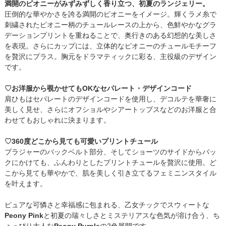
満開のピオニーがみずみずしく香り立つ、初夏のランジェリー。
圧倒的な華やかさを誇る満開のピオニーをイメージ。輝くラメ糸で
刺繍されたピオニー柄のチュールレースの上から、色鮮やかなグラ
デーションプリントを重ねることで、奥行きのある幻想的な美しさ
を表現。さらにカップには、立体的なピオニーのチュールモチーフ
を贅沢にプラス。胸元をドラマティックに彩る、主役級のデザイン
です。
♡お洋服から覗かせてもOKなセパレート・デザインコード
肩ひもはセパレートのデザインコードを使用し、デコルテを華奢に
美しく見せ、さらにオフショルやシアートップスなどのお洋服と合
わせてもおしゃれに決まります。
♡360度どこから見ても可愛いプリントチュール
ブラジャーのバックベルト部分、そしてショーツのサイドからバッ
クにかけても、ふんわりとしたプリントチュールを贅沢に使用。ど
こから見ても華やかで、肌を美しく引き立てるフェミニンスタイル
を叶えます。
ピュアな可憐さと幸福感に包まれる、乙女チックでスウィートな
Peony Pink
と初夏の瑞々しさとミステリアスな色気が溶け合う、ち