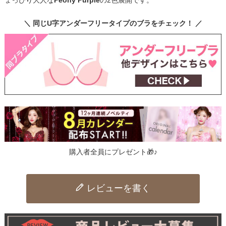
ょっぴり大人な
Peony Purple
の2色展開です。
＼ 同じU字アンダーフリータイプのブラをチェック！ ／
購入者全員にプレゼント🎁♪
レビューを書く