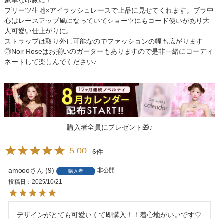
豪華な印象に！
プリーツ生地×アイラッシュレースで上品に見せてくれます。ブラ中
心はレースアップ風になっていてショーツにもコード使いがあり大
人可愛い仕上がりに。
ストラップは取り外し可能なのでファッションの幅も広がります
◎Noir Roseはお揃いのガーターもありますので是非一緒にコーディ
ネートして楽しんでください♪
購入者全員にプレゼント🎁♪
5.00
6
amooo
9
非公開
購入者
投稿日
2025/10/21
デザインがとても可愛いくて即購入！！着心地がいいです♡