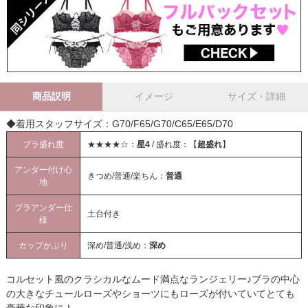
商品説明
イメージ
サイズ・詳細
◆着用スタッフサイズ：G70/F65/G70/C65/E65/D70
ブラ盛れ度
★★★★☆：
星4
/ 盛れ度：【
超盛れ
】
アンダー付け心
きつめ/普通/楽ちん：
普通
地
ブラアンダー仕
土台付き
様
カップかぶり
深め/普通/浅め：
深め
コルセット風のクラシカルなムード満点なランジェリー♪ブラの中心
の大きなチュールローズやショーツにもローズが付いていてとても