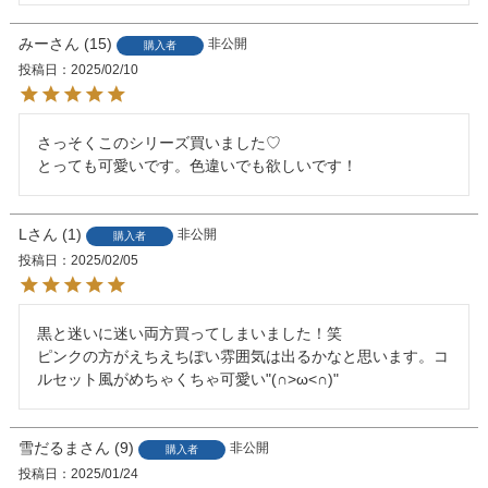
みー
15
非公開
購入者
投稿日
2025/02/10
さっそくこのシリーズ買いました♡

とっても可愛いです。色違いでも欲しいです！
L
1
非公開
購入者
投稿日
2025/02/05
黒と迷いに迷い両方買ってしまいました！笑

ピンクの方がえちえちぽい雰囲気は出るかなと思います。コ
ルセット風がめちゃくちゃ可愛い"(∩>ω<∩)"
雪だるま
9
非公開
購入者
投稿日
2025/01/24