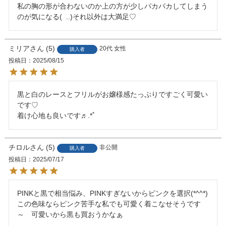
私の胸の形が合わないのか上の方が少しパカパカしてしまう
のが気になる(  ..)それ以外は大満足♡
ミリア
5
20代
女性
購入者
投稿日
2025/08/15
黒と白のレースとフリルがお嬢様感たっぷりですごく可愛い
です♡

着け心地も良いです♬.*ﾟ
チロル
5
非公開
購入者
投稿日
2025/07/17
PINKと黒で相当悩み、PINKすぎないからピンクを選択(*^^*)

この色味ならピンク苦手な私でも可愛く着こなせそうです
～　可愛いから黒も買おうかなぁ