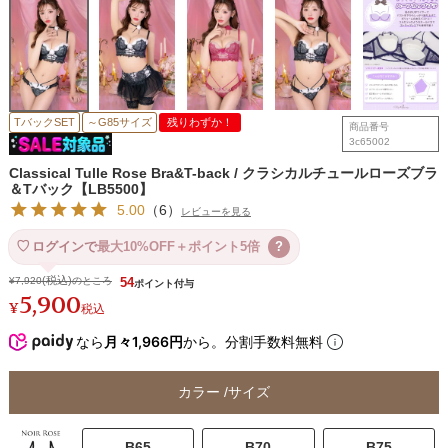
TバックSET
～G85サイズ
残りわずか！
商品番号
3c65002
Classical Tulle Rose Bra&T-back / クラシカルチュールローズブラ
＆Tバック【LB5500】
5.00
（
6
）
レビューを見る
ログインで
最大10%OFF＋ポイント5倍
?
¥
7,920
のところ
54
5,900
¥
税込
なら
月々1,966円
から。分割手数料無料
カラー
サイズ
B65
B70
B75