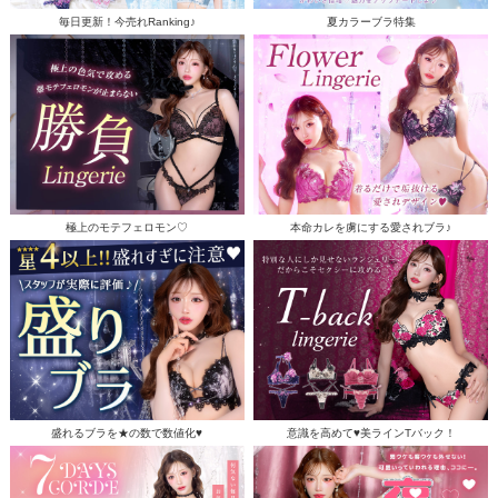
毎日更新！今売れRanking♪
夏カラーブラ特集
極上のモテフェロモン♡
本命カレを虜にする愛されブラ♪
盛れるブラを★の数で数値化♥
意識を高めて♥美ラインTバック！