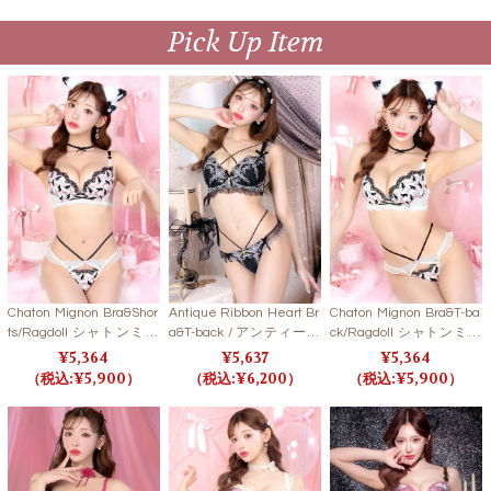
Pick Up Item
Chaton Mignon Bra&Shor
Antique Ribbon Heart Br
Chaton Mignon Bra&T-ba
ts/Ragdoll シャトンミニ
a&T-back / アンティーク
ck/Ragdoll シャトンミニ
ョンブラ＆ショーツ/ラグ
リボンハートブラ＆Tバ
ョンブラ＆Tバック/ラグ
5,364
5,637
5,364
ドール【LB5500】
ック 【LB5500】
ドール【LB5500】
5,900
6,200
5,900