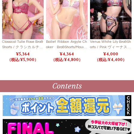
Classical Tulle Rose Bra&
Ballet Ribbon Argyle Ch
Venus White Lily Bra&Sh
Shorts / クラシカルチュ
oker Bra&Shorts/Mauve
orts / Pink ヴィーナスホ
ールローズブラ＆ショー
Pink バレエリボンアーガ
ワイトリリーブラ＆ショ
5,364
4,364
4,000
ツ【LB5500】
イルブラ＆ショーツ/モー
ーツ / ピンク【LB5500】
5,900
4,800
4,400
ブピンク【LB5500】
Contents