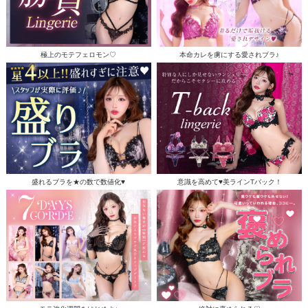
極上のモテフェロモン♡
本命カレを虜にする愛されブラ♪
盛れるブラを★の数で数値化♥
意識を高めて♥美ラインTバック！