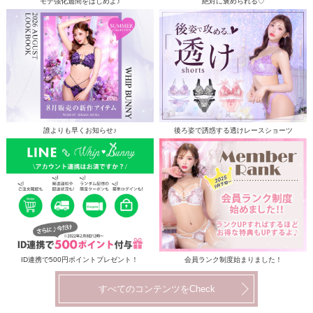
モテ強化週間をはじめよ♪
絶対に褒められる♡
誰よりも早くお知らせ♪
後ろ姿で誘惑する透けレースショーツ
ID連携で500円ポイントプレゼント！
会員ランク制度始まりました！
すべてのコンテンツをCheck