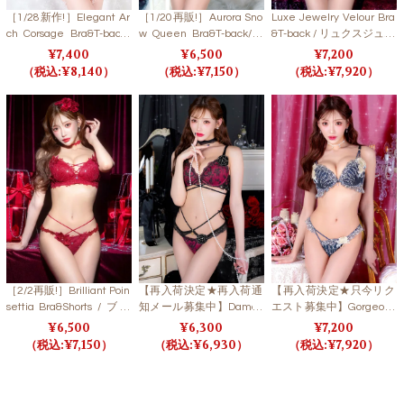
［1/28新作!］Elegant Ar
［1/20再販!］Aurora Sno
Luxe Jewelry Velour Bra
ch Corsage Bra&T-back/
w Queen Bra&T-back/ S
&T-back / リュクスジュエ
エレガントアーチコサー
NOW CRYSTAL オーロラ
リーベロアブラ＆Tバッ
7,400
6,500
7,200
ジュブラ＆Tバック 【LB
スノークイーンブラ＆T
ク【LB5500】
8,140
7,150
7,920
5500】
バック/ スノークリスタ
ル 【LB5500】
［2/2再販!］Brilliant Poin
【再入荷決定★再入荷通
【再入荷決定★只今リク
settia Bra&Shorts / ブリ
知メール募集中】Damas
エスト募集中】Gorgeous
リアントポインセチアブ
uku Heart Bloom Bra&T-
Masquerade Bra&T-bac
6,500
6,300
7,200
ラ＆ショーツ 【LB550
back / ダマスクハートブ
k/ ゴージャスマスカレー
7,150
6,930
7,920
0】
ルームブラ＆Tバック 【L
ドブラ＆Tバック 【LB55
B5500】
00】