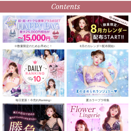
Contents
※数量限定のためお早めに！
8月のカレンダー配布開始♪
毎日更新！今売れRanking♪
夏カラーブラ特集