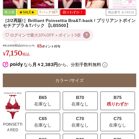
再入荷
★SALE★
TバックSET
残りわずか！
商品番号
3c79219
［2/2再販!］Brilliant Poinsettia Bra&T-back / ブリリアントポイン
セチアブラ＆Tバック 【LB5500】
ログインで
最大10%OFF＋ポイント5倍
?
¥
8,140
のところ
65
7,150
¥
税込
なら
月々2,383円
から。分割手数料無料
カラー
サイズ
B65
B70
B75
在庫なし
在庫なし
残りわずか
C65
C70
C75
POINSETTI
在庫なし
在庫なし
在庫なし
A RED