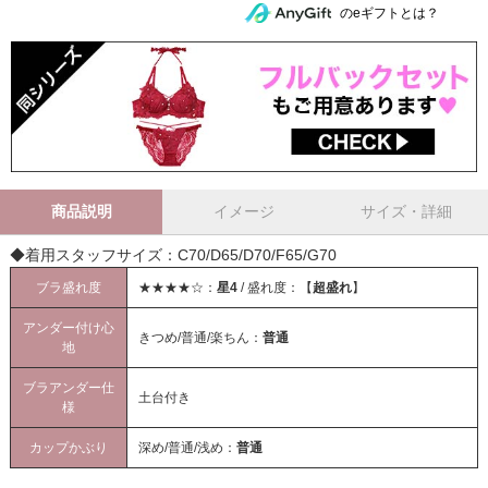
のeギフトとは？
商品説明
イメージ
サイズ・詳細
◆着用スタッフサイズ：C70/D65/D70/F65/G70
ブラ盛れ度
★★★★☆：
星4
/ 盛れ度：【
超盛れ
】
アンダー付け心
きつめ/普通/楽ちん：
普通
地
ブラアンダー仕
土台付き
様
カップかぶり
深め/普通/浅め：
普通