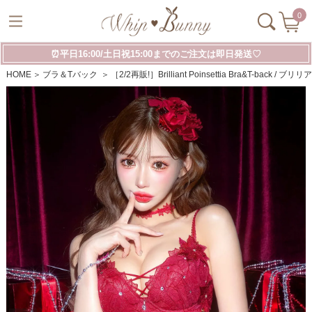
0
⏰平日16:00/土日祝15:00までのご注文は即日発送♡
HOME
ブラ＆Tバック
［2/2再販!］Brilliant Poinsettia Bra&T-ba