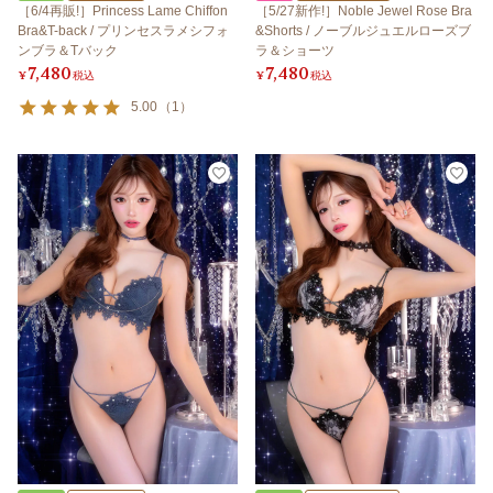
［6/4再販!］Princess Lame Chiffon
［5/27新作!］Noble Jewel Rose Bra
Bra&T-back / プリンセスラメシフォ
&Shorts / ノーブルジュエルローズブ
ンブラ＆Tバック
ラ＆ショーツ
7,480
7,480
¥
税込
¥
税込
5.00
（
1
）