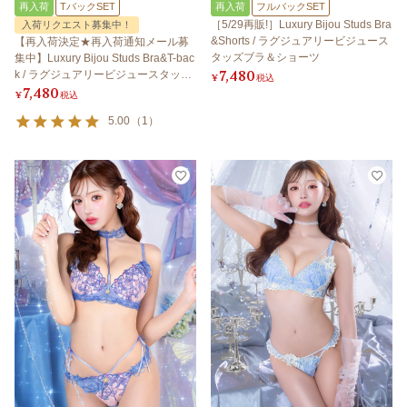
再入荷
TバックSET
再入荷
フルバックSET
［5/29再販!］Luxury Bijou Studs Bra
入荷リクエスト募集中！
&Shorts / ラグジュアリービジュース
【再入荷決定★再入荷通知メール募
タッズブラ＆ショーツ
集中】Luxury Bijou Studs Bra&T-bac
7,480
k / ラグジュアリービジュースタッズ
¥
税込
7,480
ブラ＆Tバック
¥
税込
5.00
（
1
）