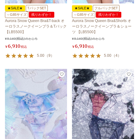
★SALE★
TバックSET
★SALE★
フルバックSET
～G85サイズ
残りわずか！
～G85サイズ
残りわずか！
Aurora Snow Queen Bra&T-back オ
Aurora Snow Queen Bra&Shorts オ
ーロラスノークイーンブラ＆Tバック
ーロラスノークイーンブラ＆ショー
【LB5500】
ツ 【LB5500】
¥
8,140
のところ
¥
8,140
のところ
6,910
6,910
¥
税込
¥
税込
5.00
（
9
）
5.00
（
4
）