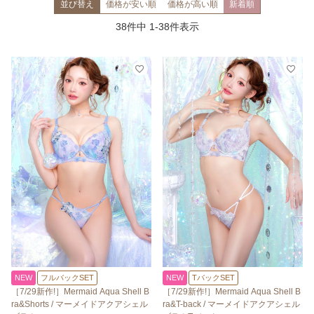
並び替え
価格が安い順
価格が高い順
新着順
38
件中
1
-
38
件表示
NEW
フルバックSET
NEW
TバックSET
［7/29新作!］Mermaid Aqua Shell B
［7/29新作!］Mermaid Aqua Shell B
ra&Shorts / マーメイドアクアシェル
ra&T-back / マーメイドアクアシェル