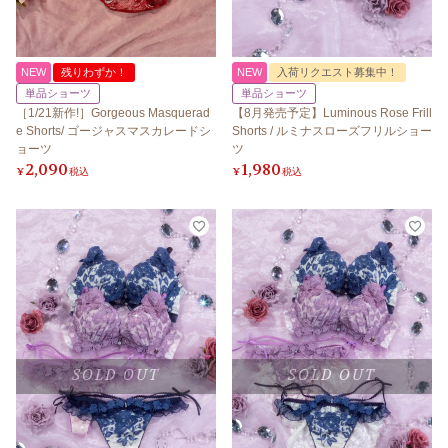
NEW
残りわずか！
NEW
入荷リクエスト募集中！
単品ショーツ
単品ショーツ
［1/21新作!］Gorgeous Masquerad
【8月発売予定】Luminous Rose Frill
e Shorts/ ゴージャスマスカレードシ
Shorts / ルミナスローズフリルショー
ョーツ
ツ
2,090
1,980
¥
税込
¥
税込
SOLD OUT
SOLD OUT