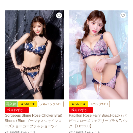
再入荷
★SALE★
フルバックSET
★SALE★
TバックSET
残りわずか！
残りわずか！
Gorgeous Shine Rose Choker Bra&
Papillon Rose Fairy Bra&T-back / パ
Shorts / Blue ゴージャスシャインロ
ピヨンローズフェアリーブラ＆Tバッ
ーズチョーカーブラ＆ショーツ / ブ
ク 【LB5500】
ルー【LB5500】
¥
7,480
のところ
¥
7,920
のところ