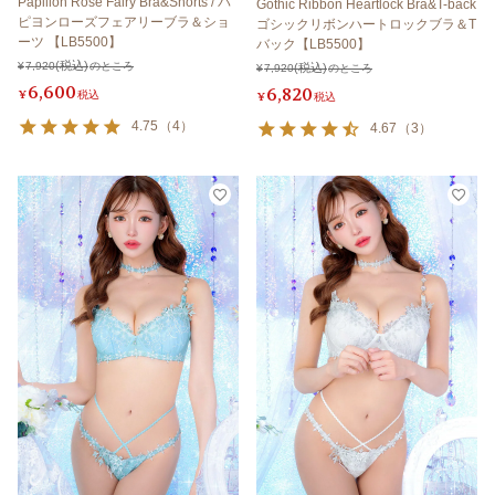
Papillon Rose Fairy Bra&Shorts / パ
Gothic Ribbon Heartlock Bra&T-back
ピヨンローズフェアリーブラ＆ショ
ゴシックリボンハートロックブラ＆T
ーツ 【LB5500】
バック【LB5500】
¥
7,920
のところ
¥
7,920
のところ
6,600
6,820
¥
税込
¥
税込
4.75
（
4
）
4.67
（
3
）