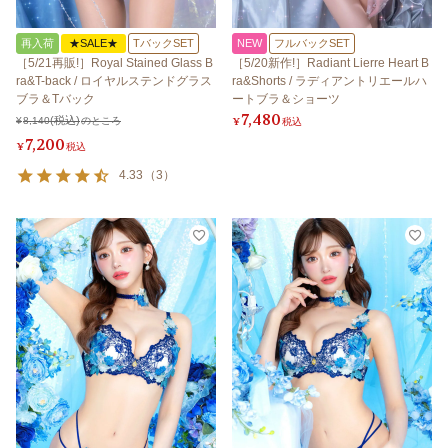
再入荷
★SALE★
TバックSET
NEW
フルバックSET
［5/21再販!］Royal Stained Glass B
［5/20新作!］Radiant Lierre Heart B
ra&T-back / ロイヤルステンドグラス
ra&Shorts / ラディアントリエールハ
ブラ＆Tバック
ートブラ＆ショーツ
7,480
¥
8,140
のところ
¥
税込
7,200
¥
税込
4.33
（
3
）