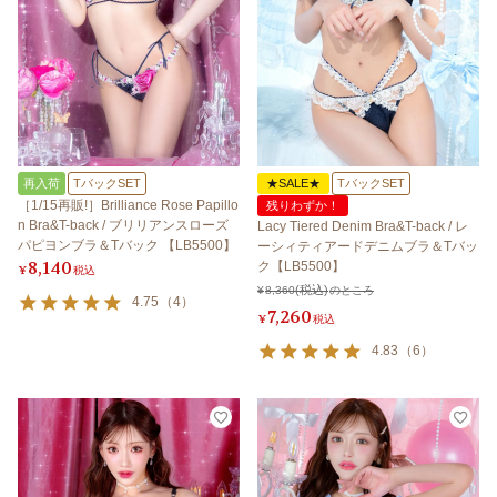
再入荷
TバックSET
★SALE★
TバックSET
［1/15再販!］Brilliance Rose Papillo
残りわずか！
n Bra&T-back / ブリリアンスローズ
Lacy Tiered Denim Bra&T-back / レ
パピヨンブラ＆Tバック 【LB5500】
ーシィティアードデニムブラ＆Tバッ
8,140
ク【LB5500】
¥
税込
¥
8,360
のところ
4.75
（
4
）
7,260
¥
税込
4.83
（
6
）