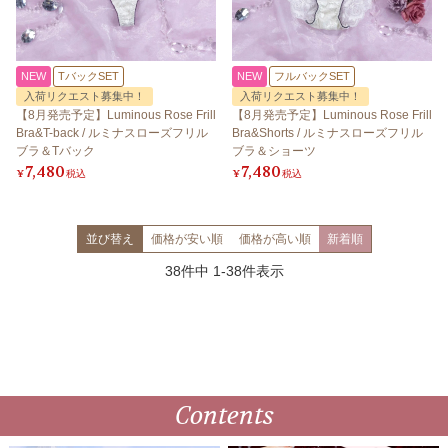
NEW
TバックSET
NEW
フルバックSET
入荷リクエスト募集中！
入荷リクエスト募集中！
【8月発売予定】Luminous Rose Frill
【8月発売予定】Luminous Rose Frill
Bra&T-back / ルミナスローズフリル
Bra&Shorts / ルミナスローズフリル
ブラ＆Tバック
ブラ＆ショーツ
7,480
7,480
¥
税込
¥
税込
並び替え
価格が安い順
価格が高い順
新着順
38
件中
1
-
38
件表示
Contents