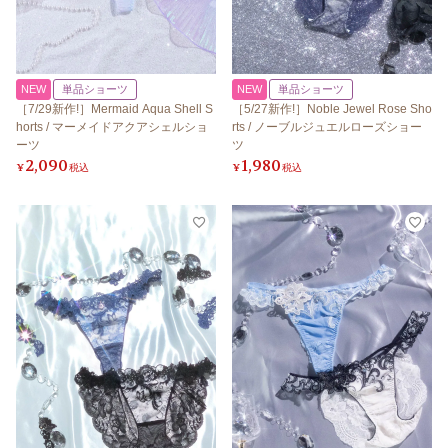
NEW
単品ショーツ
NEW
単品ショーツ
［7/29新作!］Mermaid Aqua Shell S
［5/27新作!］Noble Jewel Rose Sho
horts / マーメイドアクアシェルショ
rts / ノーブルジュエルローズショー
ーツ
ツ
2,090
1,980
¥
税込
¥
税込