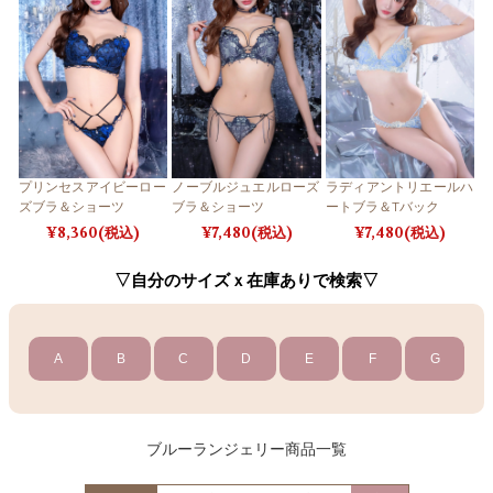
プリンセスアイビーロー
ノーブルジュエルローズ
ラディアントリエールハ
ズブラ＆ショーツ
ブラ＆ショーツ
ートブラ＆Tバック
8,360(税込)
7,480(税込)
7,480(税込)
▽自分のサイズｘ在庫ありで検索▽
A
B
C
D
E
F
G
ブルーランジェリー商品一覧