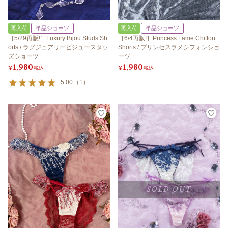
再入荷
単品ショーツ
再入荷
単品ショーツ
［5/29再販!］Luxury Bijou Studs Sh
［6/4再販!］Princess Lame Chiffon
orts / ラグジュアリービジュースタッ
Shorts / プリンセスラメシフォンショ
ズショーツ
ーツ
1,980
1,980
¥
税込
¥
税込
5.00
（
1
）
SOLD OUT