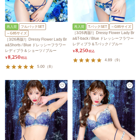
再入荷
フルバックSET
再入荷
TバックSET
～G85サイズ
［3/26再販!］Dressy Flower Lady Br
～G85サイズ
a&T-back / Blue ドレッシーフラワー
［3/26再販!］Dressy Flower Lady Br
レディブラ＆Tバック / ブルー
a&Shorts / Blue ドレッシーフラワー
8,250
レディブラ＆ショーツ / ブルー
¥
税込
8,250
¥
税込
4.89
（
9
）
5.00
（
8
）