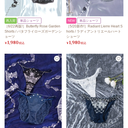
再入荷
単品ショーツ
NEW
単品ショーツ
［6/22再販!］Butterfly Rose Garden
［5/20新作!］Radiant Lierre Heart S
Shorts / バタフライローズガーデンシ
horts / ラディアントリエールハート
ョーツ
ショーツ
1,980
1,980
¥
税込
¥
税込