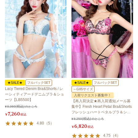
★SALE★
フルバックSET
★SALE★
フルバックSET
Lacy Tiered Denim Bra&Shorts / レ
～G85サイズ
ーシィティアードデニムブラ＆ショ
入荷リクエスト募集中！
ーツ【LB5500】
【再入荷決定★再入荷通知メール募
集中】Fresh Heart Petal Bra&Shorts
¥
8,360
のところ
フレッシュハートペタルブラ＆ショ
7,260
¥
税込
ーツ 【LB5500】
¥
8,250
のところ
4.80
（
5
）
6,820
¥
税込
4.75
（
4
）