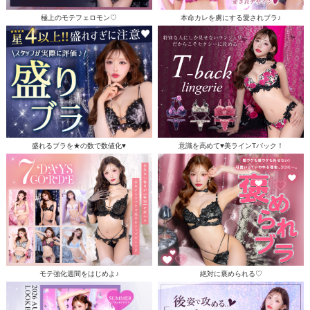
極上のモテフェロモン♡
本命カレを虜にする愛されブラ♪
盛れるブラを★の数で数値化♥
意識を高めて♥美ラインTバック！
モテ強化週間をはじめよ♪
絶対に褒められる♡