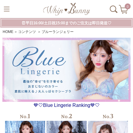
0
⏰平日16:00/土日祝15:00までのご注文は即日発送♡
HOME
コンテンツ
ブルーランジェリー
💙🤍Blue Lingerie Ranking💙🤍
1
2
3
No.
No.
No.