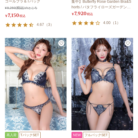
コールブラ＆Tバック
集中】Butterfly Rose Garden Bra&S
horts / バタフライローズガーデンブ
¥
8,250
のところ
7,920
ラ＆ショーツ
7,150
¥
税込
¥
税込
4.00
（
1
）
4.67
（
3
）
再入荷
TバックSET
NEW
フルバックSET