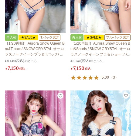
再入荷
★SALE★
TバックSET
再入荷
★SALE★
フルバックSET
［1/20再販!］Aurora Snow Queen B
［1/20再販!］Aurora Snow Queen B
ra&T-back/ SNOW CRYSTAL オーロ
ra&Shorts / SNOW CRYSTAL オーロ
ラスノークイーンブラ＆Tバック/ ス
ラスノークイーンブラ＆ショーツ /
ノークリスタル 【LB5500】
スノークリスタル 【LB5500】
¥
8,140
のところ
¥
8,140
のところ
7,150
7,150
¥
税込
¥
税込
5.00
（
3
）