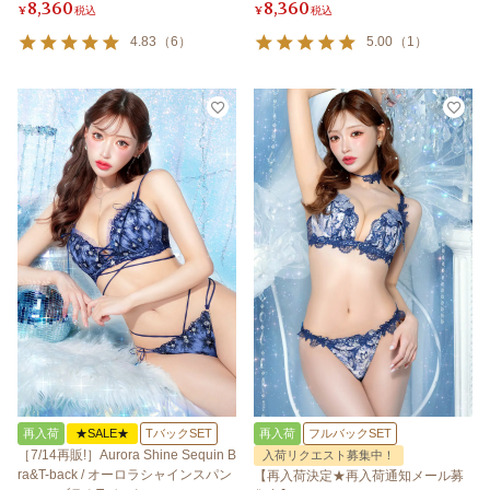
8,360
8,360
¥
税込
¥
税込
4.83
（
6
）
5.00
（
1
）
再入荷
★SALE★
TバックSET
再入荷
フルバックSET
［7/14再販!］Aurora Shine Sequin B
入荷リクエスト募集中！
ra&T-back / オーロラシャインスパン
【再入荷決定★再入荷通知メール募