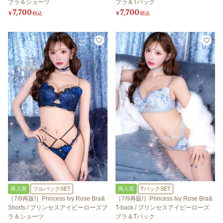
ブラ＆ショーツ
ブラ＆Tバック
7,700
7,700
¥
税込
¥
税込
再入荷
フルバックSET
再入荷
TバックSET
［7/9再販!］Princess Ivy Rose Bra&
［7/9再販!］Princess Ivy Rose Bra&
Shorts / プリンセスアイビーローズブ
T-back / プリンセスアイビーローズ
ラ＆ショーツ
ブラ＆Tバック