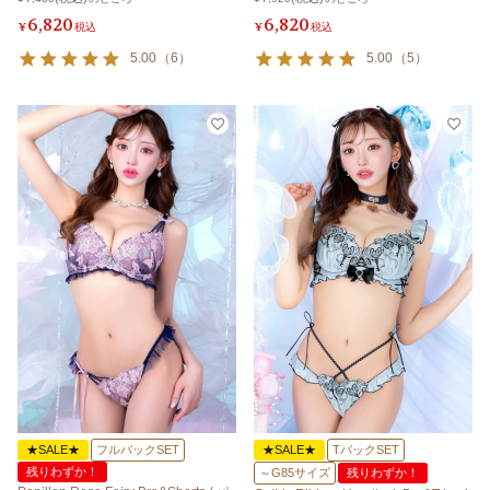
6,820
6,820
¥
税込
¥
税込
5.00
（
6
）
5.00
（
5
）
★SALE★
フルバックSET
★SALE★
TバックSET
残りわずか！
～G85サイズ
残りわずか！