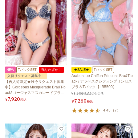
NEW
TバックSET
残りわずか！
★SALE★
TバックSET
Arabesque Chiffon Princess Bra&T-b
入荷リクエスト募集中！
ack / アラベスクシフォンプリンセス
【再入荷決定★只今リクエスト募集
ブラ＆Tバック【LB5500】
中】Gorgeous Masquerade Bra&T-b
ack/ ゴージャスマスカレードブラ＆T
¥
8,140
のところ
7,920
バック 【LB5500】
¥
税込
7,260
¥
税込
4.43
（
7
）