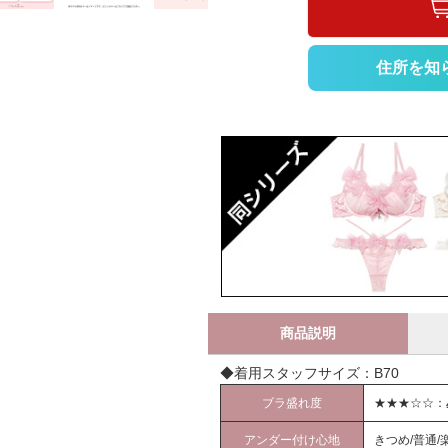
住所を知
商品説明
◆着用スタッフサイズ：B70
ブラ盛れ度
★★★☆☆：
アンダー付け心地
きつめ/普通/