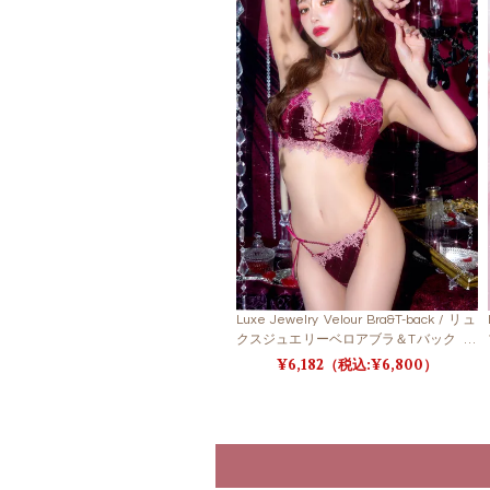
Luxe Jewelry Velour Bra&T-back / リュ
クスジュエリーベロアブラ＆Tバック【L
B5500】
6,182
6,800