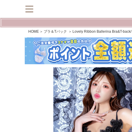
HOME
ブラ＆Tバック
Lovely Ribbon Ballerina B