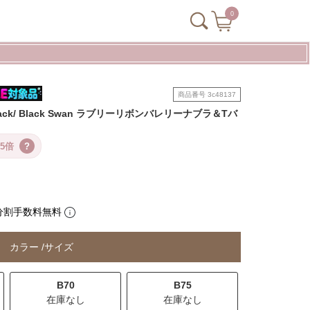
0
商品番号
3c48137
ra&T-back/ Black Swan ラブリーリボンバレリーナブラ＆Tバ
5倍
?
分割手数料無料
カラー
サイズ
B70
B75
在庫なし
在庫なし