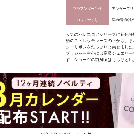
ブラアンダー仕様
アンダーフリ
カップかぶり
深め/普通/浅
人気のバレエコアシリーズに新色登場♪
柄のストレッチレースの上から、ま
ジーリボンをたっぷりと乗せました
ブラジャー中心には高級ジュエリー
す！ショーツの前身頃はちらりと肌