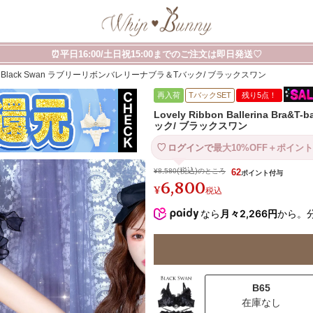
⏰平日16:00/土日祝15:00までのご注文は即日発送♡
ra&T-back/ Black Swan ラブリーリボンバレリーナブラ＆Tバック/ ブラックスワン
再入荷
TバックSET
残り5点！
Lovely Ribbon Ballerina B
ック/ ブラックスワン
ログインで
最大10%OFF＋ポイント
¥
8,580
のところ
62
6,800
¥
税込
なら
月々2,266円
から。
B65
在庫なし