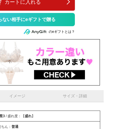
カートに入れる
らない相手にeギフトで贈る
のeギフトとは？
イメージ
サイズ・詳細
星3
/ 盛れ度：【
盛れ
】
楽ちん：
普通