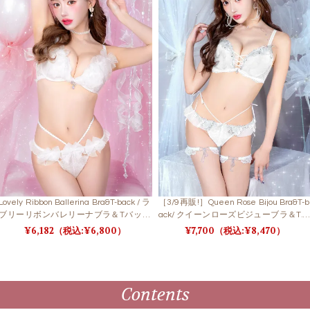
Lovely Ribbon Ballerina Bra&T-back / ラ
［3/9再販!］Queen Rose Bijou Bra&T-b
ブリーリボンバレリーナブラ＆Tバック
ack/ クイーンローズビジューブラ＆Tバ
【LB5500】
ック
6,182
6,800
7,700
8,470
Contents