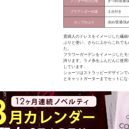
アンダー付け心地
きつめ/普通/
ブラアンダー仕様
土台付き
カップかぶり
深め/普通/浅
貴婦人のドレスをイメージした繊細
ぷりと使い、さらに上からこれでも
た。
フラワーガーデンをイメージしたモ
誇ります。ラメ糸をふんだんに使用
しています。
ショーツはストラッピーデザインで
とキャットガーターまでセットにな