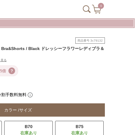
0
商品番号
3c79132
ady Bra&Shorts / Black ドレッシーフラワーレディブラ＆
を見る
5倍
?
分割手数料無料
カラー
サイズ
B70
B75