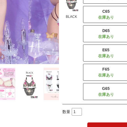
C65
BLACK
D65
E65
F65
G65