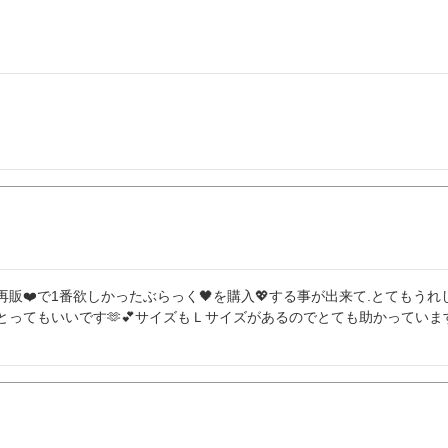
再販❤️で1番欲しかったぶらっく🖤を購入💖する事が出来て.とてもうれし
くて.とってもいいです🫶💕サイズもＬサイズがあるのでとても助かっていま