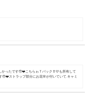
かったです🥹❤️こちらゎＴバック👙🩷も所有して
す🥹❤️ストラップ部分にお花🌸が付いていて.キャミ