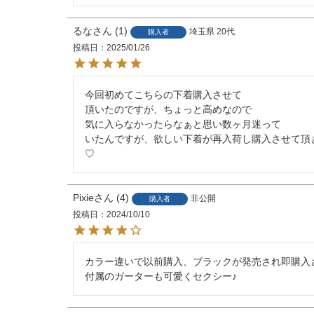
るな
1
埼玉県
20代
購入者
投稿日
2025/01/26
今回初めてこちらの下着購入させて

頂いたのですが、ちょっと高めなので

気に入らなかったらなぁと思い数ヶ月迷って

いたんですが、欲しい下着が再入荷し購入させて頂
♡
Pixie
4
非公開
購入者
投稿日
2024/10/10
カラー違いで以前購入、ブラックが発売され即購入さ
付属のガーターも可愛くセクシー♪