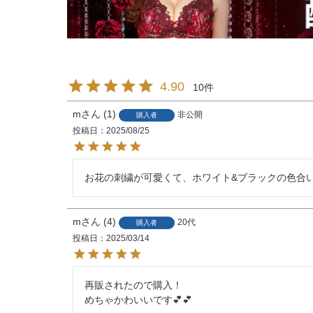
4.90
10
m
1
非公開
購入者
投稿日
2025/08/25
m
4
20代
購入者
投稿日
2025/03/14
再販されたので購入！

めちゃかわいいです💕💕