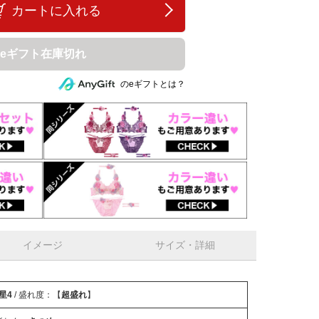
カートに入れる
eギフト在庫切れ
のeギフトとは？
イメージ
サイズ・詳細
星4
/ 盛れ度：【
超盛れ
】