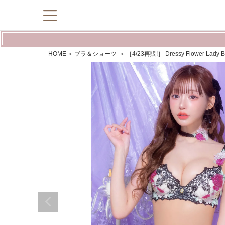
HOME
ブラ＆ショーツ
［4/23再販!］ Dressy Flower L