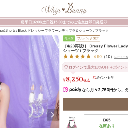
⏰平日16:00/土日祝15:00までのご注文は即日発送♡
ady Bra&Shorts / Black ドレッシーフラワーレディブラ＆ショーツ / ブラック
再入荷
フルバックSET
［4/23再販!］ Dressy Flower L
ショーツ / ブラック
4.90
（
10
）
レビュー
ログインで
最大10%OFF＋ポイント
8,250
75
¥
税込
なら
月々2,750円
から。
B65