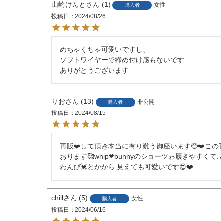
山崎けんと
1
女性
購入者
投稿日
2024/08/26
めちゃくちゃ可愛いですし、

ソフトワイヤーで締め付け感もないです

ありがとうございます
りお
13
非公開
購入者
投稿日
2024/08/15
再販❤️して頂き本当に有り難う御座います🥺❤️この
おります🥰whip❤︎bunnyのショーツゎ履きやす
わんぴ💓とかから.見えても可愛いです😍❤️
chill
5
女性
購入者
投稿日
2024/06/16