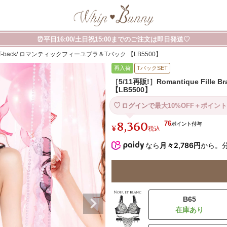
⏰平日16:00/土日祝15:00までのご注文は即日発送♡
 Bra&T-back/ ロマンティックフィーユブラ＆Tバック 【LB5500】
再入荷
TバックSET
［5/11再販!］Romantique Fil
【LB5500】
ログインで
最大10%OFF＋ポイント
8,360
76
¥
税込
なら
月々2,786円
から。
B65