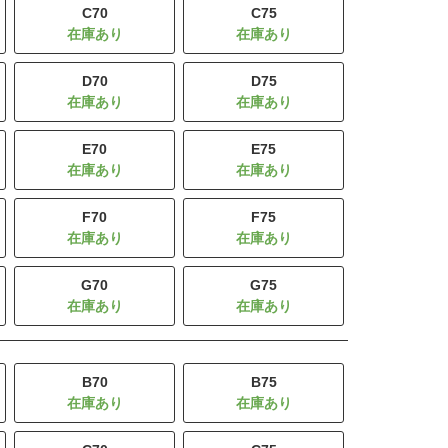
C70
C75
D70
D75
E70
E75
F70
F75
G70
G75
B70
B75