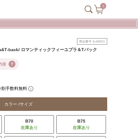
0
商品番号
3c49051
le Bra&T-back/ ロマンティックフィーユブラ＆Tバック
5倍
?
分割手数料無料
カラー
サイズ
B70
B75