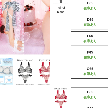
C65
noir et
blanc
D65
E65
F65
G65
B65