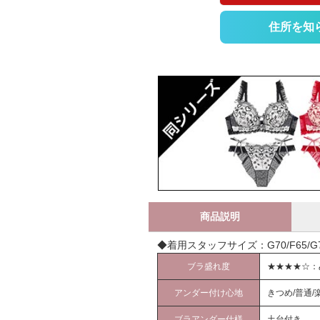
住所を知
商品説明
◆着用スタッフサイズ：G70/F65/G70
ブラ盛れ度
★★★★☆：
アンダー付け心地
きつめ/普通/
ブラアンダー仕様
土台付き