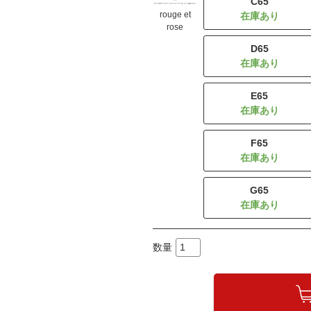
C65
rouge et
rose
D65
E65
F65
G65