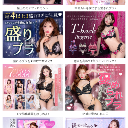
極上のモテフェロモン♡
本命カレを虜にする愛されブラ♪
盛れるブラを★の数で数値化♥
意識を高めて♥美ラインTバック！
モテ強化週間をはじめよ♪
絶対に褒められる♡