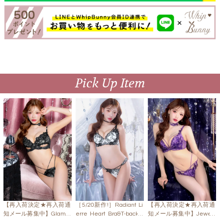
Pick Up Item
【再入荷決定★再入荷通
［5/20新作!］Radiant Li
【再入荷決定★再入荷通
知メール募集中】Glamor
erre Heart Bra&T-back /
知メール募集中】Jewelr