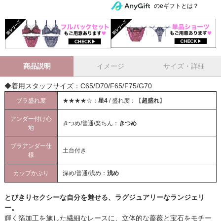
のeギフトとは？
商品説明
イメージ
サイズ・詳細
◆着用スタッフサイズ：C65/D70/F65/F75/G70
ブラ盛れ度
★★★★☆：
星4
/ 盛れ度：【
超盛れ
】
アンダー付け心
きつめ/普通/楽ちん：
きつめ
地
ブラアンダー仕
土台付き
様
カップかぶり
深め/普通/浅め：
浅め
とびきりセクシーな自分を魅せる、ラグジュアリーなランジェリ
ー。
輝く箔加工を施した繊細なレースに、立体的な薔薇と宝石をモチー