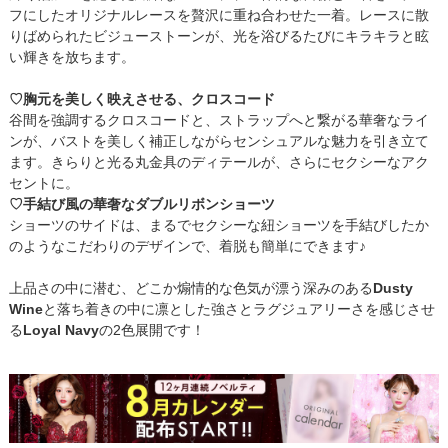
フにしたオリジナルレースを贅沢に重ね合わせた一着。レースに散
りばめられたビジューストーンが、光を浴びるたびにキラキラと眩
い輝きを放ちます。
♡胸元を美しく映えさせる、クロスコード
谷間を強調するクロスコードと、ストラップへと繋がる華奢なライ
ンが、バストを美しく補正しながらセンシュアルな魅力を引き立て
ます。きらりと光る丸金具のディテールが、さらにセクシーなアク
セントに。
♡手結び風の華奢なダブルリボンショーツ
ショーツのサイドは、まるでセクシーな紐ショーツを手結びしたか
のようなこだわりのデザインで、着脱も簡単にできます♪
上品さの中に潜む、どこか煽情的な色気が漂う深みのある
Dusty
Wine
と落ち着きの中に凛とした強さとラグジュアリーさを感じさせ
る
Loyal Navy
の2色展開です！