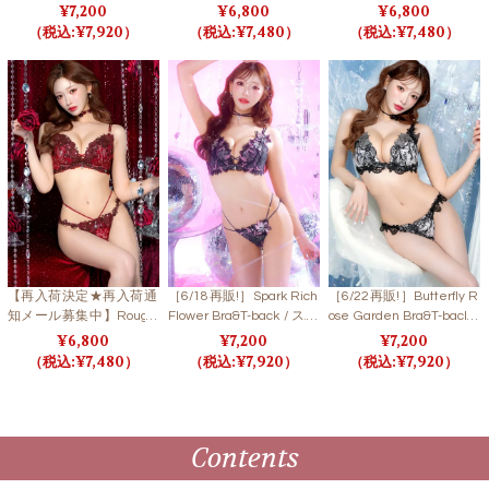
ous Bijou Flower Bra&T-b
ラディアントリエールハ
y Bloom Lace Bra&T-bac
7,200
6,800
6,800
ack / グラマラスビジュー
ートブラ＆Tバック
k / ジュエリーブルームレ
7,920
7,480
7,480
フラワーブラ＆Tバック
ースブラ＆Tバック
【再入荷決定★再入荷通
［6/18再販!］Spark Rich
［6/22再販!］Butterfly R
知メール募集中】Rouge
Flower Bra&T-back / スパ
ose Garden Bra&T-back /
Blossom Bra&T-back / ル
ークリッチフラワーブラ
バタフライローズガーデ
6,800
7,200
7,200
ージュブロッサムブラ＆
＆Tバック
ンブラ＆Tバック
7,480
7,920
7,920
Tバック
Contents