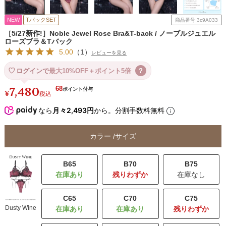
NEW
TバックSET
商品番号
3c9A033
［5/27新作!］Noble Jewel Rose Bra&T-back / ノーブルジュエル
ローズブラ＆Tバック
5.00
（
1
）
レビューを見る
ログインで
最大10%OFF＋ポイント5倍
?
7,480
68
¥
税込
なら
月々2,493円
から。分割手数料無料
カラー
サイズ
B65
B70
B75
残りわずか
在庫なし
C65
C70
C75
Dusty Wine
残りわずか