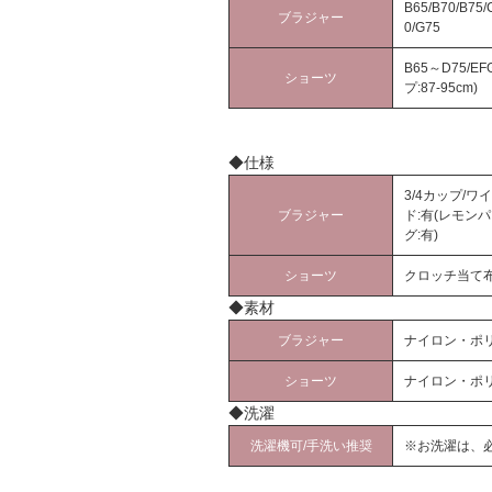
B65/B70/B75/
ブラジャー
0/G75
B65～D75/EF
ショーツ
プ:87-95cm)
◆仕様
3/4カップ/ワ
ブラジャー
ド:有(レモン
グ:有)
ショーツ
クロッチ当て布
◆素材
ブラジャー
ナイロン・ポ
ショーツ
ナイロン・ポ
◆洗濯
洗濯機可/手洗い推奨
※お洗濯は、