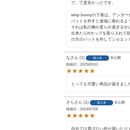
で、丁度良かったです。

whip bunnyの下着は、ア
パットを外すと途端に垂れるよう
それは私の胸が柔らか過ぎるせい
出来たらHカップを取り入れて
の方のパットを外してシルエッ
な
1
非公開
購入者
投稿日
2025/05/31
とっても可愛い商品が届きまし
さら
1
非公開
購入者
投稿日
2024/07/28
自分では選ばない色が届いたりド