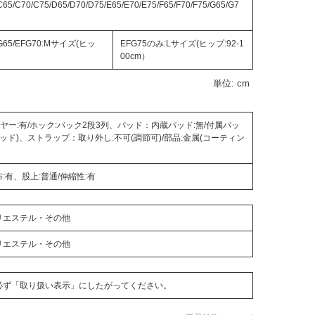
C65/C70/C75/D65/D70/D75/E65/E70/E75/F65/F70/F75/G65/G7
G65/EFG70:Mサイズ(ヒッ
EFG75のみ:Lサイズ(ヒップ:92-1
00cm）
単位: cm
イヤー:有/ホック:バック2段3列、パッド：内蔵パッド:無/付属パッ
パッド)、ストラップ：取り外し:不可(調節可)/部品:金属(コーティン
:有、股上:普通/伸縮性:有
リエステル・その他
リエステル・その他
必ず「取り扱い表示」にしたがってください。