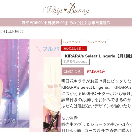
⏰平日16:00/土日祝15:00までのご注文は即日発送♡
gerie【月1回お届け】
TバックSET
フルバックSET
毎月1回お届け
KIRARA's Select Lingerie【月
商品番号
3f99010
¥
7,150
税込
1回につき
明日花キララがお届け月にピッタリな
KIRARA's Select Lingerie。 K
につかえる500円OFFクーポンも毎
該当付きのお届けをお休みできるのが
ふだんは選ばないデザインが届いたり
※ご注意
販売中のブラ＆ショーツの中から1点
月1回お届けコース以外で過去に購入