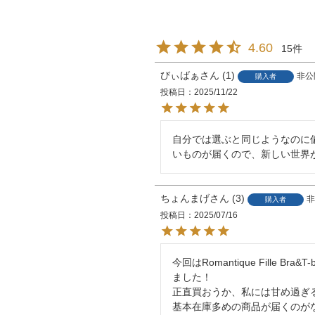
4.60
15
びぃばぁ
1
非公
購入者
投稿日
2025/11/22
自分では選ぶと同じようなのに
いものが届くので、新しい世界
ちょんまげ
3
非
購入者
投稿日
2025/07/16
今回はRomantique Fille 
ました！

正直買おうか、私には甘め過ぎ
基本在庫多めの商品が届くのが