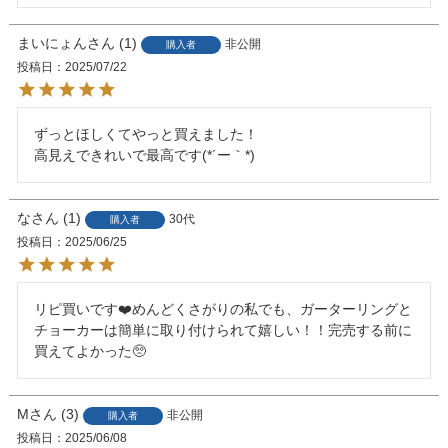
まいにょん
1
非公開
購入者
投稿日
2025/07/22
ずっとほしくてやっと買えました！

高見えできれいで最高です(*´ー｀*)
な
1
30代
購入者
投稿日
2025/06/25
リピ買いです❤️めんどくさがりの私でも、ガーターリングと
チョーカーは簡単に取り付けられて嬉しい！！完売する前に
買えてよかった🥺
M
3
非公開
購入者
投稿日
2025/06/08