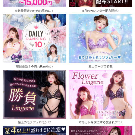
※数量限定のためお早めに！
8月のカレンダー配布開始♪
毎日更新！今売れRanking♪
夏カラーブラ特集
極上のモテフェロモン♡
本命カレを虜にする愛されブラ♪