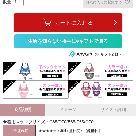
お気に入りに登録する
カートに入れる
住所を知らない相手にeギフトで贈る
のeギフトとは？
商品説明
イメージ
サイズ・詳細
◆着用スタッフサイズ：C65/D70/E65/F65/G70
ブラ盛れ度
★★★★☆：
星4
/ 盛れ度：【
超盛れ
】