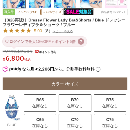
再入荷
フルバックSET
～G85サイズ
商品番号
3c79171
［3/26再販!］Dressy Flower Lady Bra&Shorts / Blue ドレッシー
フラワーレディブラ＆ショーツ / ブルー
5.00
（
8
）
レビューを見る
ログインで
最大10%OFF＋ポイント5倍
?
¥
8,250
のところ
62
6,800
¥
税込
なら
月々2,266円
から。分割手数料無料
カラー
サイズ
B65
B70
B75
在庫なし
在庫なし
在庫なし
C65
C70
C75
BLUE
在庫なし
在庫なし
在庫なし