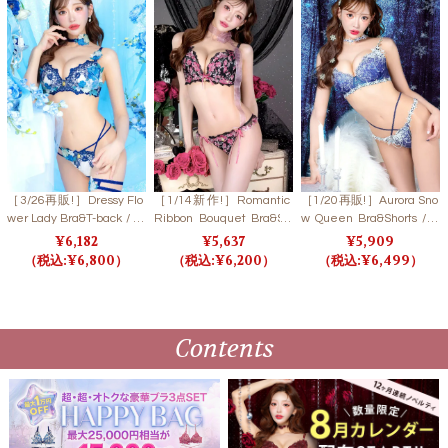
［3/26再販!］Dressy Flo
［1/14新作!］Romantic
［1/20再販!］Aurora Sno
wer Lady Bra&T-back / Bl
Ribbon Bouquet Bra&Sh
w Queen Bra&Shorts / S
ue ドレッシーフラワー
orts/ ロマンティックリボ
NOW CRYSTAL オーロラ
6,182
5,637
5,909
レディブラ＆Tバック / ブ
ンブーケブラ＆ショーツ
スノークイーンブラ＆シ
6,800
6,200
6,499
ルー
【LB5500】
ョーツ / スノークリスタ
ル 【LB5500】
Contents