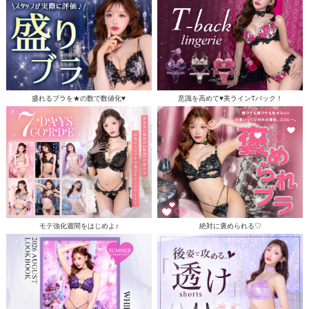
盛れるブラを★の数で数値化♥
意識を高めて♥美ラインTバック！
モテ強化週間をはじめよ♪
絶対に褒められる♡