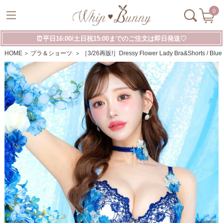
0
⏰平日16:00/土日祝15:00までのご注文は即日発送♡
HOME
ブラ＆ショーツ
［3/26再販!］Dressy Flower Lady Bra&Shor