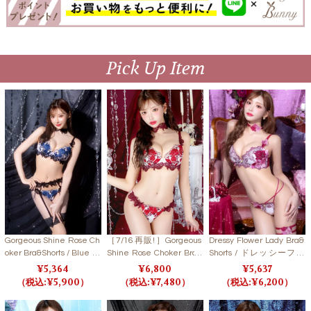
Pick Up Item
Gorgeous Shine Rose Ch
［7/16再販!］Gorgeous
Dressy Flower Lady Bra&
oker Bra&Shorts / Blue ゴ
Shine Rose Choker Bra&
Shorts / ドレッシーフラ
ージャスシャインローズ
Shorts/Red ゴージャスシ
ワーレディブラ＆ショー
5,364
6,800
5,637
チョーカーブラ＆ショー
ャインローズチョーカー
ツ【LB5500】
5,900
7,480
6,200
ツ / ブルー【LB5500】
ブラ＆ショーツ/レッド