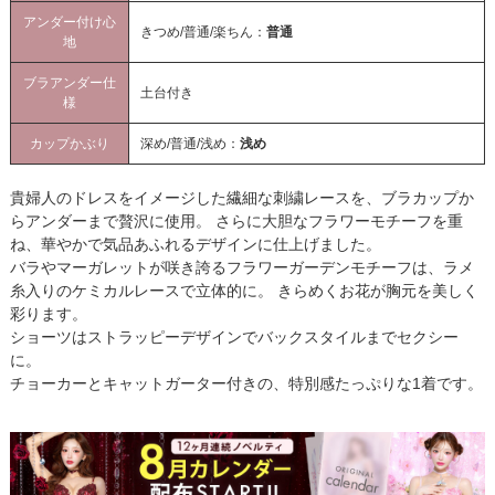
アンダー付け心
きつめ/普通/楽ちん：
普通
地
ブラアンダー仕
土台付き
様
カップかぶり
深め/普通/浅め：
浅め
貴婦人のドレスをイメージした繊細な刺繍レースを、ブラカップか
らアンダーまで贅沢に使用。 さらに大胆なフラワーモチーフを重
ね、華やかで気品あふれるデザインに仕上げました。
バラやマーガレットが咲き誇るフラワーガーデンモチーフは、ラメ
糸入りのケミカルレースで立体的に。 きらめくお花が胸元を美しく
彩ります。
ショーツはストラッピーデザインでバックスタイルまでセクシー
に。
チョーカーとキャットガーター付きの、特別感たっぷりな1着です。