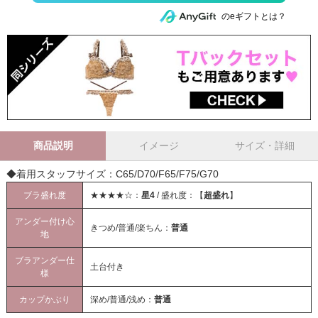
のeギフトとは？
商品説明
イメージ
サイズ・詳細
◆着用スタッフサイズ：C65/D70/F65/F75/G70
ブラ盛れ度
★★★★☆：
星4
/ 盛れ度：【
超盛れ
】
アンダー付け心
きつめ/普通/楽ちん：
普通
地
ブラアンダー仕
土台付き
様
カップかぶり
深め/普通/浅め：
普通