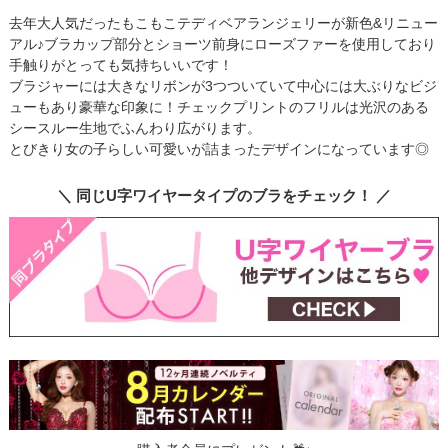
去年大人気だったもこもこテディベアランジェリーが新色&リニュー
アル♪ブラカップ部分とショーツ前身にローズファーを使用しており
手触りがとっても気持ちいいです！
ブラジャーには大きなリボンが3つついていて中心には大ぶりなビジ
ューもあり豪華な印象に！チェックプリントのフリルは光沢のある
シースルー生地でふんわり広がります。
とびきり女の子らしい可愛いが詰まったデザインになっています◎
＼ 同じU字ワイヤータイプのブラをチェック！ ／