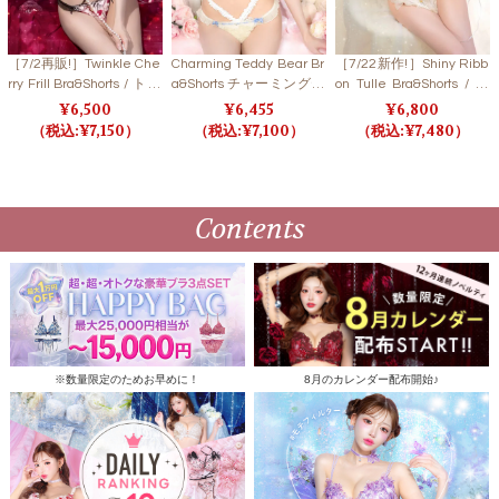
［7/2再販!］Twinkle Che
Charming Teddy Bear Br
［7/22新作!］Shiny Ribb
rry Frill Bra&Shorts / トゥ
a&Shorts チャーミングテ
on Tulle Bra&Shorts / シ
インクルチェリーフリル
ディベアブラ＆ショーツ
ャイニーリボンチュール
6,500
6,455
6,800
ブラ＆ショーツ
【LB5500】
ブラ＆ショーツ
7,150
7,100
7,480
Contents
※数量限定のためお早めに！
8月のカレンダー配布開始♪