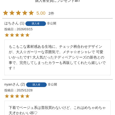
購入者全員にプレゼント🎁♪
5.00
2
はち
1
非公開
購入者
投稿日
2026/03/15
もこもこな素材感ある生地に、チェック柄合わせデザイン
が、大人☆ガーリーな雰囲気で、メチャ☆オシャレで 可愛
いかったです! 大人気だったテディベアシリーズの新色との
事で、完売してしまったカラーも再販してくれたら嬉しいで
す！
nyan
2
非公開
購入者
投稿日
2025/12/28
下着でベージュ系は普段買わないけど、これはめちゃめちゃ
天才かわいい🧸♡