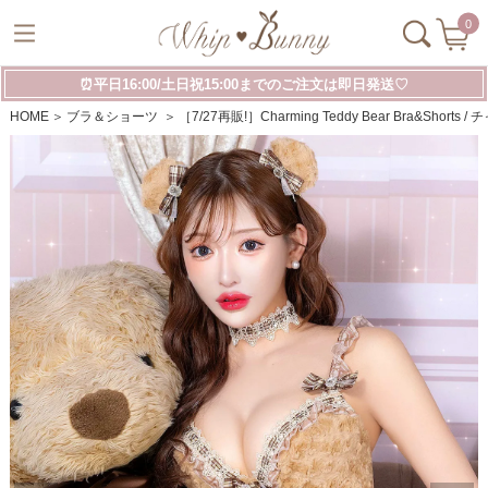
0
⏰平日16:00/土日祝15:00までのご注文は即日発送♡
HOME
ブラ＆ショーツ
［7/27再販!］Charming Teddy Bear Bra&Sh