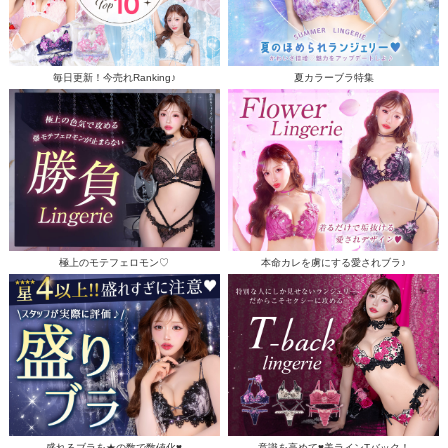
毎日更新！今売れRanking♪
夏カラーブラ特集
極上のモテフェロモン♡
本命カレを虜にする愛されブラ♪
盛れるブラを★の数で数値化♥
意識を高めて♥美ラインTバック！