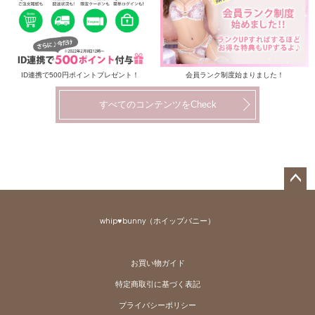
ID連携で500円ポイントプレゼント！
会員ランク制度始まりました！
すべてのコンテンツをCheck
ペー
ジト
whip♥bunny（ホイップバニー）
ップ
へ
お買い物ガイド
特定商取引に基づく表記
プライバシーポリシー