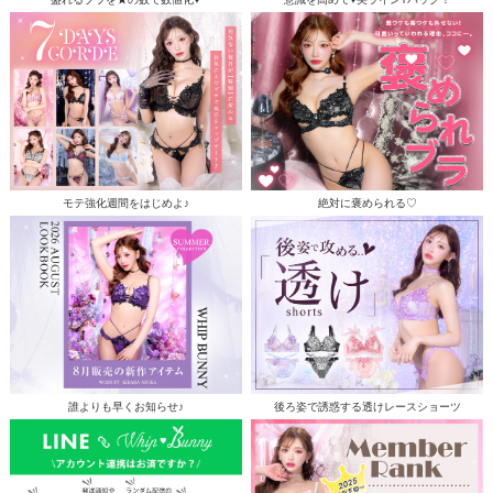
モテ強化週間をはじめよ♪
絶対に褒められる♡
誰よりも早くお知らせ♪
後ろ姿で誘惑する透けレースショーツ