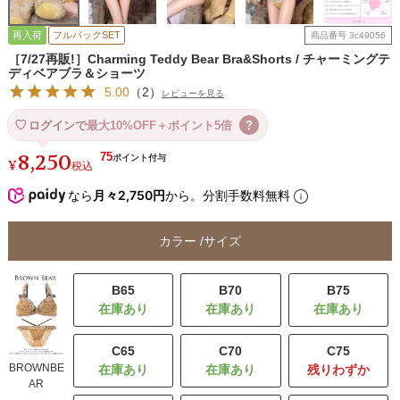
再入荷
フルバックSET
商品番号
3c49056
［7/27再販!］Charming Teddy Bear Bra&Shorts / チャーミングテ
ディベアブラ＆ショーツ
5.00
（
2
）
レビューを見る
ログインで
最大10%OFF＋ポイント5倍
?
8,250
75
¥
税込
なら
月々2,750円
から。分割手数料無料
カラー
サイズ
B65
B70
B75
C65
C70
C75
BROWNBE
残りわずか
AR