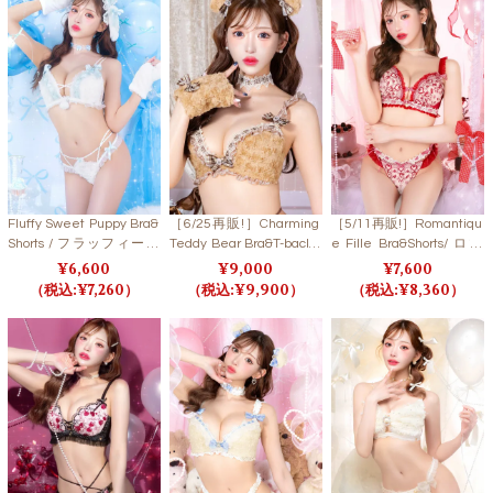
Fluffy Sweet Puppy Bra&
［6/25再販!］Charming
［5/11再販!］Romantiqu
Shorts / フラッフィース
Teddy Bear Bra&T-back&
e Fille Bra&Shorts/ ロマ
ウィートパピーブラ＆シ
Hair clip&Gloves / チャー
ンティックフィーユブラ
6,600
9,000
7,600
ョーツ 【LB5500】
ミングテディベアブラ＆
＆ショーツ 【LB5500】
7,260
9,900
8,360
Tバック＆ヘアクリップ
＆手袋