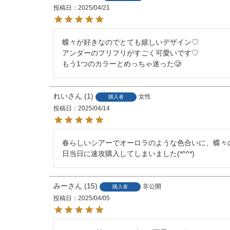
投稿日
2025/04/21
蝶々が好きなのでとても嬉しいデザイン♡

アンダーのフリフリがすごく可愛いです♡

もう1つのカラーとめっちゃ迷った🥲
れい
1
女性
購入者
投稿日
2025/04/14
春らしいシアーでオーロラのような色合いに、蝶々
日当日に速攻購入してしまいました(*^^*)
みー
15
非公開
購入者
投稿日
2025/04/05