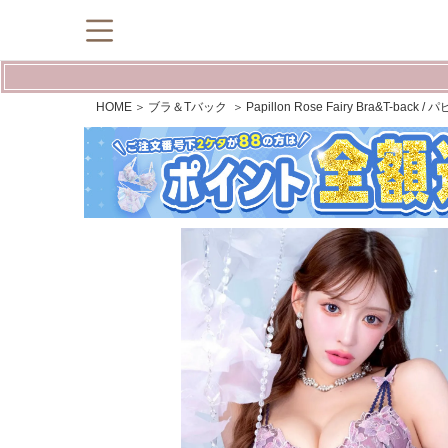
HOME
ブラ＆Tバック
Papillon Rose Fairy Bra&T