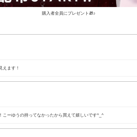
購入者全員にプレゼント🎁♪
見えます！
こーゆうの持ってなかったから買えて嬉しいです︎^_^