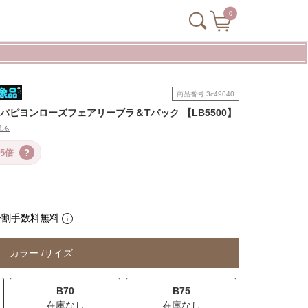
0
商品番号
3c49040
T-back / パピヨンローズフェアリーブラ＆Tバック 【LB5500】
見る
5倍
?
分割手数料無料
カラー
サイズ
B70
B75
在庫なし
在庫なし