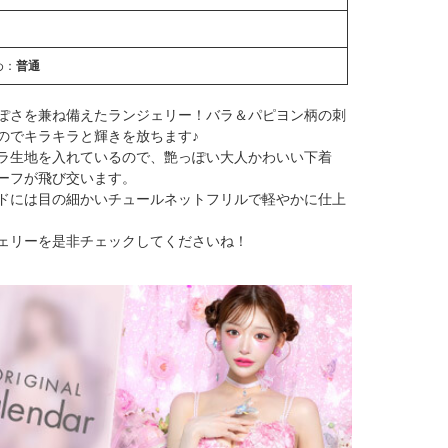
め：
普通
ぽさを兼ね備えたランジェリー！バラ＆パピヨン柄の刺
のでキラキラと輝きを放ちます♪
ラ生地を入れているので、艶っぽい大人かわいい下着
ーフが飛び交います。
ドには目の細かいチュールネットフリルで軽やかに仕上
ェリーを是非チェックしてくださいね！