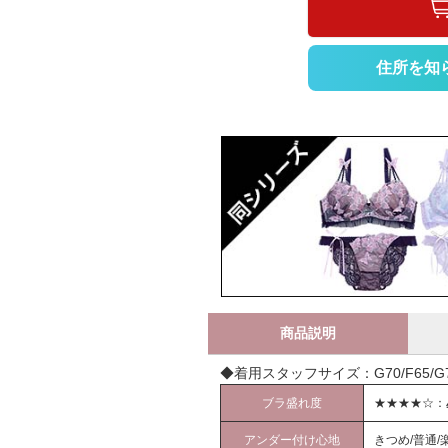
住所を知
商品説明
◆着用スタッフサイズ：G70/F65/G70/
ブラ盛れ度
★★★★☆：
アンダー付け心地
きつめ/普通/