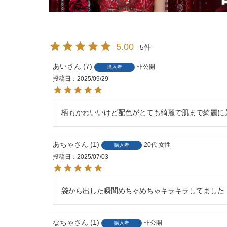
5.00
5
あい
7
非公開
購入者
投稿日
2025/09/29
柄もかわいいけど配色がとても綺麗で肌まで綺麗に
あちゃ
1
20代
女性
購入者
投稿日
2025/07/03
袋から出した瞬間めちゃめちゃキラキラしてました！
なちゃ
1
非公開
購入者