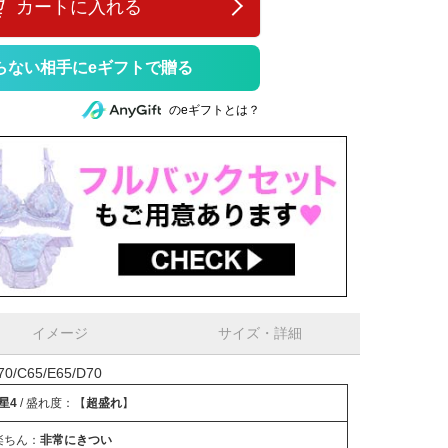
カートに入れる
らない相手にeギフトで贈る
のeギフトとは？
イメージ
サイズ・詳細
C65/E65/D70
星4
/ 盛れ度：【
超盛れ
】
楽ちん：
非常にきつい