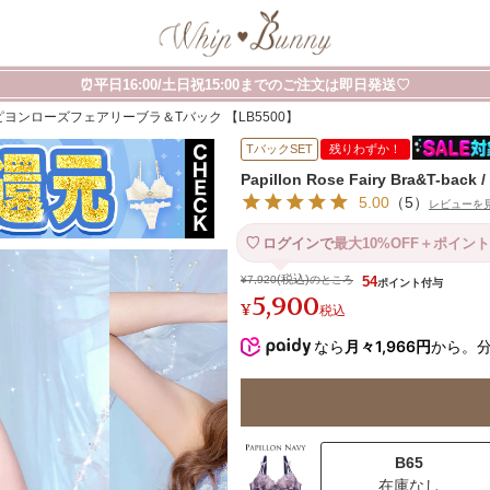
⏰平日16:00/土日祝15:00までのご注文は即日発送♡
-back / パピヨンローズフェアリーブラ＆Tバック 【LB5500】
TバックSET
残りわずか！
Papillon Rose Fairy Bra&
5.00
（
5
）
レビューを
ログインで
最大10%OFF＋ポイント
¥
7,920
のところ
54
5,900
¥
税込
なら
月々1,966円
から。
B65
在庫なし