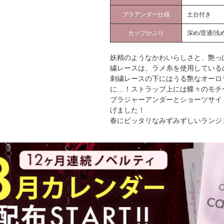
ブラアンダー仕様
土台付き
カップかぶり
深め/普通/浅
妖精のようなかわいらしさと、艶っ
繍レースは、ラメ糸を使用している
刺繍レースの下にはうる艶なオーロ
に…！ストラップ上には蝶々のモチ
ブラジャーアンダーとショーツサイ
げました！
春にピッタリなみずみずしいランジ