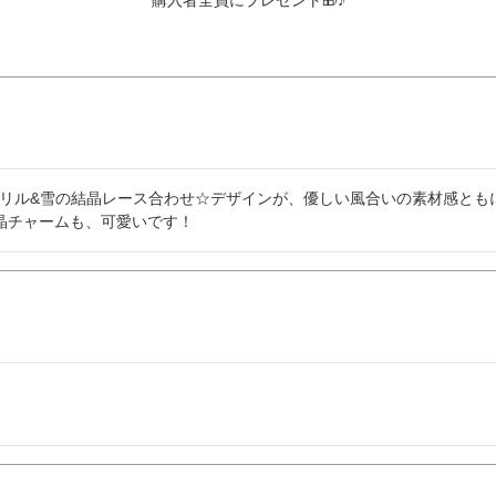
購入者全員にプレゼント🎁♪
フリル&雪の結晶レース合わせ☆デザインが、優しい風合いの素材感とも
結晶チャームも、可愛いです！