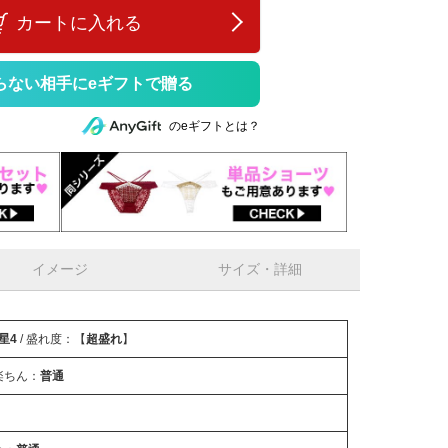
カートに入れる
らない相手にeギフトで贈る
のeギフトとは？
イメージ
サイズ・詳細
星4
/ 盛れ度：【
超盛れ
】
楽ちん：
普通