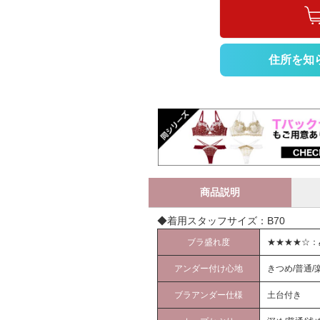
住所を知
商品説明
◆着用スタッフサイズ：B70
ブラ盛れ度
★★★★☆：
アンダー付け心地
きつめ/普通/
ブラアンダー仕様
土台付き