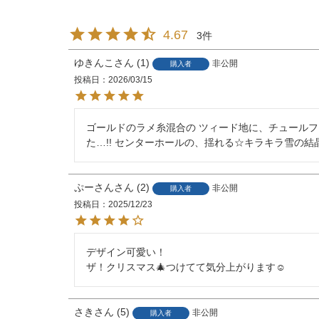
4.67
3
ゆきんこ
1
非公開
購入者
投稿日
2026/03/15
ゴールドのラメ糸混合の ツィード地に、チュール
た…!! センターホールの、揺れる☆キラキラ雪の
ぷーさん
2
非公開
購入者
投稿日
2025/12/23
デザイン可愛い！

ザ！クリスマス🎄つけてて気分上がります☺️
さき
5
非公開
購入者