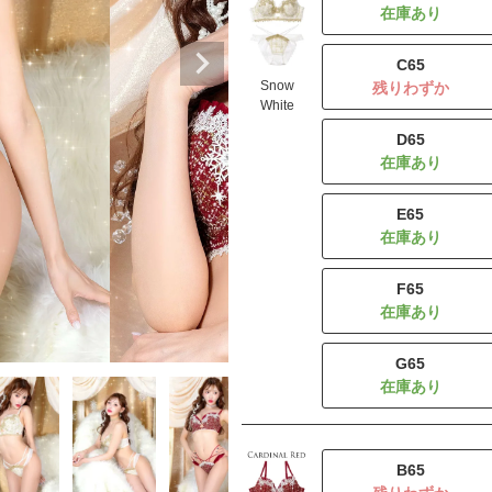
C65
Snow
残りわずか
White
D65
E65
F65
G65
B65