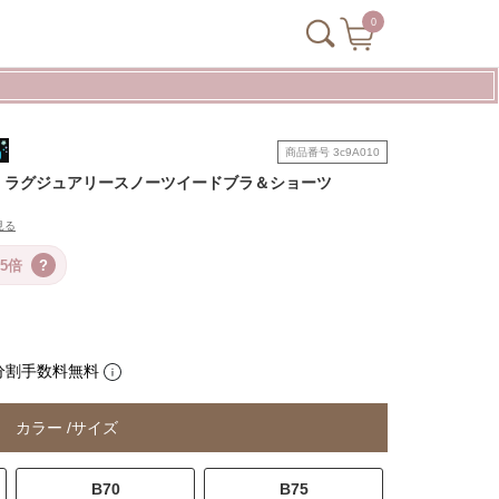
0
商品番号
3c9A010
Shorts / ラグジュアリースノーツイードブラ＆ショーツ
見る
5倍
?
分割手数料無料
カラー
サイズ
B70
B75