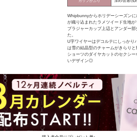
カップかぶり
深め/普通/浅
Whipbunnyからホリデーシー
が織り込まれたラメツイード生地が
ブラジャーカップ上辺とアンダー部
た。
U字ワイヤーはデコルテにしっかり
は雪の結晶型のチャームがきらりと
ショーツのダイヤカットのセクシー
いデザイン◎