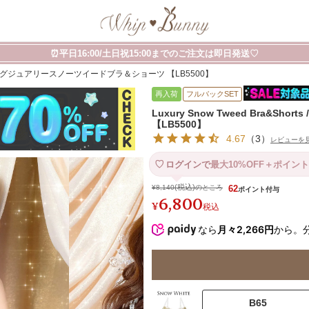
⏰平日16:00/土日祝15:00までのご注文は即日発送♡
horts / ラグジュアリースノーツイードブラ＆ショーツ 【LB5500】
再入荷
フルバックSET
Luxury Snow Tweed Bra&
【LB5500】
4.67
（
3
）
レビューを
ログインで
最大10%OFF＋ポイント
¥
8,140
のところ
62
6,800
¥
税込
なら
月々2,266円
から。
B65