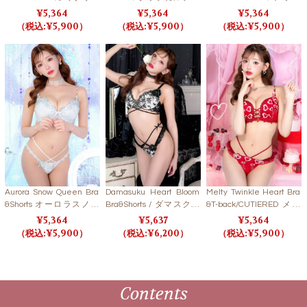
ンハートロックブラ＆T
ールローズブラ＆Tバッ
スクシフォンプリンセス
5,364
5,364
5,364
バック【LB5500】
ク【LB5500】
ブラ＆Tバック【LB550
5,900
5,900
5,900
0】
Aurora Snow Queen Bra
Damasuku Heart Bloom
Melty Twinkle Heart Bra
&Shorts オーロラスノー
Bra&Shorts / ダマスクハ
&T-back/CUTIERED メル
クイーンブラ＆ショーツ
ートブルームブラ＆ショ
ティトゥインクルハート
5,364
5,637
5,364
【LB5500】
ーツ 【LB5500】
ブラ＆Tバック/キューテ
5,900
6,200
5,900
ィレッド【LB5500】
Contents