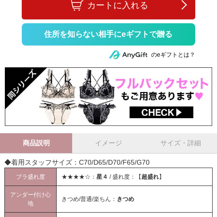
カートに入れる
住所を知らない相手にeギフトで贈る
のeギフトとは？
商品説明
イメージ
サイズ・詳細
◆着用スタッフサイズ：C70/D65/D70/F65/G70
ブラ盛れ度
★★★★☆：
星４
/ 盛れ度：【
超盛れ
】
アンダー付け心
きつめ/普通/楽ちん：
きつめ
地