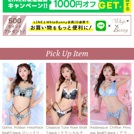
Pick Up Item
Gothic Ribbon Heartlock
Classical Tulle Rose Bra&
Arabesque Chiffon Princ
Bra&T-back ゴシックリボ
T-back / クラシカルチュ
ess Bra&T-back / アラベ