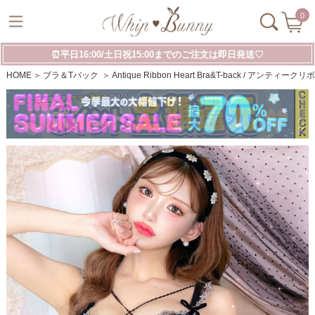
0
⏰平日16:00/土日祝15:00までのご注文は即日発送♡
HOME
ブラ＆Tバック
Antique Ribbon Heart Bra&T-back / アン