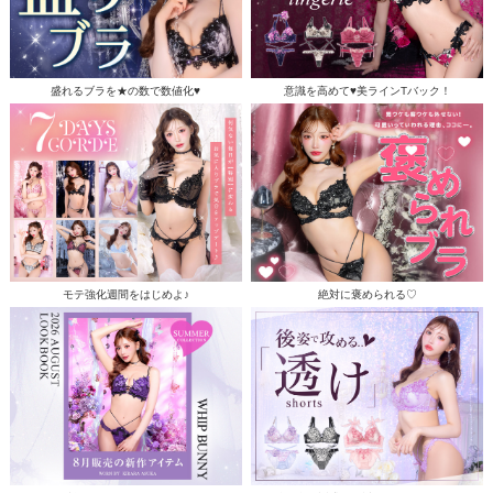
盛れるブラを★の数で数値化♥
意識を高めて♥美ラインTバック！
モテ強化週間をはじめよ♪
絶対に褒められる♡