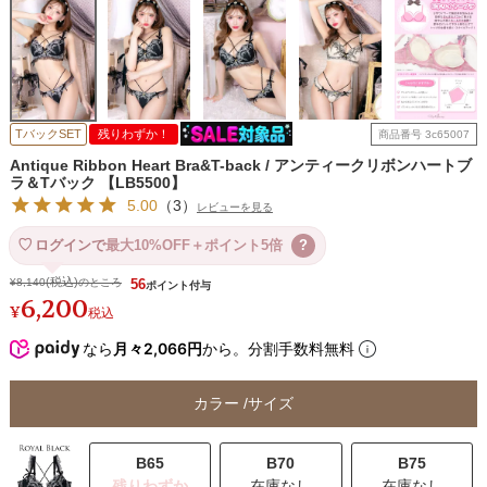
TバックSET
残りわずか！
商品番号
3c65007
Antique Ribbon Heart Bra&T-back / アンティークリボンハートブ
ラ＆Tバック 【LB5500】
5.00
（
3
）
レビューを見る
ログインで
最大10%OFF＋ポイント5倍
?
¥
8,140
のところ
56
6,200
¥
税込
なら
月々2,066円
から。分割手数料無料
カラー
サイズ
B65
B70
B75
残りわずか
在庫なし
在庫なし