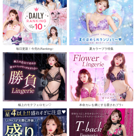
毎日更新！今売れRanking♪
夏カラーブラ特集
極上のモテフェロモン♡
本命カレを虜にする愛されブラ♪