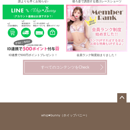
誰よりも早くお知らせ♪
後ろ姿で誘惑する透けレースショーツ
ID連携で500円ポイントプレゼント！
会員ランク制度始まりました！
すべてのコンテンツをCheck
ペー
ジト
whip♥bunny（ホイップバニー）
ップ
へ