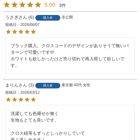
5.00
3
うさぎ
6
非公開
購入者
投稿日
2026/06/07
ブラック購入。クロスコードのデザインがありそうで無いパ
ターンで可愛いです🩷

ホワイトも欲しかったけど売り切れで再入荷して欲しいで
す。
まりん
3
東京都
40代
女性
購入者
投稿日
2026/03/12
洗濯しても色褪せか無く

生地もとても良いです。

クロス紐等もずっとしっかりしていて
