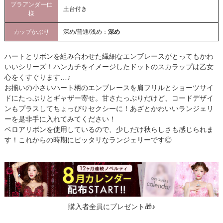
ブラアンダー仕
土台付き
様
カップかぶり
深め/普通/浅め：
深め
ハートとリボンを組み合わせた繊細なエンブレースがとってもかわ
いいシリーズ！ハンカチをイメージしたドットのスカラップは乙女
心をくすぐります…♪
お揃いの小さいハート柄のエンブレースを肩フリルとショーツサイ
ドにたっぷりとギャザー寄せ。甘さたっぷりだけど、コードデザイ
ンもプラスしてちょっぴりセクシーに！あざとかわいいランジェリ
ーを是非手に入れてみてください！
ベロアリボンを使用しているので、少しだけ秋らしさも感じられま
す！これからの時期にピッタリなランジェリーです◎
購入者全員にプレゼント🎁♪