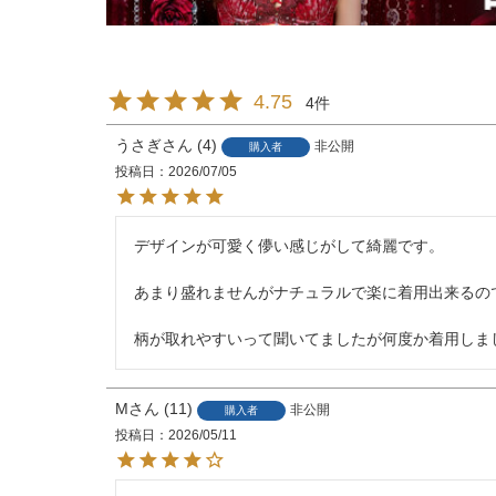
4.75
4
うさぎ
4
非公開
購入者
投稿日
2026/07/05
デザインが可愛く儚い感じがして綺麗です。

あまり盛れませんがナチュラルで楽に着用出来るので
柄が取れやすいって聞いてましたが何度か着用しま
M
11
非公開
購入者
投稿日
2026/05/11