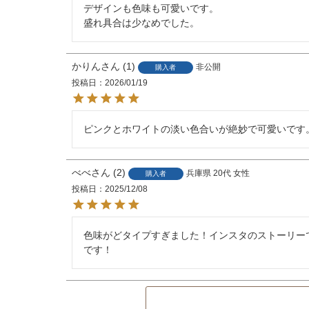
デザインも色味も可愛いです。

かりん
1
非公開
購入者
投稿日
2026/01/19
ピンクとホワイトの淡い色合いが絶妙で可愛いです
べべ
2
兵庫県
20代
女性
購入者
投稿日
2025/12/08
色味がどタイプすぎました！インスタのストーリー
です！