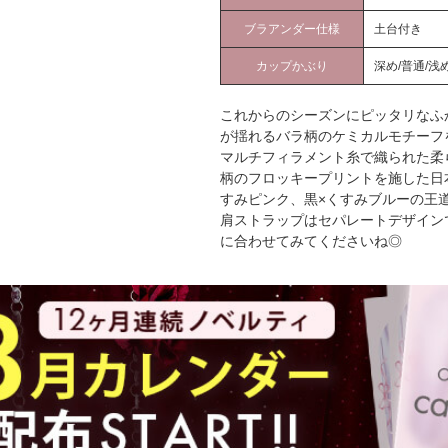
ブラアンダー仕様
土台付き
カップかぶり
深め/普通/浅
これからのシーズンにピッタリなふ
が揺れるバラ柄のケミカルモチーフ
マルチフィラメント糸で織られた柔
柄のフロッキープリントを施した日
すみピンク、黒×くすみブルーの王
肩ストラップはセパレートデザイン
に合わせてみてくださいね◎