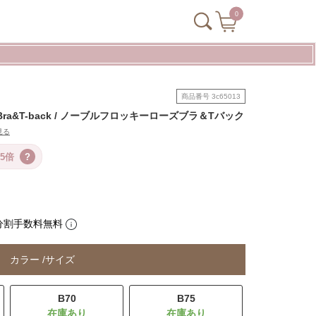
0
商品番号
3c65013
ose Bra&T-back / ノーブルフロッキーローズブラ＆Tバック
見る
5倍
?
分割手数料無料
カラー
サイズ
B70
B75