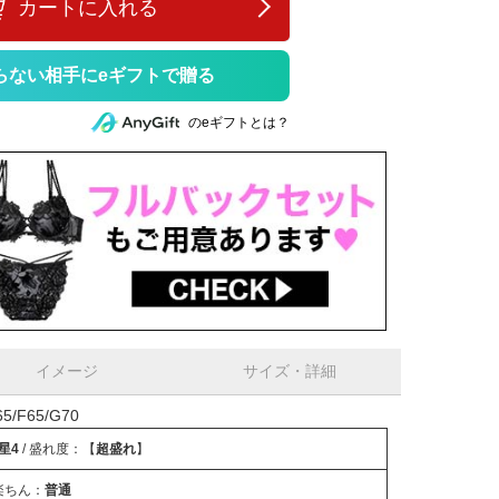
カートに入れる
らない相手にeギフトで贈る
のeギフトとは？
イメージ
サイズ・詳細
/F65/G70
星4
/ 盛れ度：【
超盛れ
】
楽ちん：
普通