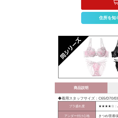
住所を知
商品説明
◆着用スタッフサイズ：C65/D70/E65
ブラ盛れ度
★★★★☆：
アンダー付け心地
きつめ/普通/