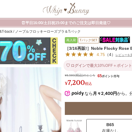
⏰平日16:00/土日祝15:00までのご注文は即日発送♡
e Bra&T-back / ノーブルフロッキーローズブラ＆Tバック
再入荷
TバックSET
［3/16再販!］Noble Flocky R
4.75
（
4
）
レビューを
ログインで
最大10%OFF＋ポイント
¥
8,580
のところ
65
7,200
¥
税込
なら
月々2,400円
から。
B65
在庫なし