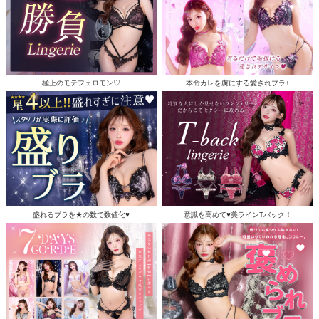
極上のモテフェロモン♡
本命カレを虜にする愛されブラ♪
盛れるブラを★の数で数値化♥
意識を高めて♥美ラインTバック！