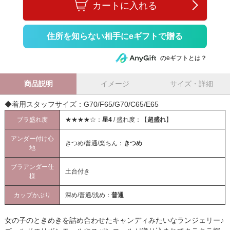
カートに入れる
住所を知らない相手にeギフトで贈る
のeギフトとは？
商品説明
イメージ
サイズ・詳細
◆着用スタッフサイズ：G70/F65/G70/C65/E65
ブラ盛れ度
★★★★☆：
星4
/ 盛れ度：【
超盛れ
】
アンダー付け心
きつめ/普通/楽ちん：
きつめ
地
ブラアンダー仕
土台付き
様
カップかぶり
深め/普通/浅め：
普通
女の子のときめきを詰め合わせたキャンディみたいなランジェリー♪