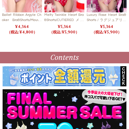
Ballet Ribbon Argyle Ch
Melty Twinkle Heart Bra
Luxury Rose Heart Bra&
oker Bra&Shorts/Mauve
&Shorts/CUTIERED メル
Shorts / ラグジュアリー
Pink バレエリボンアーガ
ティトゥインクルハート
ローズハートブラ＆ショ
4,364
5,364
5,364
イルブラ＆ショーツ/モー
ブラ＆ショーツ/キューテ
ーツ 【LB5500】
4,800
5,900
5,900
ブピンク【LB5500】
ィレッド【LB5500】
Contents