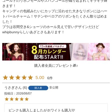
ゴールドのリボンモールやスパンコールが織り込まれてキラキラ輝
きます！
キャンディの包紙みたいにカップに沿わせた大きなリボンにはハー
トパールチャーム！サテンやベロアのリボンをたくさん散りばめま
した！
ブラは谷間空き&ショーツのホール見えで甘いデザインだけど
whipbunnyらしいあざとさもあります！
購入者全員にプレゼント🎁♪
5.00
6
うさぎ
6
非公開
購入者
投稿日
2026/06/07
ピンクも購入しましたがホワイトも購入🩷
