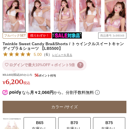
フルバックSET
残りわずか！
商品番号
3c98048
Twinkle Sweet Candy Bra&Shorts / トゥインクルスイートキャン
ディブラ＆ショーツ 【LB5500】
5.00
（
6
）
レビューを見る
ログインで
最大10%OFF＋ポイント5倍
?
¥
8,140
のところ
56
6,200
¥
税込
なら
月々2,066円
から。分割手数料無料
カラー
サイズ
B65
B70
B75
在庫なし
在庫なし
在庫なし