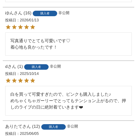
ゆん
16
非公開
購入者
投稿日
2026/01/13
写真通りでとても可愛いです♡

着心地も良かったです！
d
1
非公開
購入者
投稿日
2025/10/14
白を買って可愛すぎたので、ピンクも購入しました♪

めちゃくちゃガーリーでとってもテンション上がるので、押
しのライブの日に絶対着ていきます❤️
ありたて
12
非公開
購入者
投稿日
2025/06/05