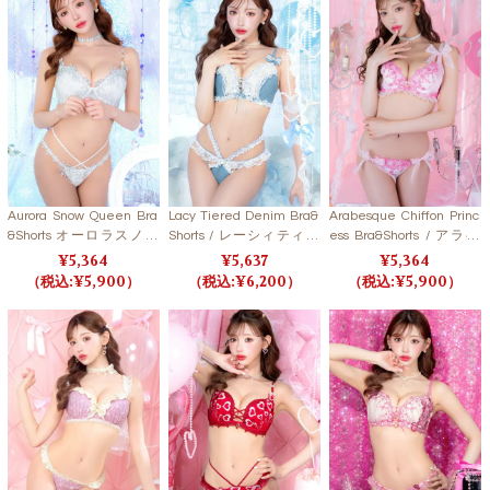
Aurora Snow Queen Bra
Lacy Tiered Denim Bra&
Arabesque Chiffon Princ
&Shorts オーロラスノー
Shorts / レーシィティア
ess Bra&Shorts / アラベ
クイーンブラ＆ショーツ
ードデニムブラ＆ショー
スクシフォンプリンセス
5,364
5,637
5,364
【LB5500】
ツ【LB5500】
ブラ＆ショーツ【LB550
5,900
6,200
5,900
0】