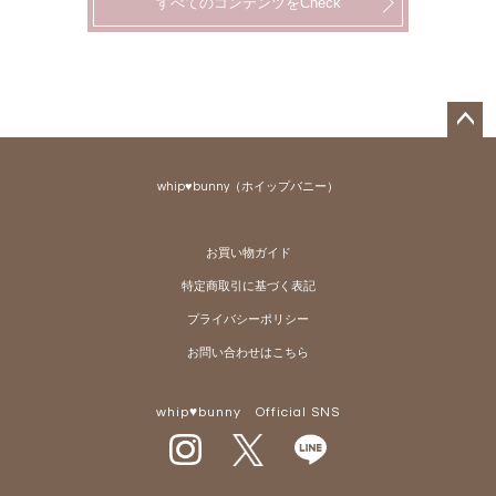
すべてのコンテンツをCheck
ペー
ジト
whip♥bunny（ホイップバニー）
ップ
へ
お買い物ガイド
特定商取引に基づく表記
プライバシーポリシー
お問い合わせはこちら
whip♥bunny Official SNS