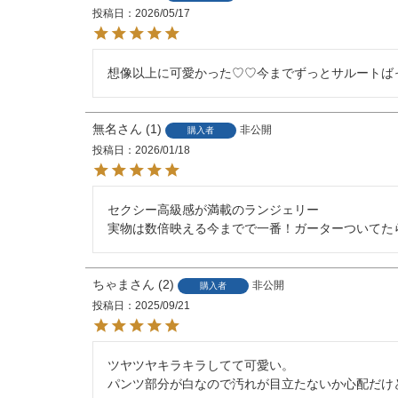
投稿日
2026/05/17
想像以上に可愛かった♡♡今までずっとサルートば
無名
1
非公開
購入者
投稿日
2026/01/18
セクシー高級感が満載のランジェリー

実物は数倍映える今までで一番！ガーターついてた
ちゃま
2
非公開
購入者
投稿日
2025/09/21
ツヤツヤキラキラしてて可愛い。

パンツ部分が白なので汚れが目立たないか心配だけ