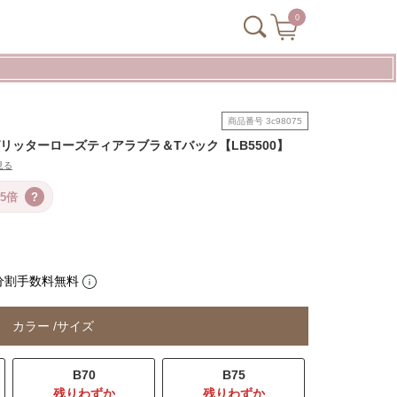
0
商品番号
3c98075
-back / グリッターローズティアラブラ＆Tバック【LB5500】
見る
5倍
?
分割手数料無料
カラー
サイズ
B70
B75
残りわずか
残りわずか