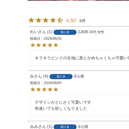
4.50
6
れい
1
広島県
20代
女性
購入者
投稿日
2026/06/20
キラキラピンクの生地に黒とかめちゃくちゃ可愛い
み
4
非公開
購入者
投稿日
2026/06/05
デザインがとにかく可愛いです

色違いでも欲しくなりました
みみ
1
非公開
購入者