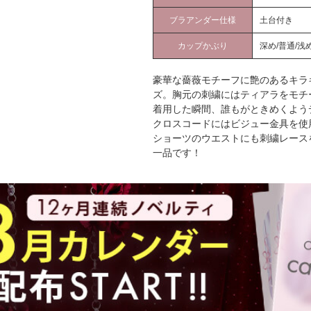
ブラアンダー仕様
土台付き
カップかぶり
深め/普通/浅
豪華な薔薇モチーフに艶のあるキラ
ズ。胸元の刺繍にはティアラをモチ
着用した瞬間、誰もがときめくよう
クロスコードにはビジュー金具を使
ショーツのウエストにも刺繍レース
一品です！