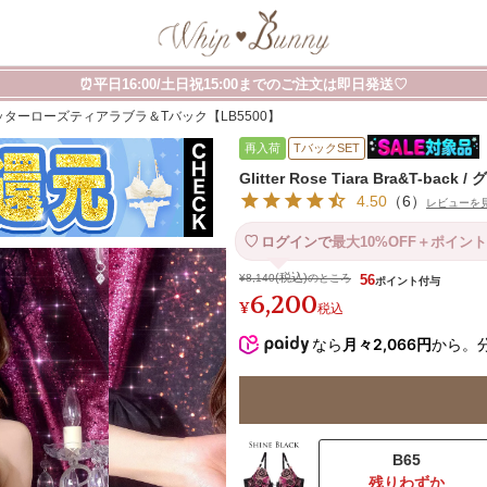
⏰平日16:00/土日祝15:00までのご注文は即日発送♡
back / グリッターローズティアラブラ＆Tバック【LB5500】
再入荷
TバックSET
Glitter Rose Tiara Bra&T
4.50
（
6
）
レビューを
ログインで
最大10%OFF＋ポイント
¥
8,140
のところ
56
6,200
¥
税込
なら
月々2,066円
から。
B65
残りわずか