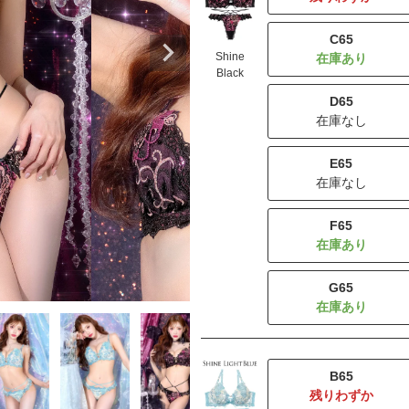
C65
Shine
Black
D65
在庫なし
E65
在庫なし
F65
G65
B65
残りわずか