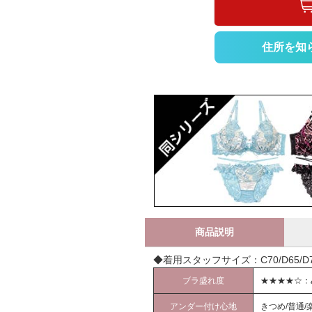
住所を知
商品説明
◆着用スタッフサイズ：C70/D65/D70
ブラ盛れ度
★★★★☆：
アンダー付け心地
きつめ/普通/