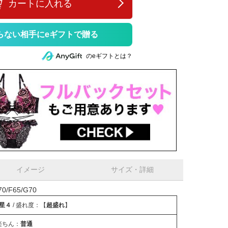
カートに入れる
らない相手にeギフトで贈る
のeギフトとは？
イメージ
サイズ・詳細
/F65/G70
星４
/ 盛れ度：【
超盛れ
】
楽ちん：
普通