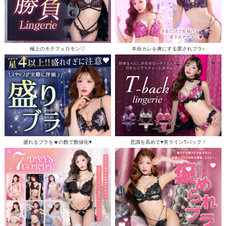
極上のモテフェロモン♡
本命カレを虜にする愛されブラ♪
盛れるブラを★の数で数値化♥
意識を高めて♥美ラインTバック！