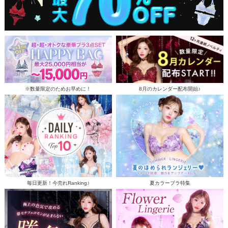
※数量限定のためお早めに！
8月のカレンダー配布開始♪
毎日更新！今売れRanking♪
夏カラーブラ特集