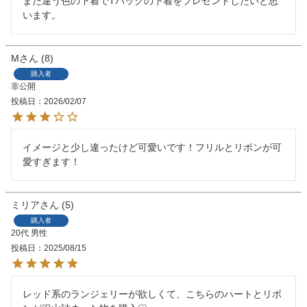
また違う色の下着でTバックの下着をプレゼントしたいと思
います。
M
8
購入者
非公開
投稿日
2026/02/07
イメージと少し違ったけど可愛いです！フリルとリボンが可
愛すぎます！
ミリア
5
購入者
20代
男性
投稿日
2025/08/15
レッド系のランジェリーが欲しくて、こちらのハートとリボ