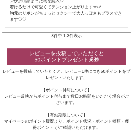
ンが沢山詰まった物を購入♡

着けるだけで可愛くてテンション上がります୨୧⑅*.

胸元のリボンがちょっとセクシーで大人っぽさもプラスでき
ます♡♡
3
件中
1
-
3
件表示
レビューを投稿していただくと
50ポイントプレゼント💰🎁
レビューを投稿していただくと、レビュー1件につき50ポイントをプ
レゼントいたします。
【ポイント付与について】
レビュー反映からポイント付与まで数日お時間をいただく場合がご
ざいます。
【有効期限について】
マイページのポイント履歴より、ポイント状況・ポイント種類・獲
得ポイント がご確認いただけます。