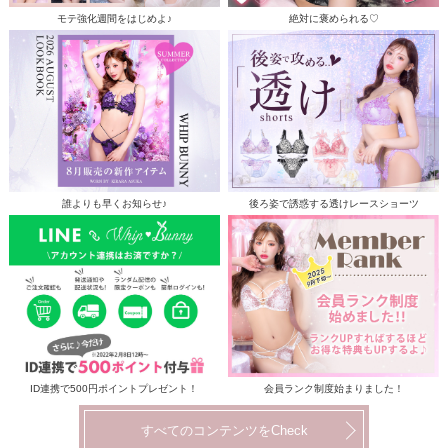
モテ強化週間をはじめよ♪
絶対に褒められる♡
誰よりも早くお知らせ♪
後ろ姿で誘惑する透けレースショーツ
ID連携で500円ポイントプレゼント！
会員ランク制度始まりました！
すべてのコンテンツをCheck