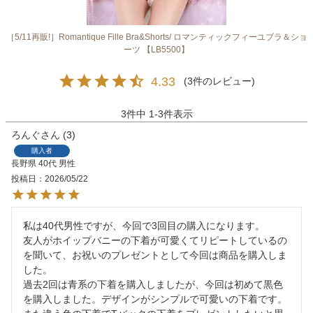
［5/11再販!］Romantique Fille Bra&Shorts/ ロマンティックフィーユブラ＆ショ
ーツ 【LB5500】
4.33
3
3
件中
1
-
3
件表示
ろんぐ
3
購入者
長野県
40代
男性
投稿日
2026/05/22
私は40代男性ですが、今回で3回目の購入になります。

友人がホイップバニーの下着が可愛くてリピートしているの
を聞いて、お祝いのプレゼントとして今回は商品を購入しま
した。

過去2回は青系の下着を購入しましたが、今回は初めて黒色
を購入しました。デザインがシンプルで可愛いの下着です。
