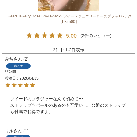
Tweed Jewelry Rose Bra&T-back / ツイードジュエリーローズブラ＆Tバック
【LB5500】
5.00
2
2
件中
1
-
2
件表示
みち
2
購入者
非公開
投稿日
2026/04/15
ツイードのブラジャーなんて初めて〜

ストラップもパールのあるのも可愛いし、普通のストラップ
も付属でお得ですよ。
リル
1