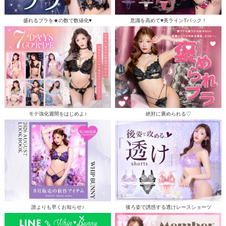
盛れるブラを★の数で数値化♥
意識を高めて♥美ラインTバック！
モテ強化週間をはじめよ♪
絶対に褒められる♡
誰よりも早くお知らせ♪
後ろ姿で誘惑する透けレースショーツ