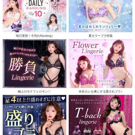
毎日更新！今売れRanking♪
夏カラーブラ特集
極上のモテフェロモン♡
本命カレを虜にする愛されブラ♪