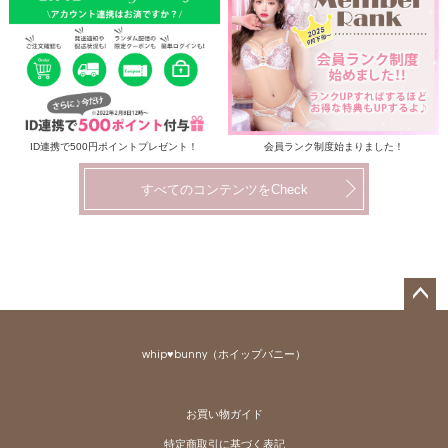
ID連携で500円ポイントプレゼント！
会員ランク制度始まりました！
すべてのコンテンツをCheck
ペー
ジト
whip♥bunny（ホイップバニー）
ップ
へ
お買い物ガイド
特定商取引に基づく表記