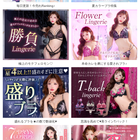
毎日更新！今売れRanking♪
夏カラーブラ特集
極上のモテフェロモン♡
本命カレを虜にする愛されブラ♪
盛れるブラを★の数で数値化♥
意識を高めて♥美ラインTバック！