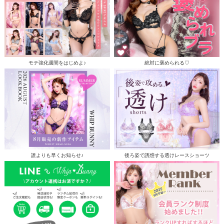
モテ強化週間をはじめよ♪
絶対に褒められる♡
誰よりも早くお知らせ♪
後ろ姿で誘惑する透けレースショーツ