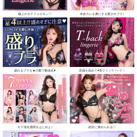
極上のモテフェロモン♡
本命カレを虜にする愛されブラ♪
盛れるブラを★の数で数値化♥
意識を高めて♥美ラインTバック！
モテ強化週間をはじめよ♪
絶対に褒められる♡