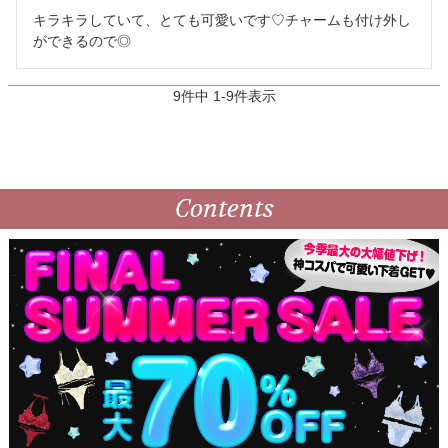
キラキラしていて、とても可愛いです♡チャームも付け外し
ができるので◎
9
件中
1
-
9
件表示
Contents