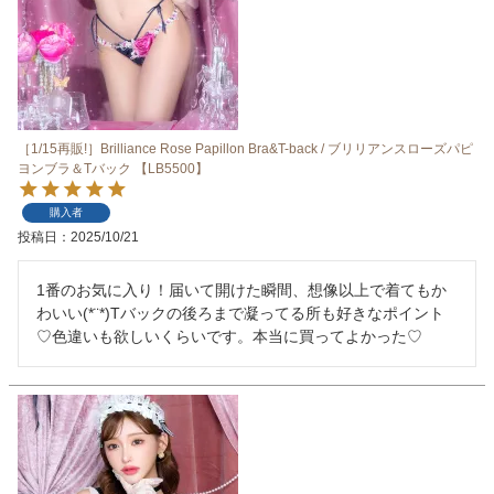
［1/15再販!］Brilliance Rose Papillon Bra&T-back / ブリリアンスローズパピ
ヨンブラ＆Tバック 【LB5500】
購入者
投稿日
2025/10/21
1番のお気に入り！届いて開けた瞬間、想像以上で着てもか
わいい(*¨*)Tバックの後ろまで凝ってる所も好きなポイント
♡‬色違いも欲しいくらいです。本当に買ってよかった♡‬