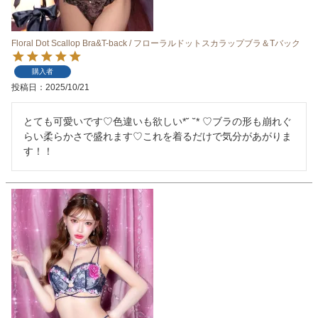
Floral Dot Scallop Bra&T-back / フローラルドットスカラップブラ＆Tバック
購入者
投稿日
2025/10/21
とても可愛いです♡色違いも欲しい*˘ ˘* ♡ブラの形も崩れぐ
らい柔らかさで盛れます♡これを着るだけで気分があがりま
す！！