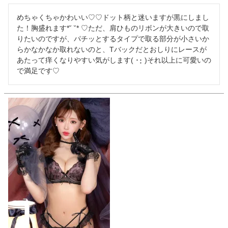
めちゃくちゃかわいい♡♡ドット柄と迷いますが黒にしまし
た！胸盛れます*˘ ˘* ♡ただ、肩ひものリボンが大きいので取
りたいのですが、パチッとするタイプで取る部分が小さいか
らかなかなか取れないのと、Tバックだとおしりにレースが
あたって痒くなりやすい気がします( ･･̥ )それ以上に可愛いの
で満足です♡‬