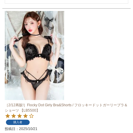
［2/12再販!］Flocky Dot Girly Bra&Shorts / フロッキードットガーリーブラ＆
ショーツ 【LB5500】
購入者
投稿日
2025/10/21