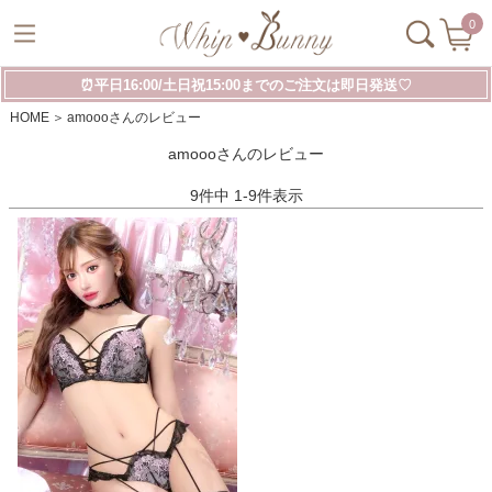
0
⏰平日16:00/土日祝15:00までのご注文は即日発送♡
HOME
amoooさんのレビュー
amoooさんのレビュー
9
件中
1
-
9
件表示