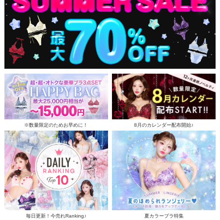
※数量限定のためお早めに！
8月のカレンダー配布開始♪
毎日更新！今売れRanking♪
夏カラーブラ特集