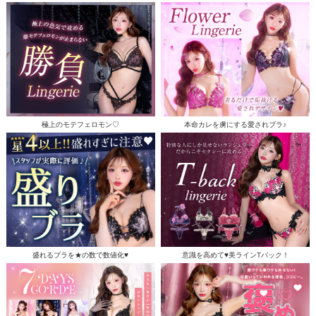
極上のモテフェロモン♡
本命カレを虜にする愛されブラ♪
盛れるブラを★の数で数値化♥
意識を高めて♥美ラインTバック！