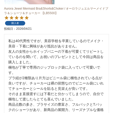
Aurora Jewel Mermaid Bra&Shorts&Choker / オーロラジュエルマーメイドブ
ラ＆ショーツ＆チョーカー 【LB5500】
購入者
投稿日
2026/04/21
私は40代男性ですが、美容学校を卒業しているのでメイク・
美容・下着に興味があり抵抗がありません。

友人の女性からホイップバニーの下着が可愛くてリピートし
ているのを聞いて、お祝いのプレゼントとして今回は商品を
購入しました。

梱包が丁寧で専用のジップロック袋に入っていて可愛いで
す。

ブラ紐が2種類あり片方はビニール袋に梱包されている点が
良いですが、チョーカーは裸の状態なのでビニール袋にいれ
てチョーカーとシールを貼ると見栄えが良いです。

そのまま直接渡すには下着だと分かってしまうので、自分で
梱包して渡したらとても喜んでいました。

商品点数の多さ、ブラサイズの豊富さ、フルバックとTバッ
クのショーツがあり、新商品の展開力、リーズナブルな価格